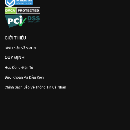
Cùng Nam Nhan và Kê Dương viết tiếp câu chuyện tình yêu
vượt giới hạn tại
Tứ Hải Trọng Minh
, độc quyền trên
VieON
!
GIỚI THIỆU
Giới Thiệu Về VieON
QUY ĐỊNH
Hợp Đồng Điện Tử
Điều Khoản Và Điều Kiện
Chính Sách Bảo Vệ Thông Tin Cá Nhân
Chính Sách Bảo Vệ Người Tiêu Dùng Dễ Bị Tổn Thương
Thỏa Thuận Sử Dụng Dịch Vụ Mạng Xã Hội
THÔNG TIN
Thông Báo