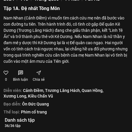
Tập 1A. Đệ nhất Tông Môn
Nam Nhan (Cảnh Điềm) vì muốn tìm cách cứu mẹ nên đã bước vào
con đường tu tiên. Trên hành trình đó, cô tình cờ gặp Đế quân Kê
Dương (Trương Lăng Hách) đang che giấu thân phận, kết "Linh Tê
Ấn" và trở thành phu thê với Kê Dương. Nếu Nam Nhan là nữ thần y
đam mê y dược thì Kê Dương lại là vị Đế quân cao ngạo. Hai người
vốn có tính cách trái ngược nhau, lại chẳng hề ưa đối phương nhưng
trong quá trình nghiên cứu căn bệnh của mẹ Nam Nhan lại vô tình bị
cuốn vào một âm mưu của Tiên giới.
0
Bình luận
Chia sẻ
Diễn viên:
Cảnh Điềm,
Trương Lăng Hách,
Quan Hồng,
Xương Long,
Kiều Chấn Vũ
Đạo diễn:
Ôn Đức Quang
Thể loại:
Phim cổ trang
Danh sách tập
36/36 tập