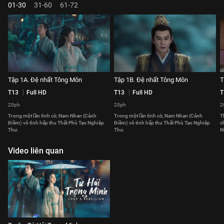
01-30
31-60
61-72
Tập 1A. Đệ nhất Tông Môn
Tập 1B. Đệ nhất Tông Môn
T
T13
Full HD
T13
Full HD
T
20ph
20ph
2
Trong một lần tình cờ, Nam Nhan (Cảnh
Trong một lần tình cờ, Nam Nhan (Cảnh
T
Điềm) vô tình hấp thu Thất Phù Tạo Nghiệp
Điềm) vô tình hấp thu Thất Phù Tạo Nghiệp
c
Thư.
Thư.
N
Video liên quan