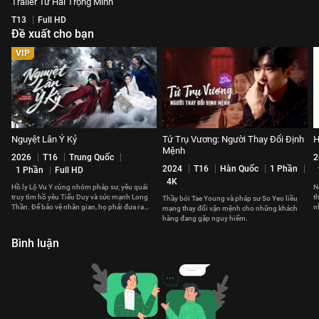
Trailer Tứ Hải Trọng Minh
T13
Full HD
Đề xuất cho bạn
VIP
Nguyệt Lân Ỷ Kỷ
Tứ Trụ Vương: Người Thay Đổi Định
H
Mệnh
2026
T16
Trung Quốc
2
2024
T16
Hàn Quốc
1 Phần
1 Phần
Full HD
4K
Hồ ly Lộ Vu Y cùng nhóm pháp sư, yêu quái
N
truy tìm hồ yêu Tiểu Duy và sức mạnh Long
t
Thầy bói Tae Young và pháp sư So Yeo liều
Thần. Để bảo vệ nhân gian, họ phải đưa ra
n
mạng thay đổi vận mệnh cho những khách
những lựa chọn đau đớn.
v
hàng đang gặp nguy hiểm.
Bình luận