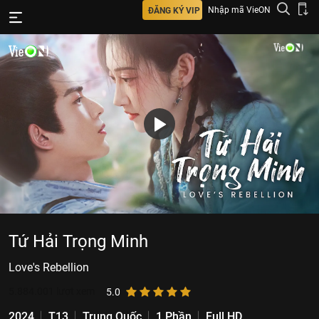
Nhập mã VieON
ĐĂNG KÝ VIP
Tứ Hải Trọng Minh
Love's Rebellion
5.884.001
lượt xem
5.0
2024
T13
Trung Quốc
1 Phần
Full HD