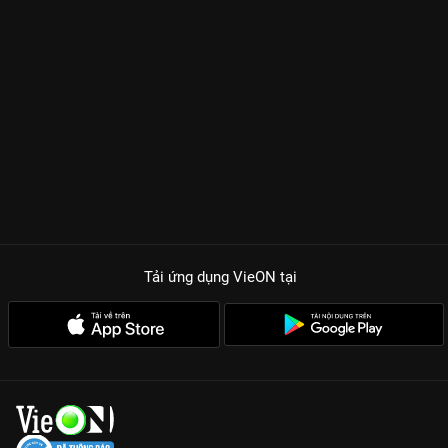
còn bởi sự
chiếm hữu
thầm lặng nhưng mãnh liệt của nhân vật
Kê Dương. Trương Lăng Hách tiếp tục khẳng định vị thế nam
thần cổ trang khi thể hiện hoàn hảo ánh mắt thâm tình dành
cho Cảnh Điềm. Từ sự đối đầu ban đầu, họ dần trở thành chỗ
dựa duy nhất của nhau giữa những âm mưu tranh quyền đoạt
vị chốn tiên môn. Chemistry bùng nổ giữa Đệ nhất mỹ nhân
Cảnh Điềm và nam thần thế hệ mới sẽ khiến hội chị em phải
quắn quéo trong từng tập phim.
TẠI SAO TỨ HẢI TRỌNG MINH LÀ PHIM TIÊN HIỆP PHẢI XEM?
Gấp đôi visual:
Sự kết hợp giữa nhan sắc thoát tục của Cảnh
Điềm và vẻ nam tính, quyền lực của Trương Lăng Hách.
Cốt truyện ngọt ngược đan xen:
Hành trình tu tiên không hề
Tải ứng dụng VieON
tại
khô khan mà đầy ắp những khoảnh khắc lãng mạn và những
cú Twist cảm động.
Kỹ xảo 4K đỉnh cao:
Những màn chiến đấu phép thuật và cảnh
sắc tiên giới được đầu tư công phu, xem cực mượt trên VieON.
Bản Thuyết minh chuẩn:
Thưởng thức trọn bộ 36 tập với chất
lượng âm thanh và hình ảnh tốt nhất thị trường.