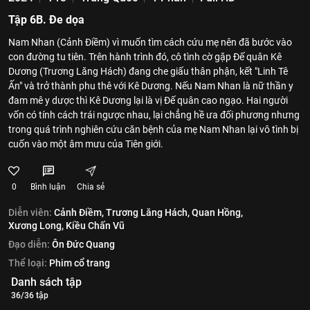
Tập 6B. Đe dọa
Nam Nhan (Cảnh Điềm) vì muốn tìm cách cứu mẹ nên đã bước vào
con đường tu tiên. Trên hành trình đó, cô tình cờ gặp Đế quân Kê
Dương (Trương Lăng Hách) đang che giấu thân phận, kết "Linh Tê
Ấn" và trở thành phu thê với Kê Dương. Nếu Nam Nhan là nữ thần y
đam mê y dược thì Kê Dương lại là vị Đế quân cao ngạo. Hai người
vốn có tính cách trái ngược nhau, lại chẳng hề ưa đối phương nhưng
trong quá trình nghiên cứu căn bệnh của mẹ Nam Nhan lại vô tình bị
cuốn vào một âm mưu của Tiên giới.
0
Bình luận
Chia sẻ
Diễn viên:
Cảnh Điềm,
Trương Lăng Hách,
Quan Hồng,
Xương Long,
Kiều Chấn Vũ
Đạo diễn:
Ôn Đức Quang
Thể loại:
Phim cổ trang
Danh sách tập
36/36 tập