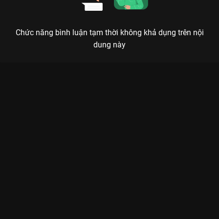
Chức năng bình luận tạm thời không khả dụng trên nội
dung này
Xem Tập 6B. Đe dọa Tứ Hải Trọng Minh - 36 Tập của Trung
Quốc có sự tham gia của . Thuộc thể loại: Phim bộ