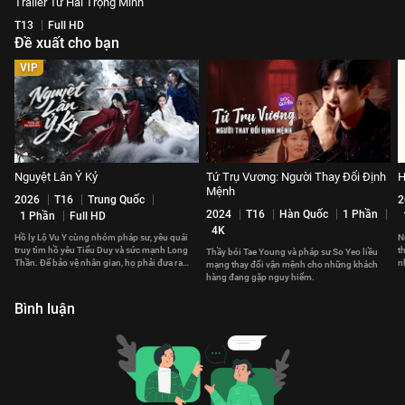
Trailer Tứ Hải Trọng Minh
T13
Full HD
Đề xuất cho bạn
VIP
Nguyệt Lân Ỷ Kỷ
Tứ Trụ Vương: Người Thay Đổi Định
H
Mệnh
2026
T16
Trung Quốc
2
2024
T16
Hàn Quốc
1 Phần
1 Phần
Full HD
4K
Hồ ly Lộ Vu Y cùng nhóm pháp sư, yêu quái
N
truy tìm hồ yêu Tiểu Duy và sức mạnh Long
t
Thầy bói Tae Young và pháp sư So Yeo liều
Thần. Để bảo vệ nhân gian, họ phải đưa ra
n
mạng thay đổi vận mệnh cho những khách
những lựa chọn đau đớn.
v
hàng đang gặp nguy hiểm.
Bình luận