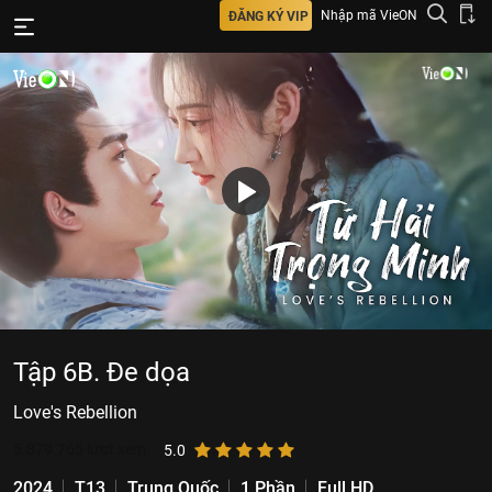
Nhập mã VieON
ĐĂNG KÝ VIP
Tập 6B. Đe dọa
Love's Rebellion
5.879.765
lượt xem
5.0
2024
T13
Trung Quốc
1 Phần
Full HD