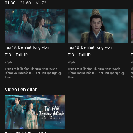
01-30
31-60
61-72
Tập 1A. Đệ nhất Tông Môn
Tập 1B. Đệ nhất Tông Môn
T
T13
Full HD
T13
Full HD
T
20ph
20ph
2
Trong một lần tình cờ, Nam Nhan (Cảnh
Trong một lần tình cờ, Nam Nhan (Cảnh
T
Điềm) vô tình hấp thu Thất Phù Tạo Nghiệp
Điềm) vô tình hấp thu Thất Phù Tạo Nghiệp
c
Thư.
Thư.
N
Video liên quan