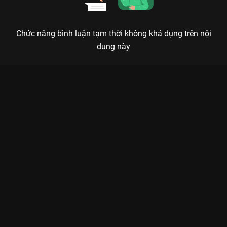
Chức năng bình luận tạm thời không khả dụng trên nội
dung này
Xem Tập 14B. Kết thiện duyên Tứ Hải Trọng Minh - 36 Tập của
Trung Quốc có sự tham gia của . Thuộc thể loại: Phim bộ