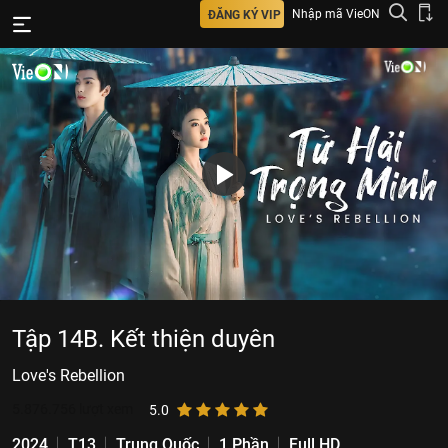
Nhập mã VieON
ĐĂNG KÝ VIP
Tập 14B. Kết thiện duyên
Love's Rebellion
5.876.756
lượt xem
5.0
2024
T13
Trung Quốc
1 Phần
Full HD