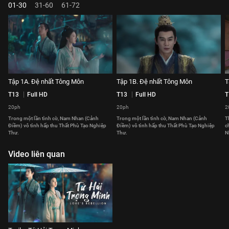
01-30
31-60
61-72
Tập 1A. Đệ nhất Tông Môn
Tập 1B. Đệ nhất Tông Môn
T
T13
Full HD
T13
Full HD
T
20ph
20ph
2
Trong một lần tình cờ, Nam Nhan (Cảnh
Trong một lần tình cờ, Nam Nhan (Cảnh
T
Điềm) vô tình hấp thu Thất Phù Tạo Nghiệp
Điềm) vô tình hấp thu Thất Phù Tạo Nghiệp
c
Thư.
Thư.
N
Video liên quan