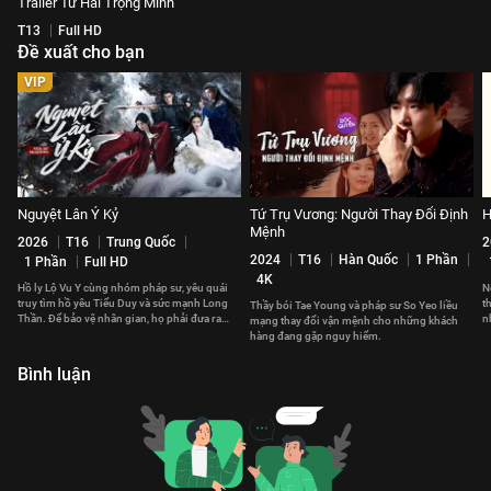
Trailer Tứ Hải Trọng Minh
T13
Full HD
Đề xuất cho bạn
VIP
Nguyệt Lân Ỷ Kỷ
Tứ Trụ Vương: Người Thay Đổi Định
H
Mệnh
2026
T16
Trung Quốc
2
2024
T16
Hàn Quốc
1 Phần
1 Phần
Full HD
4K
Hồ ly Lộ Vu Y cùng nhóm pháp sư, yêu quái
N
truy tìm hồ yêu Tiểu Duy và sức mạnh Long
t
Thầy bói Tae Young và pháp sư So Yeo liều
Thần. Để bảo vệ nhân gian, họ phải đưa ra
n
mạng thay đổi vận mệnh cho những khách
những lựa chọn đau đớn.
v
hàng đang gặp nguy hiểm.
Bình luận