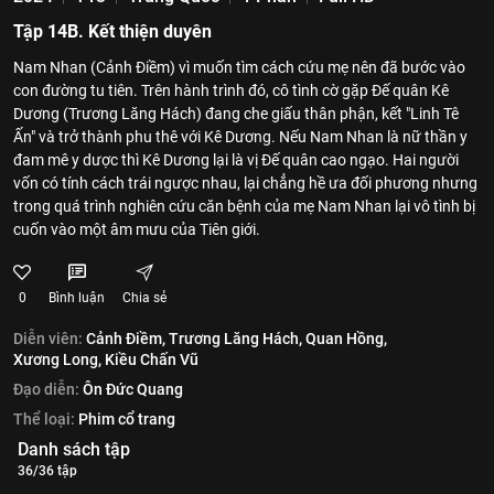
Tập 14B. Kết thiện duyên
Nam Nhan (Cảnh Điềm) vì muốn tìm cách cứu mẹ nên đã bước vào
con đường tu tiên. Trên hành trình đó, cô tình cờ gặp Đế quân Kê
Dương (Trương Lăng Hách) đang che giấu thân phận, kết "Linh Tê
Ấn" và trở thành phu thê với Kê Dương. Nếu Nam Nhan là nữ thần y
đam mê y dược thì Kê Dương lại là vị Đế quân cao ngạo. Hai người
vốn có tính cách trái ngược nhau, lại chẳng hề ưa đối phương nhưng
trong quá trình nghiên cứu căn bệnh của mẹ Nam Nhan lại vô tình bị
cuốn vào một âm mưu của Tiên giới.
0
Bình luận
Chia sẻ
Diễn viên:
Cảnh Điềm,
Trương Lăng Hách,
Quan Hồng,
Xương Long,
Kiều Chấn Vũ
Đạo diễn:
Ôn Đức Quang
Thể loại:
Phim cổ trang
Danh sách tập
36/36 tập