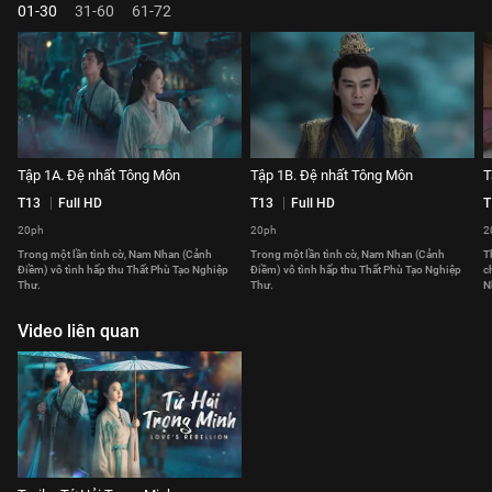
01-30
31-60
61-72
Tập 1A. Đệ nhất Tông Môn
Tập 1B. Đệ nhất Tông Môn
T
T13
Full HD
T13
Full HD
T
20ph
20ph
2
Trong một lần tình cờ, Nam Nhan (Cảnh
Trong một lần tình cờ, Nam Nhan (Cảnh
T
Điềm) vô tình hấp thu Thất Phù Tạo Nghiệp
Điềm) vô tình hấp thu Thất Phù Tạo Nghiệp
c
Thư.
Thư.
N
Video liên quan