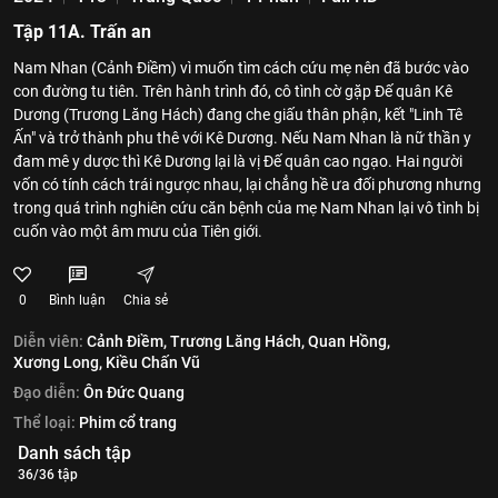
Tập 11A. Trấn an
Nam Nhan (Cảnh Điềm) vì muốn tìm cách cứu mẹ nên đã bước vào
con đường tu tiên. Trên hành trình đó, cô tình cờ gặp Đế quân Kê
Dương (Trương Lăng Hách) đang che giấu thân phận, kết "Linh Tê
Ấn" và trở thành phu thê với Kê Dương. Nếu Nam Nhan là nữ thần y
đam mê y dược thì Kê Dương lại là vị Đế quân cao ngạo. Hai người
vốn có tính cách trái ngược nhau, lại chẳng hề ưa đối phương nhưng
trong quá trình nghiên cứu căn bệnh của mẹ Nam Nhan lại vô tình bị
cuốn vào một âm mưu của Tiên giới.
0
Bình luận
Chia sẻ
Diễn viên:
Cảnh Điềm,
Trương Lăng Hách,
Quan Hồng,
Xương Long,
Kiều Chấn Vũ
Đạo diễn:
Ôn Đức Quang
Thể loại:
Phim cổ trang
Danh sách tập
36/36 tập