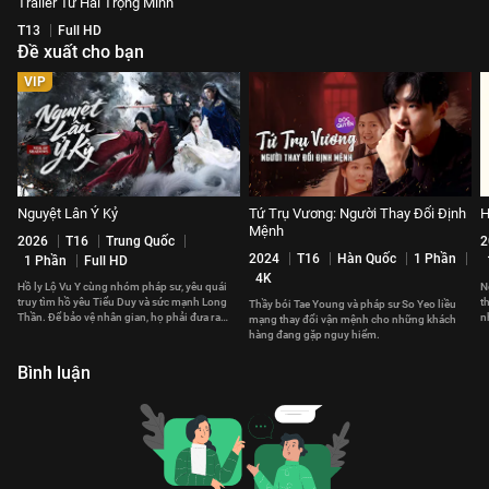
Trailer Tứ Hải Trọng Minh
T13
Full HD
Đề xuất cho bạn
VIP
Nguyệt Lân Ỷ Kỷ
Tứ Trụ Vương: Người Thay Đổi Định
H
Mệnh
2026
T16
Trung Quốc
2
2024
T16
Hàn Quốc
1 Phần
1 Phần
Full HD
4K
Hồ ly Lộ Vu Y cùng nhóm pháp sư, yêu quái
N
truy tìm hồ yêu Tiểu Duy và sức mạnh Long
t
Thầy bói Tae Young và pháp sư So Yeo liều
Thần. Để bảo vệ nhân gian, họ phải đưa ra
n
mạng thay đổi vận mệnh cho những khách
những lựa chọn đau đớn.
v
hàng đang gặp nguy hiểm.
Bình luận