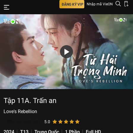
Nhập mã VieON
ĐĂNG KÝ VIP
Tập 11A. Trấn an
Love's Rebellion
5.883.522
lượt xem
5.0
2024
T13
Trung Quốc
1 Phần
Full HD