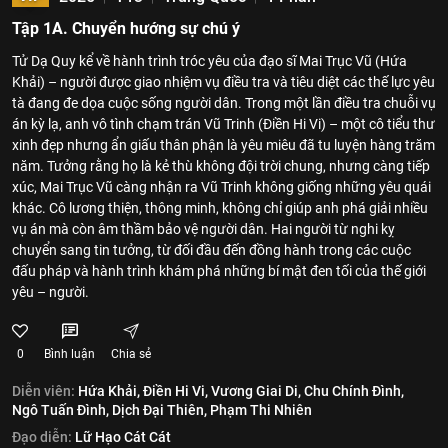
Tập 1A. Chuyển hướng sự chú ý
Tử Dạ Quy kể về hành trình tróc yêu của đạo sĩ Mai Trục Vũ (Hứa
Khải) – người được giao nhiệm vụ điều tra và tiêu diệt các thế lực yêu
tà đang đe dọa cuộc sống người dân. Trong một lần điều tra chuỗi vụ
án kỳ lạ, anh vô tình chạm trán Vũ Trinh (Điền Hi Vi) – một cô tiểu thư
xinh đẹp nhưng ẩn giấu thân phận là yêu miêu đã tu luyện hàng trăm
năm. Tưởng rằng họ là kẻ thù không đội trời chung, nhưng càng tiếp
xúc, Mai Trục Vũ càng nhận ra Vũ Trinh không giống những yêu quái
khác. Cô lương thiện, thông minh, không chỉ giúp anh phá giải nhiều
vụ án mà còn âm thầm bảo vệ người dân. Hai người từ nghi kỵ
chuyển sang tin tưởng, từ đối đầu đến đồng hành trong các cuộc
đấu pháp và hành trình khám phá những bí mật đen tối của thế giới
yêu – người.
0
Bình luận
Chia sẻ
Diễn viên:
Hứa Khải,
Điền Hi Vi,
Vương Giai Di,
Chu Chính Đình,
Ngô Tuấn Đình,
Dịch Đại Thiên,
Phạm Thi Nhiên
Đạo diễn:
Lữ Hạo Cát Cát