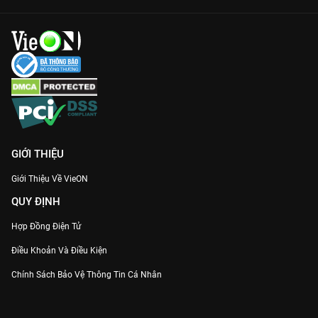
lồng ghép khéo léo yếu tố thần thoại và trinh thám đô thị thời
xưa.
Tử Dạ Quy
hứa hẹn sẽ là bộ phim bộ Trung Quốc được săn đón
nhất thời gian tới. Hãy chuẩn bị sẵn tâm hồn để bị thao túng
bởi nhan sắc của dàn cast và những cú twist nghẹt thở. Đón
xem ngay trên
VieON
để không bỏ lỡ bất kỳ tập phim hấp dẫn
nào!
GIỚI THIỆU
Giới Thiệu Về VieON
QUY ĐỊNH
Hợp Đồng Điện Tử
Điều Khoản Và Điều Kiện
Chính Sách Bảo Vệ Thông Tin Cá Nhân
Chính Sách Bảo Vệ Người Tiêu Dùng Dễ Bị Tổn Thương