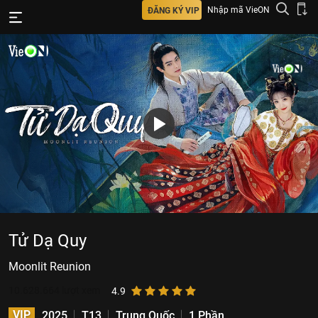
Nhập mã VieON
ĐĂNG KÝ VIP
Tử Dạ Quy
Moonlit Reunion
10.628.664
lượt xem
4.9
VIP
2025
T13
Trung Quốc
1 Phần