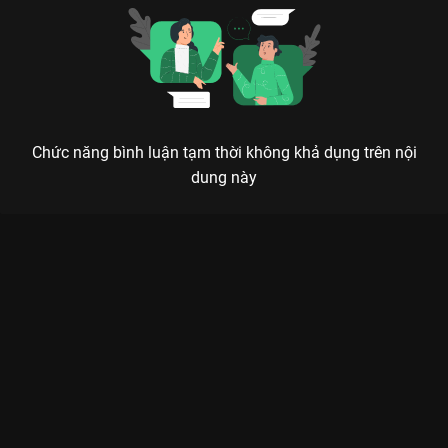
Chức năng bình luận tạm thời không khả dụng trên nội
dung này
TỬ DẠ QUY: KHI YÊU MIÊU VŨ TRINH THẢ THÍ ĐẠO SĨ MAI
TRỤC VŨ
Giữa thế giới người và yêu đầy rẫy âm mưu, tình yêu chính là ánh sáng duy nhất dẫn lối
họ về bên nhau.
Nếu bạn đang tìm kiếm một bộ phim cổ trang vừa có yếu tố
huyền huyễn, trinh thám lại vừa có những màn chemistry cháy
máy, thì
Tử Dạ Quy (Moonlit Reunion)
chính là chân ái của năm
2025. Bộ phim đánh dấu sự kết hợp giữa nam thần
Hứa Khải
và mỹ nhân có đôi mắt biết cười
Điền Hi Vi
. Hiện tại, siêu phẩm
này đang gây bão trên
VieON
với bản thuyết minh chất lượng