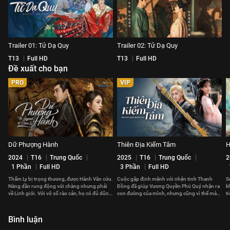
Trailer 01: Tử Dạ Quy
Trailer 02: Tử Dạ Quy
T13
Full HD
T13
Full HD
Đề xuất cho bạn
PRO
VIP
Dữ Phượng Hành
Thiên Địa Kiếm Tâm
H
2024
T16
Trung Quốc
2025
T16
Trung Quốc
2
1 Phần
Full HD
3 Phần
Full HD
Thẩm Ly bị trọng thương, được Hành Vân cứu.
Cuộc gặp định mệnh với nhện tinh Thanh
S
Nàng dần rung động với chàng nhưng phải
Đồng đã giúp Vương Quyền Phú Quý nhận ra
k
về Linh giới. Với vô số rào cản, họ có đủ dũng
con đường của mình, nhưng cũng vì thế mà
t
cảm để bên nhau?
xảy ra xung đột với gia tộc.
c
Bình luận