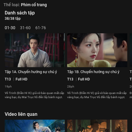
Thể loại:
Phim cổ trang
Danh sách tập
38/38 tập
01-30
31-60
61-76
Tập 1A. Chuyển hướng sự chú ý
Tập 1B. Chuyển hướng sự chú ý
T
T13
Full HD
T13
Full HD
T
19ph
28ph
2
Võ Trinh (Điền Hi Vi) giả vờ báo quan mất cắp
Võ Trinh (Điền Hi Vi) giả vờ báo quan mất cắp
Đ
vàng bạc, dụ Mai Trục Vũ đến lấy bánh ngọt.
vàng bạc, dụ Mai Trục Vũ đến lấy bánh ngọt.
m
Video liên quan