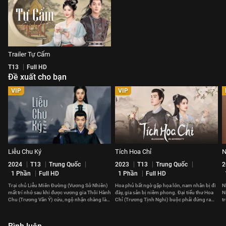
Trailer Tự Cẩm
T13
Full HD
Đề xuất cho bạn
VIP
VIP
Liễu Chu Ký
Tích Hoa Chỉ
N
2024
T13
Trung Quốc
2023
T13
Trung Quốc
2
1 Phần
Full HD
1 Phần
Full HD
Trại chủ Liễu Miên Đường (Vương Sở Nhiên)
Hoa phủ bất ngờ gặp họa lớn, nam nhân bị đi
N
mất trí nhớ sau khi được vương gia Thôi Hành
đày, gia sản bị niêm phong. Đại tiểu thư Hoa
N
Chu (Trương Vãn Ý) cứu, ngộ nhận chàng là
Chỉ (Trương Tịnh Nghi) buộc phải đứng ra
t
phu quân của mình.
gánh vác cả gia tộc.
s