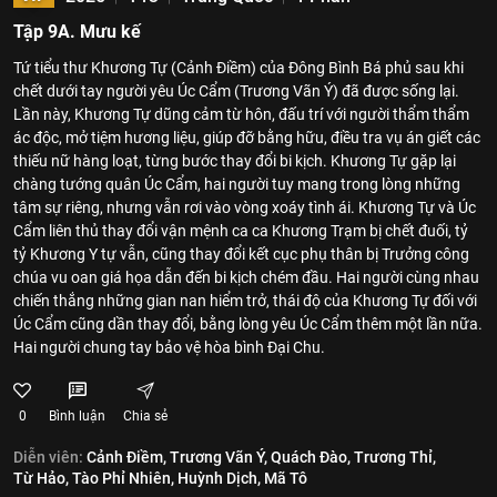
Tập 9A. Mưu kế
Tứ tiểu thư Khương Tự (Cảnh Điềm) của Đông Bình Bá phủ sau khi
chết dưới tay người yêu Úc Cẩm (Trương Vãn Ý) đã được sống lại.
Lần này, Khương Tự dũng cảm từ hôn, đấu trí với người thẩm thẩm
ác độc, mở tiệm hương liệu, giúp đỡ bằng hữu, điều tra vụ án giết các
thiếu nữ hàng loạt, từng bước thay đổi bi kịch. Khương Tự gặp lại
chàng tướng quân Úc Cẩm, hai người tuy mang trong lòng những
tâm sự riêng, nhưng vẫn rơi vào vòng xoáy tình ái. Khương Tự và Úc
Cẩm liên thủ thay đổi vận mệnh ca ca Khương Trạm bị chết đuối, tỷ
tỷ Khương Y tự vẫn, cũng thay đổi kết cục phụ thân bị Trưởng công
chúa vu oan giá họa dẫn đến bi kịch chém đầu. Hai người cùng nhau
chiến thắng những gian nan hiểm trở, thái độ của Khương Tự đối với
Úc Cẩm cũng dần thay đổi, bằng lòng yêu Úc Cẩm thêm một lần nữa.
Hai người chung tay bảo vệ hòa bình Đại Chu.
0
Bình luận
Chia sẻ
Diễn viên:
Cảnh Điềm,
Trương Vãn Ý,
Quách Đào,
Trương Thỉ,
Từ Hảo,
Tào Phỉ Nhiên,
Huỳnh Dịch,
Mã Tô