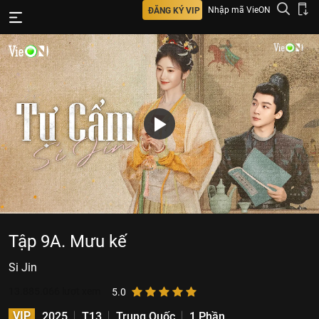
Nhập mã VieON
ĐĂNG KÝ VIP
Tập 9A. Mưu kế
Si Jin
13.885.066
lượt xem
5.0
VIP
2025
T13
Trung Quốc
1 Phần