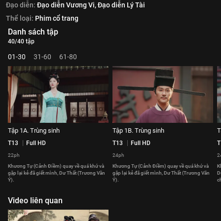
Đạo diễn:
Đạo diễn Vương Vi,
Đạo diễn Lý Tài
Thể loại:
Phim cổ trang
Danh sách tập
40/40 tập
01-30
31-60
61-80
Tập 1A. Trùng sinh
Tập 1B. Trùng sinh
T
T13
Full HD
T13
Full HD
T
22ph
24ph
2
Khương Tự (Cảnh Điềm) quay về quá khứ và
Khương Tự (Cảnh Điềm) quay về quá khứ và
K
gặp lại kẻ đã giết mình, Dư Thất (Trương Vãn
gặp lại kẻ đã giết mình, Dư Thất (Trương Vãn
D
Ý).
Ý).
c
Video liên quan