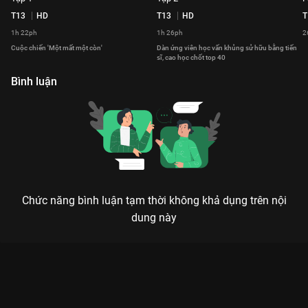
T13
HD
T13
HD
T
1h 22ph
1h 26ph
2
Cuộc chiến 'Một mất một còn'
Dàn ứng viên học vấn khủng sử hữu bằng tiến
sĩ, cao học chốt top 40
Bình luận
Chức năng bình luận tạm thời không khả dụng trên nội
dung này
Xem Tập 3 Truyền Hình Thực Tế Mister Việt Nam 2024 - 5 Tập
của Việt Nam có sự tham gia của . Thuộc thể loại: Event