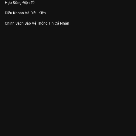
Hợp Đồng Điện Tử
Điều Khoản Và Điều Kiện
Chính Sách Bảo Vệ Thông Tin Cá Nhân
Chính Sách Bảo Vệ Người Tiêu Dùng Dễ Bị Tổn Thương
Thỏa Thuận Sử Dụng Dịch Vụ Mạng Xã Hội
THÔNG TIN
Thông Báo
Trung Tâm Hỗ Trợ
Liên Hệ
Góp Ý
Công ty Cổ phần VieON - Địa chỉ: Tầng 5, 222 Pasteur, Phường Xuân Hòa,
Thành phố Hồ Chí Minh
Email:
support@vieon.vn
| Hotline:
1800.599.920
(miễn phí)