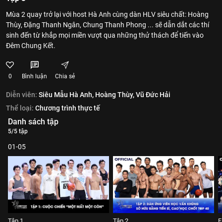
Mùa 2 quay trở lại với host Hà Anh cùng dàn HLV siêu chất: Hoàng
Thùy, Đặng Thanh Ngân, Chung Thanh Phong ... sẽ dẫn dắt các thí
sinh đến từ khắp mọi miền vượt qua những thử thách để tiến vào
Đêm Chung Kết.
0
Bình luận
Chia sẻ
Diễn viên:
Siêu Mẫu Hà Anh,
Hoàng Thùy,
Vũ Đức Hải
Thể loại:
Chương trình thực tế
Danh sách tập
5/5 tập
01-05
Tập 1
Tập 2
F