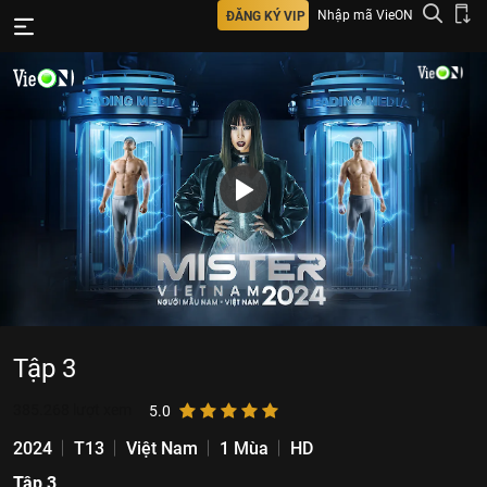
Nhập mã VieON
ĐĂNG KÝ VIP
Tập 3
385.268
lượt xem
5.0
2024
T13
Việt Nam
1 Mùa
HD
Tập 3