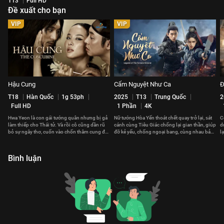
T13
Full HD
Đề xuất cho bạn
VIP
VIP
Hậu Cung
Cẩm Nguyệt Như Ca
Đ
T18
Hàn Quốc
1g 53ph
2025
T13
Trung Quốc
2
Full HD
1 Phần
4K
Hwa Yeon là con gái tướng quân nhưng bị gả
Nữ tướng Hòa Yến thoát chết quay trở lại, sát
C
làm thiếp cho Thái tử. Và rồi cô cũng dần rũ
cánh cùng Tiêu Giác chống lại gian thần, giúp
d
bỏ sự ngây thơ, cuốn vào chốn thâm cung đầy
đỡ kẻ yếu, chống ngoại bang, cùng nhau bảo
l
thị phi.
vệ đất nước.
g
Bình luận