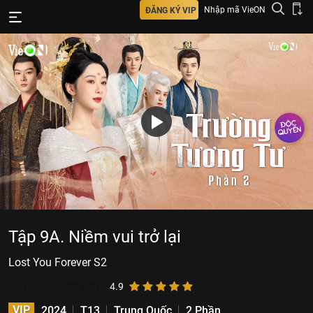
Nhập mã VieON
ĐĂNG KÝ VIP
Tập 9A. Niềm vui trở lại
Lost You Forever S2
10.156.937
lượt xem
4.9
VIP
2024
T13
Trung Quốc
2 Phần