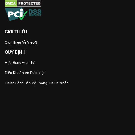
GIỚI THIỆU
Giới Thiệu Về VieON
QUY ĐỊNH
Hợp Đồng Điện Tử
Điều Khoản Và Điều Kiện
Chính Sách Bảo Vệ Thông Tin Cá Nhân
Chính Sách Bảo Vệ Người Tiêu Dùng Dễ Bị Tổn Thương
Thỏa Thuận Sử Dụng Dịch Vụ Mạng Xã Hội
THÔNG TIN
Thông Báo
Trung Tâm Hỗ Trợ