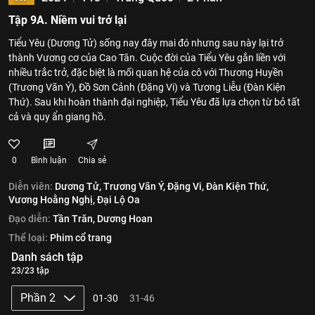
Tập 9A. Niềm vui trở lại
Tiểu Yêu (Dương Tử) sống nay đây mai đó nhưng sau này lại trở
thành Vương cơ của Cao Tân. Cuộc đời của Tiểu Yêu gắn liền với
nhiều trắc trở, đặc biệt là mối quan hệ của cô với Thương Huyền
(Trương Vãn Ý), Đồ Sơn Cảnh (Đặng Vi) và Tương Liễu (Đàn Kiện
Thứ). Sau khi hoàn thành đại nghiệp, Tiểu Yêu đã lựa chọn từ bỏ tất
cả và quy ẩn giang hồ.
0
Bình luận
Chia sẻ
Diễn viên:
Dương Tử,
Trương Vãn Ý,
Đặng Vi,
Đàn Kiện Thứ,
Vương Hoằng Nghị,
Đại Lộ Oa
Đạo diễn:
Tần Trăn,
Dương Hoan
Thể loại:
Phim cổ trang
Danh sách tập
23/23 tập
Phần 2
01-30
31-46