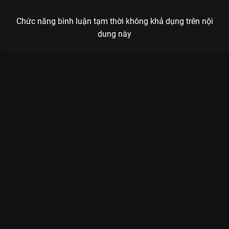
Chức năng bình luận tạm thời không khả dụng trên nội
dung này
Xem Tập 9A. Niềm vui trở lại Trường Tương Tư - Phần 2 - 23
Tập của Trung Quốc có sự tham gia của . Thuộc thể loại: Phim
bộ