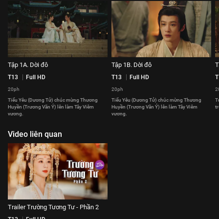
Tập 1A. Dời đô
Tập 1B. Dời đô
T
T13
Full HD
T13
Full HD
T
20ph
20ph
2
Tiểu Yêu (Dương Tử) chúc mừng Thương
Tiểu Yêu (Dương Tử) chúc mừng Thương
T
Huyền (Trương Vãn Ý) lên làm Tây Viêm
Huyền (Trương Vãn Ý) lên làm Tây Viêm
t
vương.
vương.
Video liên quan
Trailer Trường Tương Tư - Phần 2