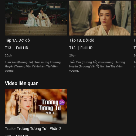
Tập 1A. Dời đô
Tập 1B. Dời đô
T
T13
Full HD
T13
Full HD
T
20ph
20ph
2
Tiểu Yêu (Dương Tử) chúc mừng Thương
Tiểu Yêu (Dương Tử) chúc mừng Thương
T
Huyền (Trương Vãn Ý) lên làm Tây Viêm
Huyền (Trương Vãn Ý) lên làm Tây Viêm
t
vương.
vương.
Video liên quan
Trailer Trường Tương Tư - Phần 2