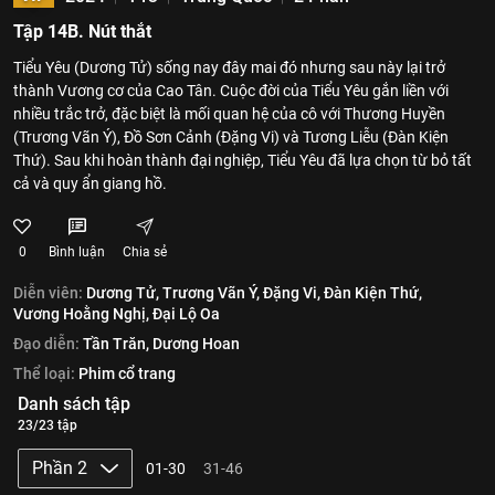
Tập 14B. Nút thắt
Tiểu Yêu (Dương Tử) sống nay đây mai đó nhưng sau này lại trở
thành Vương cơ của Cao Tân. Cuộc đời của Tiểu Yêu gắn liền với
nhiều trắc trở, đặc biệt là mối quan hệ của cô với Thương Huyền
(Trương Vãn Ý), Đồ Sơn Cảnh (Đặng Vi) và Tương Liễu (Đàn Kiện
Thứ). Sau khi hoàn thành đại nghiệp, Tiểu Yêu đã lựa chọn từ bỏ tất
cả và quy ẩn giang hồ.
0
Bình luận
Chia sẻ
Diễn viên:
Dương Tử,
Trương Vãn Ý,
Đặng Vi,
Đàn Kiện Thứ,
Vương Hoằng Nghị,
Đại Lộ Oa
Đạo diễn:
Tần Trăn,
Dương Hoan
Thể loại:
Phim cổ trang
Danh sách tập
23/23 tập
Phần 2
01-30
31-46