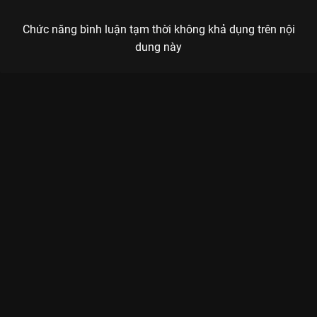
Chức năng bình luận tạm thời không khả dụng trên nội
dung này
Xem Tập 14B. Nút thắt Trường Tương Tư - Phần 2 - 23 Tập của
Trung Quốc có sự tham gia của . Thuộc thể loại: Phim bộ