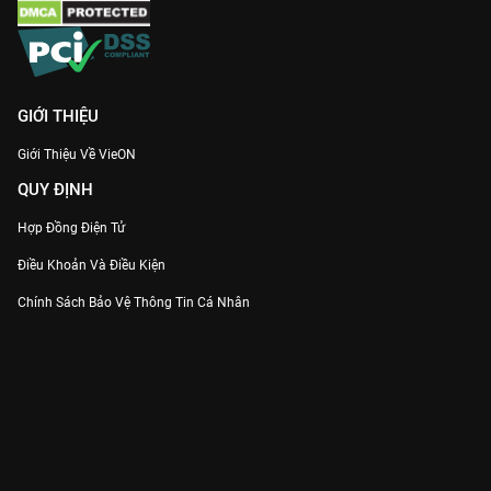
GIỚI THIỆU
Giới Thiệu Về VieON
QUY ĐỊNH
Hợp Đồng Điện Tử
Điều Khoản Và Điều Kiện
Chính Sách Bảo Vệ Thông Tin Cá Nhân
Chính Sách Bảo Vệ Người Tiêu Dùng Dễ Bị Tổn Thương
Thỏa Thuận Sử Dụng Dịch Vụ Mạng Xã Hội
THÔNG TIN
Thông Báo
Trung Tâm Hỗ Trợ