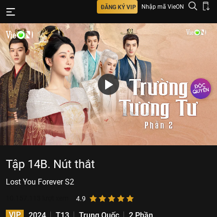
Nhập mã VieON
ĐĂNG KÝ VIP
Tập 14B. Nút thắt
Lost You Forever S2
10.157.113
lượt xem
4.9
VIP
2024
T13
Trung Quốc
2 Phần