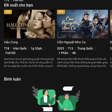
T13
Full HD
Đề xuất cho bạn
VIP
VIP
Hậu Cung
Cẩm Nguyệt Như Ca
Đ
T18
Hàn Quốc
1g 53ph
2025
T13
Trung Quốc
2
Full HD
1 Phần
4K
Hwa Yeon là con gái tướng quân nhưng bị gả
Nữ tướng Hòa Yến thoát chết quay trở lại, sát
C
làm thiếp cho Thái tử. Và rồi cô cũng dần rũ
cánh cùng Tiêu Giác chống lại gian thần, giúp
d
bỏ sự ngây thơ, cuốn vào chốn thâm cung đầy
đỡ kẻ yếu, chống ngoại bang, cùng nhau bảo
l
thị phi.
vệ đất nước.
g
Bình luận