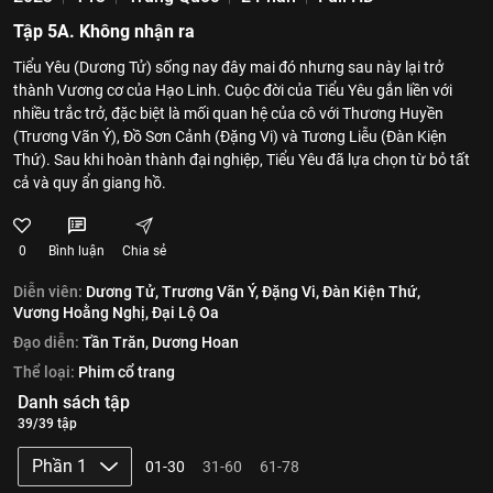
Tập 5A. Không nhận ra
Tiểu Yêu (Dương Tử) sống nay đây mai đó nhưng sau này lại trở
thành Vương cơ của Hạo Linh. Cuộc đời của Tiểu Yêu gắn liền với
nhiều trắc trở, đặc biệt là mối quan hệ của cô với Thương Huyền
(Trương Vãn Ý), Đồ Sơn Cảnh (Đặng Vi) và Tương Liễu (Đàn Kiện
Thứ). Sau khi hoàn thành đại nghiệp, Tiểu Yêu đã lựa chọn từ bỏ tất
cả và quy ẩn giang hồ.
0
Bình luận
Chia sẻ
Diễn viên:
Dương Tử,
Trương Vãn Ý,
Đặng Vi,
Đàn Kiện Thứ,
Vương Hoằng Nghị,
Đại Lộ Oa
Đạo diễn:
Tần Trăn,
Dương Hoan
Thể loại:
Phim cổ trang
Danh sách tập
39/39 tập
Phần 1
01-30
31-60
61-78