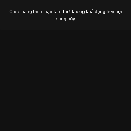
Chức năng bình luận tạm thời không khả dụng trên nội
dung này
Xem Tập 5A. Không nhận ra Trường Tương Tư - 39 Tập của
Trung Quốc có sự tham gia của . Thuộc thể loại: Phim bộ