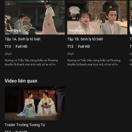
Tập 1A. Sinh ly tử biệt
Tập 1B. Sinh ly tử biệt
T
T13
Full HD
T13
Full HD
T
20ph
20ph
2
Vương cơ Tiểu Yêu cùng biểu ca Thương
Vương cơ Tiểu Yêu cùng biểu ca Thương
V
Huyền là thanh mai trúc mã, vô tư vô lo.
Huyền là thanh mai trúc mã, vô tư vô lo.
n
Video liên quan
Trailer Trường Tương Tư