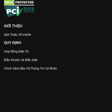
GIỚI THIỆU
Giới Thiệu Về VieON
QUY ĐỊNH
Hợp Đồng Điện Tử
Điều Khoản Và Điều Kiện
Chính Sách Bảo Vệ Thông Tin Cá Nhân
Chính Sách Bảo Vệ Người Tiêu Dùng Dễ Bị Tổn Thương
Thỏa Thuận Sử Dụng Dịch Vụ Mạng Xã Hội
THÔNG TIN
Thông Báo
Trung Tâm Hỗ Trợ