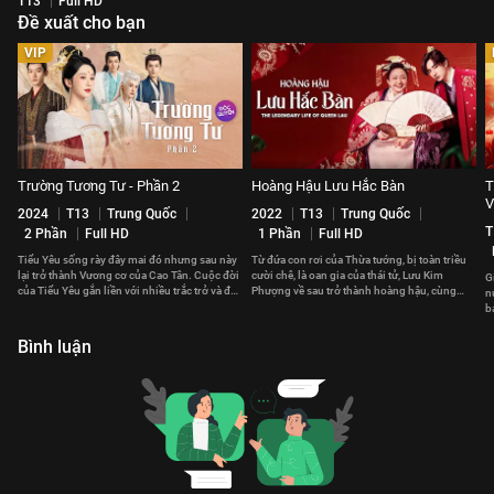
T13
Full HD
Đề xuất cho bạn
VIP
Trường Tương Tư - Phần 2
Hoàng Hậu Lưu Hắc Bàn
T
V
2024
T13
Trung Quốc
2022
T13
Trung Quốc
T
2 Phần
Full HD
1 Phần
Full HD
Tiểu Yêu sống rày đây mai đó nhưng sau này
Từ đứa con rơi của Thừa tướng, bị toàn triều
lại trở thành Vương cơ của Cao Tân. Cuộc đời
cười chê, là oan gia của thái tử, Lưu Kim
G
của Tiểu Yêu gắn liền với nhiều trắc trở và đau
Phượng về sau trở thành hoàng hậu, cùng
n
thương.
hoàng đế cai quản giang sơn.
b
t
Bình luận