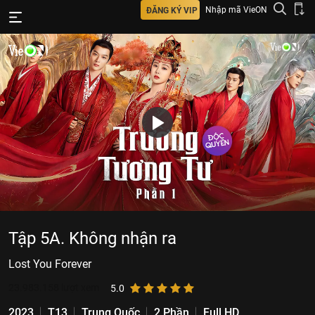
Nhập mã VieON
ĐĂNG KÝ VIP
Tập 5A. Không nhận ra
Lost You Forever
23.983.158
lượt xem
5.0
2023
T13
Trung Quốc
2 Phần
Full HD