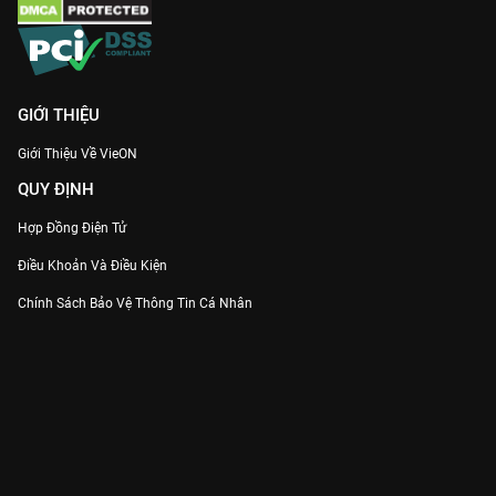
GIỚI THIỆU
Giới Thiệu Về VieON
QUY ĐỊNH
Hợp Đồng Điện Tử
Điều Khoản Và Điều Kiện
Chính Sách Bảo Vệ Thông Tin Cá Nhân
Chính Sách Bảo Vệ Người Tiêu Dùng Dễ Bị Tổn Thương
Thỏa Thuận Sử Dụng Dịch Vụ Mạng Xã Hội
THÔNG TIN
Thông Báo
Trung Tâm Hỗ Trợ