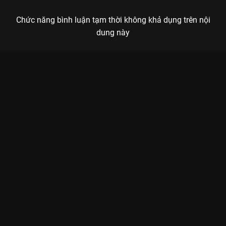
Chức năng bình luận tạm thời không khả dụng trên nội
dung này
Xem Tập 1B. Sinh ly tử biệt Trường Tương Tư - 39 Tập của
Trung Quốc có sự tham gia của . Thuộc thể loại: Phim bộ