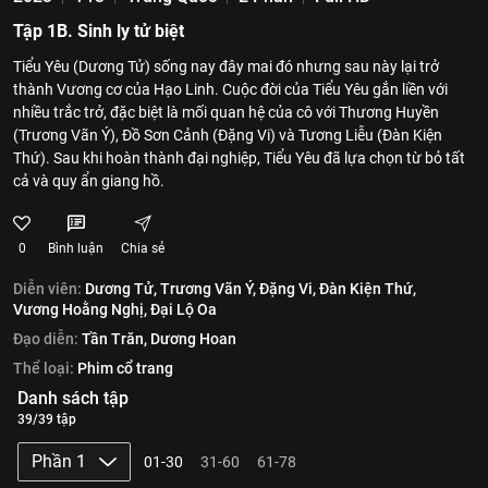
Tập 1B. Sinh ly tử biệt
Tiểu Yêu (Dương Tử) sống nay đây mai đó nhưng sau này lại trở
thành Vương cơ của Hạo Linh. Cuộc đời của Tiểu Yêu gắn liền với
nhiều trắc trở, đặc biệt là mối quan hệ của cô với Thương Huyền
(Trương Vãn Ý), Đồ Sơn Cảnh (Đặng Vi) và Tương Liễu (Đàn Kiện
Thứ). Sau khi hoàn thành đại nghiệp, Tiểu Yêu đã lựa chọn từ bỏ tất
cả và quy ẩn giang hồ.
0
Bình luận
Chia sẻ
Diễn viên:
Dương Tử,
Trương Vãn Ý,
Đặng Vi,
Đàn Kiện Thứ,
Vương Hoằng Nghị,
Đại Lộ Oa
Đạo diễn:
Tần Trăn,
Dương Hoan
Thể loại:
Phim cổ trang
Danh sách tập
39/39 tập
Phần 1
01-30
31-60
61-78