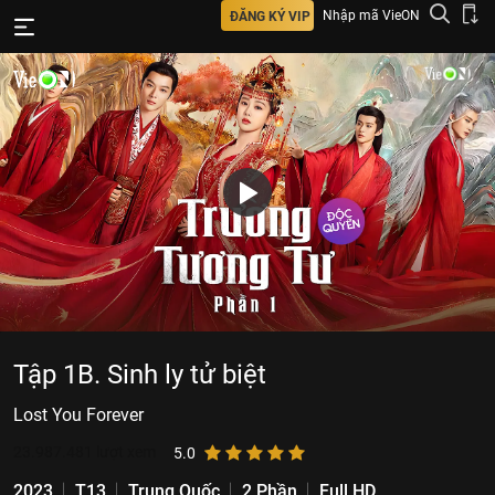
Nhập mã VieON
ĐĂNG KÝ VIP
Tập 1B. Sinh ly tử biệt
Lost You Forever
23.987.481
lượt xem
5.0
2023
T13
Trung Quốc
2 Phần
Full HD