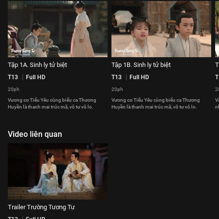
Tập 1A. Sinh ly tử biệt
Tập 1B. Sinh ly tử biệt
T
T13
Full HD
T13
Full HD
T
20ph
20ph
2
Vương cơ Tiểu Yêu cùng biểu ca Thương
Vương cơ Tiểu Yêu cùng biểu ca Thương
V
Huyền là thanh mai trúc mã, vô tư vô lo.
Huyền là thanh mai trúc mã, vô tư vô lo.
n
Video liên quan
Trailer Trường Tương Tư