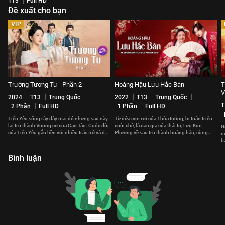
T13
Full HD
Đề xuất cho bạn
VIP
Trường Tương Tư - Phần 2
Hoàng Hậu Lưu Hắc Bàn
T
V
2024
T13
Trung Quốc
2022
T13
Trung Quốc
T
2 Phần
Full HD
1 Phần
Full HD
Tiểu Yêu sống rày đây mai đó nhưng sau này
Từ đứa con rơi của Thừa tướng, bị toàn triều
lại trở thành Vương cơ của Cao Tân. Cuộc đời
cười chê, là oan gia của thái tử, Lưu Kim
G
của Tiểu Yêu gắn liền với nhiều trắc trở và đau
Phượng về sau trở thành hoàng hậu, cùng
n
thương.
hoàng đế cai quản giang sơn.
b
t
Bình luận