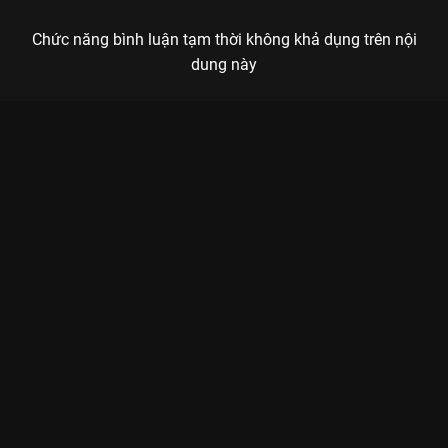
Chức năng bình luận tạm thời không khả dụng trên nội
dung này
Xem Tập 13B. Đừng sợ Trường Tương Tư - 39 Tập của Trung
Quốc có sự tham gia của . Thuộc thể loại: Phim bộ