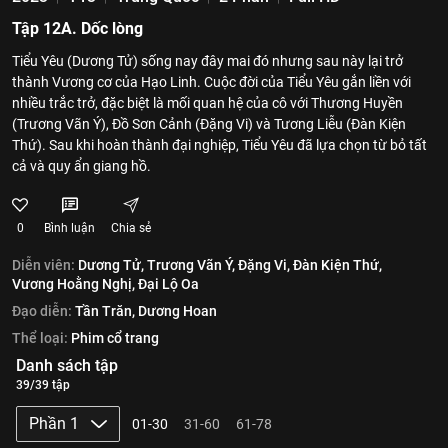
Tập 12A. Dốc lòng
Tiểu Yêu (Dương Tử) sống nay đây mai đó nhưng sau này lại trở
thành Vương cơ của Hạo Linh. Cuộc đời của Tiểu Yêu gắn liền với
nhiều trắc trở, đặc biệt là mối quan hệ của cô với Thương Huyền
(Trương Vãn Ý), Đồ Sơn Cảnh (Đặng Vi) và Tương Liễu (Đàn Kiện
Thứ). Sau khi hoàn thành đại nghiệp, Tiểu Yêu đã lựa chọn từ bỏ tất
cả và quy ẩn giang hồ.
0
Bình luận
Chia sẻ
Diễn viên:
Dương Tử,
Trương Vãn Ý,
Đặng Vi,
Đàn Kiện Thứ,
Vương Hoằng Nghị,
Đại Lộ Oa
Đạo diễn:
Tần Trăn,
Dương Hoan
Thể loại:
Phim cổ trang
Danh sách tập
39/39 tập
Phần 1
01-30
31-60
61-78