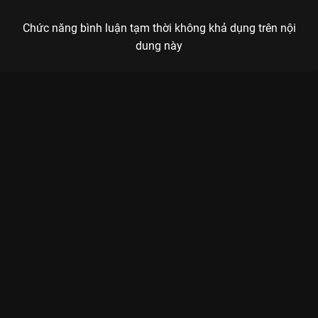
Chức năng bình luận tạm thời không khả dụng trên nội
dung này
Xem Tập 12A. Dốc lòng Trường Tương Tư - 39 Tập của Trung
Quốc có sự tham gia của . Thuộc thể loại: Phim bộ