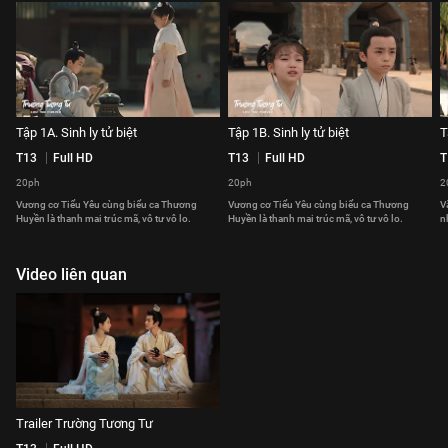
Tập 1A. Sinh ly tử biệt
Tập 1B. Sinh ly tử biệt
T
T13
Full HD
T13
Full HD
T
20ph
20ph
2
Vương cơ Tiểu Yêu cùng biểu ca Thương
Vương cơ Tiểu Yêu cùng biểu ca Thương
V
Huyền là thanh mai trúc mã, vô tư vô lo.
Huyền là thanh mai trúc mã, vô tư vô lo.
n
Video liên quan
Trailer Trường Tương Tư