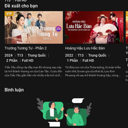
T13
Full HD
Đề xuất cho bạn
VIP
Trường Tương Tư - Phần 2
Hoàng Hậu Lưu Hắc Bàn
T
V
2024
T13
Trung Quốc
2022
T13
Trung Quốc
T
2 Phần
Full HD
1 Phần
Full HD
Tiểu Yêu sống rày đây mai đó nhưng sau này
Từ đứa con rơi của Thừa tướng, bị toàn triều
lại trở thành Vương cơ của Cao Tân. Cuộc đời
cười chê, là oan gia của thái tử, Lưu Kim
G
của Tiểu Yêu gắn liền với nhiều trắc trở và đau
Phượng về sau trở thành hoàng hậu, cùng
n
thương.
hoàng đế cai quản giang sơn.
b
t
Bình luận