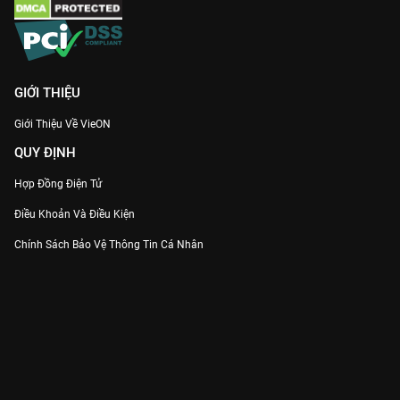
GIỚI THIỆU
Giới Thiệu Về VieON
QUY ĐỊNH
Hợp Đồng Điện Tử
Điều Khoản Và Điều Kiện
Chính Sách Bảo Vệ Thông Tin Cá Nhân
Chính Sách Bảo Vệ Người Tiêu Dùng Dễ Bị Tổn Thương
Thỏa Thuận Sử Dụng Dịch Vụ Mạng Xã Hội
THÔNG TIN
Thông Báo
Trung Tâm Hỗ Trợ