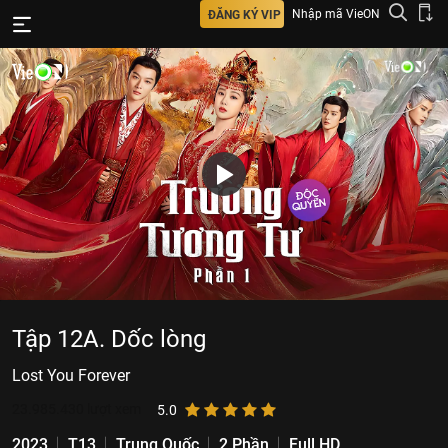
Nhập mã VieON
ĐĂNG KÝ VIP
Tập 12A. Dốc lòng
Lost You Forever
23.985.430
lượt xem
5.0
2023
T13
Trung Quốc
2 Phần
Full HD