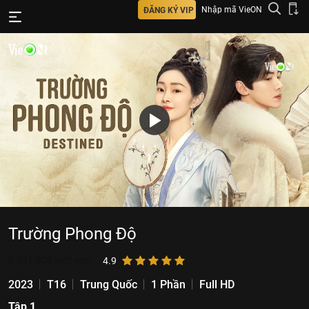
Nhập mã VieON
ĐĂNG KÝ VIP
Trường Phong Độ
2.531.800
lượt xem
4.9
2023
T16
Trung Quốc
1 Phần
Full HD
Tập 1