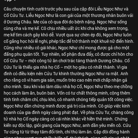
Câu chuyện tình cưới trước yêu sau của cặp đôi Liễu Ngọc Như và
Cố Cửu Tư. Liễu Ngọc Như là con gái của một thương nhân buôn vải
ở Dương Châu. Mẹ của cô qua đời do bệnh nặng. Ngọc Như sống
cùng cha và mẹ kế. Cô chịu nhiều uất ức khi cha không xem trọng,
mẹ kế tìm cách gây khó dễ. Vượt qua sự chèn ép đó, Ngọc Như luôn
cố gắng học hỏi lễ nghi, phép tắc để trở thành một khuê nữ điển hình.
Cũng như nhiều cô gái khác, Ngọc Như chỉ mong được gả cho một
đấng phu quân tốt. Tuy nhiên, số phận đưa đẩy, cô được chỉ hôn cho
Cố Cửu Tư – một công tử ăn chơi trác táng thành Dương Châu. Cố
Cửu Tư là thiếu gia nhà họ Cố – một họ giàu có nhất thành. Vì gia
đình có điều kiện nên Cửu Tư khinh thường Ngọc Như ra mặt. Anh
cho rằng cô vì ham gia sản, muốn trèo cao nên mới chấp nhận gả
cho mình. Sau khi vào làm dâu nhà họ Cố, Ngọc Như theo mẹ chồng
học cách làm ăn, buôn bán. Vốn có tư chất thông minh, cộng thêm
tính tình chăm chỉ, chịu khó, cô nhanh chóng tiếp quản tốt công việc.
Ngọc Như dần chứng minh được giá trị của mình. Cô giúp việc kinh
doanh của gia đình ngày càng phát đạt. Về phía Cửu Tư, chàng công
tử nhà họ Cố ngày càng có cái nhìn khác về hiền thê mình. Chứng
kiến sự độc lập, giỏi giang của Ngọc Như, anh dần yêu mến cô. Cửu
Tư cũng từ từ thay tâm đổi tính, chí thú làm ăn. Cặp đôi đồng hành