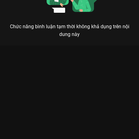
Chức năng bình luận tạm thời không khả dụng trên nội
dung này
TRƯỜNG PHONG ĐỘ: KHI CHÀNG PLAYBOY GẶP ĐÚNG NÓC
NHÀ QUYỀN LỰC
Cưới trước yêu sau, tưởng không bền mà lại bền không tưởng – Hành trình biến kẻ ăn
chơi thành trụ cột giang sơn.
Nếu bạn đang tìm một bộ phim cổ trang không chỉ có visual
mà còn có nội dung cực kỳ thực tế về hôn nhân và sự trưởng
thành, thì
Trường Phong Độ (Destined)
chính là chân ái trên
VieON
. Không đi theo lối mòn của những bộ phim ngôn tình
sướt mướt, phim mang đến làn gió mới với câu chuyện của
Cố
Cửu Tư (Bạch Kính Đình)
– một công tử nhà giàu chỉ biết ăn
chơi và
Liễu Ngọc Như (Tống Dật)
– nàng tiểu thư gia giáo
nhưng bị gả nhầm cho kẻ mình ghét nhất.
Sức hút khủng khiếp của bộ phim nằm ở màn tương tác bùng