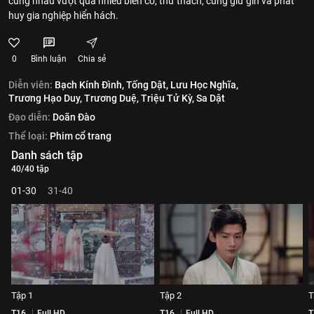
cùng nhau vượt qua nhiều biến cố, thử thách, cùng giữ gìn và phát
huy gia nghiệp hiển hách.
0
Bình luận
Chia sẻ
Diễn viên:
Bạch Kính Đình,
Tống Dật,
Lưu Học Nghĩa,
Trương Hạo Duy,
Trương Duệ,
Triệu Tử Kỳ,
Sa Dật
Đạo diễn:
Doãn Đào
Thể loại:
Phim cổ trang
Danh sách tập
40/40 tập
01-30
31-40
Tập 1
Tập 2
T
T16
Full HD
T16
Full HD
T