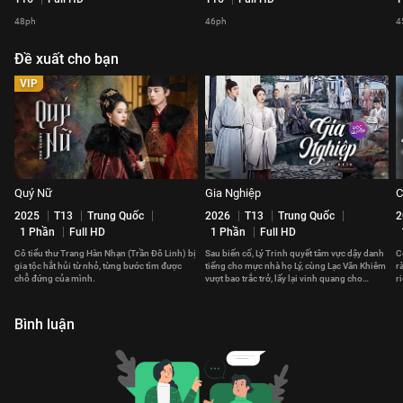
48ph
46ph
4
Đề xuất cho bạn
VIP
Quý Nữ
Gia Nghiệp
C
2025
T13
Trung Quốc
2026
T13
Trung Quốc
2
1 Phần
Full HD
1 Phần
Full HD
Cô tiểu thư Trang Hàn Nhạn (Trần Đô Linh) bị
Sau biến cố, Lý Trinh quyết tâm vực dậy danh
C
gia tộc hắt hủi từ nhỏ, từng bước tìm được
tiếng cho mực nhà họ Lý, cùng Lạc Văn Khiêm
r
chỗ đứng của mình.
vượt bao trắc trở, lấy lại vinh quang cho
r
ngành mực Huy Châu.
Bình luận