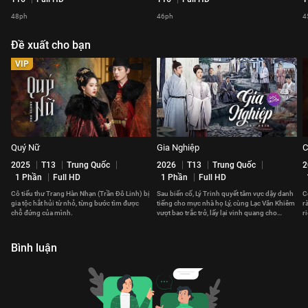
48ph
46ph
4
Đề xuất cho bạn
VIP
Quý Nữ
Gia Nghiệp
C
2025
T13
Trung Quốc
2026
T13
Trung Quốc
2
1 Phần
Full HD
1 Phần
Full HD
Cô tiểu thư Trang Hàn Nhạn (Trần Đô Linh) bị
Sau biến cố, Lý Trinh quyết tâm vực dậy danh
C
gia tộc hắt hủi từ nhỏ, từng bước tìm được
tiếng cho mực nhà họ Lý, cùng Lạc Văn Khiêm
r
chỗ đứng của mình.
vượt bao trắc trở, lấy lại vinh quang cho
r
ngành mực Huy Châu.
Bình luận