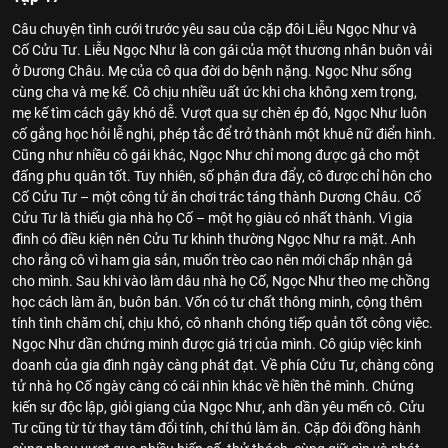
Câu chuyện tình cưới trước yêu sau của cặp đôi Liễu Ngọc Như và
Cố Cửu Tư. Liễu Ngọc Như là con gái của một thương nhân buôn vải
ở Dương Châu. Mẹ của cô qua đời do bệnh nặng. Ngọc Như sống
cùng cha và mẹ kế. Cô chịu nhiều uất ức khi cha không xem trọng,
mẹ kế tìm cách gây khó dễ. Vượt qua sự chèn ép đó, Ngọc Như luôn
cố gắng học hỏi lễ nghi, phép tắc để trở thành một khuê nữ điển hình.
Cũng như nhiều cô gái khác, Ngọc Như chỉ mong được gả cho một
đấng phu quân tốt. Tuy nhiên, số phận đưa đẩy, cô được chỉ hôn cho
Cố Cửu Tư – một công tử ăn chơi trác táng thành Dương Châu. Cố
Cửu Tư là thiếu gia nhà họ Cố – một họ giàu có nhất thành. Vì gia
đình có điều kiện nên Cửu Tư khinh thường Ngọc Như ra mặt. Anh
cho rằng cô vì ham gia sản, muốn trèo cao nên mới chấp nhận gả
cho mình. Sau khi vào làm dâu nhà họ Cố, Ngọc Như theo mẹ chồng
học cách làm ăn, buôn bán. Vốn có tư chất thông minh, cộng thêm
tính tình chăm chỉ, chịu khó, cô nhanh chóng tiếp quản tốt công việc.
Ngọc Như dần chứng minh được giá trị của mình. Cô giúp việc kinh
doanh của gia đình ngày càng phát đạt. Về phía Cửu Tư, chàng công
tử nhà họ Cố ngày càng có cái nhìn khác về hiền thê mình. Chứng
kiến sự độc lập, giỏi giang của Ngọc Như, anh dần yêu mến cô. Cửu
Tư cũng từ từ thay tâm đổi tính, chí thú làm ăn. Cặp đôi đồng hành