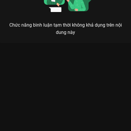
Chức năng bình luận tạm thời không khả dụng trên nội
dung này
Xem Tập 17 Trường Phong Độ - 40 Tập của Trung Quốc có sự
tham gia của . Thuộc thể loại: Phim bộ