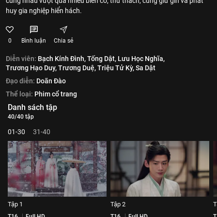
cùng nhau vượt qua nhiều biến cố, thử thách, cùng giữ gìn và phát
huy gia nghiệp hiển hách.
0
Bình luận
Chia sẻ
Diễn viên:
Bạch Kính Đình,
Tống Dật,
Lưu Học Nghĩa,
Trương Hạo Duy,
Trương Duệ,
Triệu Tử Kỳ,
Sa Dật
Đạo diễn:
Doãn Đào
Thể loại:
Phim cổ trang
Danh sách tập
40/40 tập
01-30
31-40
Tập 1
Tập 2
T
T16
Full HD
T16
Full HD
T