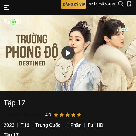
Nhập mã VieON
ĐĂNG KÝ VIP
Tập 17
2.525.691
lượt xem
4.9
2023
T16
Trung Quốc
1 Phần
Full HD
Tập 17