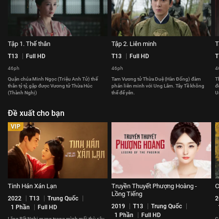
Tập 1. Thế thân
Tập 2. Liên minh
T
T13
Full HD
T13
Full HD
T
46ph
46ph
4
Quận chúa Minh Ngọc (Triệu Anh Tử) thế
Tam Vương tử Thừa Duệ (Hàn Đống) đàm
T
thân tỷ tỷ, gặp được Vương tử Thừa Húc
phán liên minh với Ung Lâm. Tây Tề không
đ
(Thành Nghị)
thể để yên.
U
Đề xuất cho bạn
VIP
Tinh Hán Xán Lạn
Truyền Thuyết Phượng Hoàng -
C
Lồng Tiếng
2022
T13
Trung Quốc
2
2019
T13
Trung Quốc
1 Phần
Full HD
1 Phần
Full HD
Lăng Bất Nghi mang trong mình mối thù sâu
C