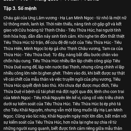
Tập 3. Số mệnh
Cháu gái của Ung Lâm vương - Hạ Lan Minh Ngọc - từ nhỏ là một nữ
tử thông minh, lanh lợi. Thời niên thiếu, nàng tình cờ gặp gỡ và kết
giao với Cửu hoàng tử Thịnh Châu - Tiêu Thừa Húc; hai người tính
tình hòa hợp, dần dần nảy sinh tình cảm. Khi nghe tin đồn thất thiệt
Tiêu Thừa Húc tử trận, để cứu đệ đệ ruột của Tiêu Thừa Húc - Tiêu
Thừa Hiên, Minh Ngọc bị ép gả cho Thịnh Châu vương, Tam ca của
Thừa Húc - Tiêu Thừa Duệ. Từ đây, nàng bắt đầu bước chân vào
chốn hậu cung. Tiêu Thừa Húc nhiều lần lập chiến công giúp Tiêu
Thừa Duệ xưng đế, lập nên nước Đại Thịnh, nhưng cũng chính vì lập
nhiều công lớn nên bị ghen ghét. Thêm vào đó, khi biết được sự thật
về cái chết của mẫu thân và việc truyền ngôi của phụ vương, Tiêu
Thừa Húc quyết định báo thù. Khi chưa đạt được mục đích, Tiêu
Thừa Duệ vì bệnh cũ tái phát mà đột ngột qua đời, lệnh cho con trai
của Minh Ngọc - Tiêu Khải Nguyên lên kế vị, củng cố việc triều chính
dưới sự kiểm soát của Tiêu Thừa Húc. Tiêu Thừa Húc bị ép phò tá
cho Tiêu Khải Nguyên, nhưng vẫn một lòng muốn lấy Hạ Lan Minh
Ngọc. Cũng vào lúc này, Khải Nguyên ngày một lớn dần, bất mãn với
sự kiểm soát của Tiêu Thừa Húc, hơn nữa lại nghe sự chia rẽ từ
những người xung quanh, biết được tình cảm riêng giữa mẫu thân