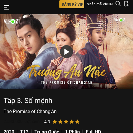
Nhập mã VieON
ĐĂNG KÝ VIP
Tập 3. Số mệnh
The Promise of Chang'An
2.533.000
lượt xem
4.9
2020
T13
Trung Quốc
1 Phần
Full HD