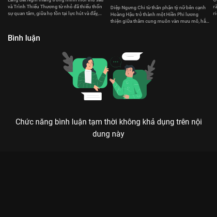
và Trình Thiếu Thương từ nhỏ đã thiếu thốn
r
Diệp Ngưng Chi từ thân phận tỳ nữ bên cạnh
sự quan tâm, giữa họ tồn tại lực hút và đẩy,
r
Hoàng Hậu trở thành một Hiền Phi lương
ràng buộc lẫn nhau.
thiện giữa thâm cung muôn vàn mưu mô, hắc
ám
Bình luận
Chức năng bình luận tạm thời không khả dụng trên nội
dung này
Xem Tập 3. Số mệnh Trường An Nặc - 56 Tập của Trung Quốc
có sự tham gia của . Thuộc thể loại: Phim bộ