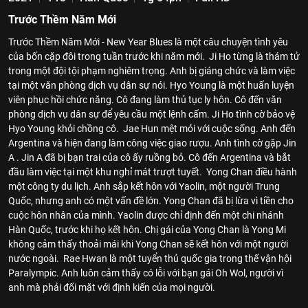
Trước Thềm Năm Mới
Trước Thềm Năm Mới - New Year Blues là một câu chuyện tình yêu
của bốn cặp đôi trong tuần trước khi năm mới. Ji Ho từng là thám tử
trong một đội tội phạm nghiêm trọng. Anh bị giáng chức và làm việc
tại một văn phòng dịch vụ dân sự nói. Hyo Young là một huấn luyện
viên phục hồi chức năng. Cô đang làm thủ tục ly hôn. Cô đến văn
phòng dịch vụ dân sự để yêu cầu một lệnh cấm. Ji Ho tình cờ bảo vệ
Hyo Young khỏi chồng cô. Jae Hun mệt mỏi với cuộc sống. Anh đến
Argentina và hiện đang làm công việc giao rượu. Anh tình cờ gặp Jin
A . Jin A đã bị bạn trai của cô ấy ruồng bỏ. Cô đến Argentina và bắt
đầu làm việc tại một khu nghỉ mát trượt tuyết. Yong Chan điều hành
một công ty du lịch. Anh sắp kết hôn với Yaolin, một người Trung
Quốc, nhưng anh có một vấn đề lớn. Yong Chan đã bị lừa vì tiền cho
cuộc hôn nhân của mình. Yaolin được chỉ định đến một chi nhánh
Hàn Quốc, trước khi họ kết hôn. Chị gái của Yong Chan là Yong Mi
không cảm thấy thoải mái khi Yong Chan sẽ kết hôn với một người
nước ngoài. Rae Hwan là một tuyển thủ quốc gia trong thế vận hội
Paralympic. Anh luôn cảm thấy có lỗi với bạn gái Oh Wol, người vì
anh mà phải đối mặt với định kiến ​​của mọi người.