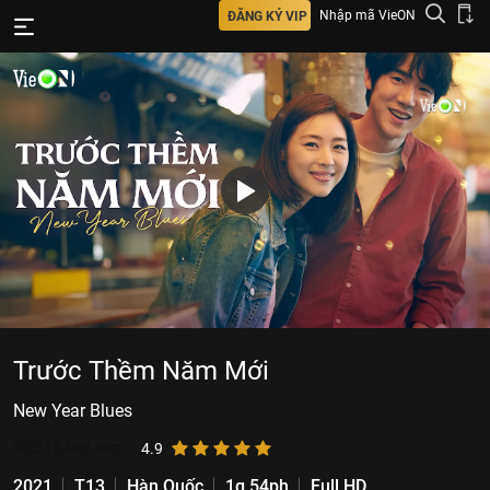
Nhập mã VieON
ĐĂNG KÝ VIP
Trước Thềm Năm Mới
New Year Blues
90.315
lượt xem
4.9
2021
T13
Hàn Quốc
1g 54ph
Full HD