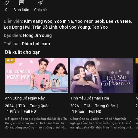
0
Bình luận
Chia sẻ
Diễn viên:
Kim Kang Woo,
Yoo In Na,
Yoo Yeon Seok,
Lee Yun Hee,
Lee Dong Hwi,
Trần Đô Linh,
Choi Soo Young,
Teo Yoo
Đạo diễn:
Hong Ji Young
Thể loại:
Phim tình cảm
Đề xuất cho bạn
VIP
Anh Cũng Có Ngày Này
Tình Yêu Có Pháo Hoa
M
2024
T13
Trung Quốc
2026
T13
Trung Quốc
2
1 Phần
Full HD
1 Phần
Full HD
Mối quan hệ oan gia giữa ông chủ lập dị Tiền
Công tử sa cơ Lý Diệc Phi và cô nàng thất
N
Hằng với cô nhân viên vô tri Thành Dao. Từ
nghiệp Tiền Phi tình cờ ở chung nhà. Từ chỗ
v
đối tác công sở, cùng nhau trưởng thành và
oan gia, cả hai dần thấu hiểu nhau, cùng phấn
s
gắn bó trọn đời.
đấu vì tương lai.
h