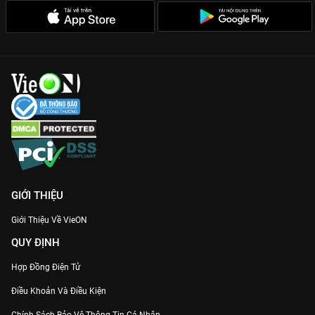
đến đại án Tấn Vương, twist chồng twist khiến khán giả phải
liên tục trổ tài thám tử.
Triều Tuyết Lục
không chỉ thỏa mãn phần nhìn với bối cảnh xa
hoa, trang phục chỉn chu mà còn chạm đến cảm xúc về lòng
trung trinh và sự thật. Đừng bỏ lỡ siêu phẩm này bản đẹp Full
HD, thuyết minh trọn bộ duy nhất tại
VieON
.
GIỚI THIỆU
Giới Thiệu Về VieON
QUY ĐỊNH
Hợp Đồng Điện Tử
Điều Khoản Và Điều Kiện