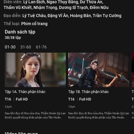
Diễn viên:
Lý Lan Địch,
Ngao Thụy Bằng,
Dư Thừa Ân,
Thẩm Vũ Khiết,
Nhậm Trọng,
Dương Sĩ Trạch,
Điềm Nữu
Đạo diễn:
Lý Tuệ Châu,
Đặng Vĩ Ân,
Hoàng Bân,
Trần Tự Cường
Thể loại:
Phim cổ trang
Danh sách tập
38/38 tập
01-30
31-60
61-76
Tập 1A. Thân phận khác
Tập 1B. Thân phận khác
T
T16
Full HD
T16
Full HD
T
24ph
18ph
2
Sau khi đọc di thư của cha, Thẩm Hoản (Lý Lan
Sau khi đọc di thư của cha, Thẩm Hoản (Lý Lan
Y
Địch) quyết dùng thân phận của Tần Hoản.
Địch) quyết dùng thân phận của Tần Hoản.
s