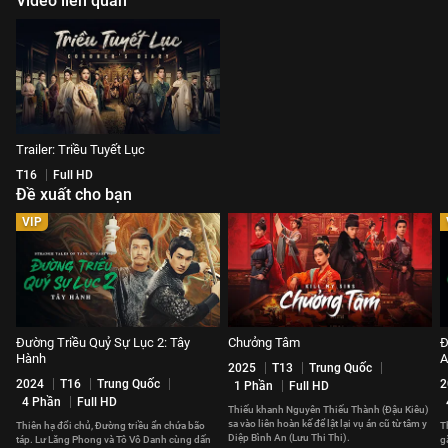
Video liên quan
Trailer: Triều Tuyết Lục
T16
Full HD
Đề xuất cho bạn
VIP
Đường Triều Quỷ Sự Lục 2: Tây
Chưởng Tâm
Đ
Hành
A
2025
T13
Trung Quốc
2024
T16
Trung Quốc
2
1 Phần
Full HD
4 Phần
Full HD
Thiếu khanh Nguyên Thiếu Thành (Đậu Kiêu)
sa vào liên hoàn kế để lật lại vụ án cũ từ tâm y
Thiên hạ đổi chủ, Đường triều ẩn chứa bão
T
Diệp Bình An (Lưu Thi Thi).
táp. Lư Lăng Phong và Tô Vô Danh cùng dấn
g