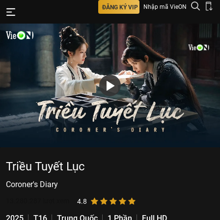
Nhập mã VieON
ĐĂNG KÝ VIP
Triều Tuyết Lục
Coroner's Diary
13.280.287
lượt xem
4.8
2025
T16
Trung Quốc
1 Phần
Full HD