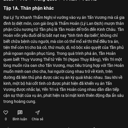
Tập 1A. Thân phận khác
Đại Lý Tự Khanh Thẩm Nghị vì vướng vào vụ án Tấn Vương mà cả gia
đình bị diệt môn, con gái ông là Thẩm Hoản (Lý Lan Địch) mượn thân
phận Cửu nương tử Tần phủ là Tần Hoản để trốn đến Kinh Châu. Tần
Hoản vốn yếu đuối dễ bị bắt nạt nay "tính tình đại biến", không chỉ
biết chữa bệnh cứu người, mà còn có thể mổ xẻ thi thể điều tra án,
tiện thể còn trị cho bà cô, thứ muội, dì, nô bộc xảo quyệt của Tần phủ
phải ngoan ngoãn phục tùng. Trong quá trình phá án, Tần Hoản
quen biết Thụy Vương Thế tử Yến Trì (Ngao Thụy Bằng), Yến Trì một
lòng muốn rửa oan cho Tấn Vương, mục tiêu trùng hợp với Tần Hoản
muốn minh oan cho cha, hai người cùng nhau trở về Kinh, trên
đường đã liên thủ phá được các vụ án kỳ quái khác nhau. Sau khi về
kinh, một bộ hài cốt tình cờ được phát hiện đã khiến vụ án Tấn
Vương được nhắc lại, Yến Trì và Tần Hoản cùng nhau dần dần tiếp
cận sự thật của vụ án, phát hiện ra bí mật kinh thiên động địa ẩn sâu
trong hoàng cung.
0
Bình luận
Chia sẻ