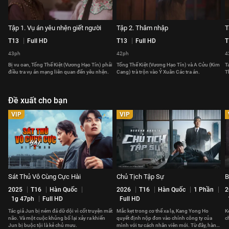
Tập 1. Vụ án yêu nhện giết người
Tập 2. Thâm nhập
T
T13
Full HD
T13
Full HD
T
43ph
42ph
4
Bị vu oan, Tống Thế Kiệt (Vương Hạo Tín) phải
Tống Thế Kiệt (Vương Hạo Tín) và A Cửu (Kim
T
điều tra vụ án mạng liên quan đến yêu nhện.
Cang) trà trộn vào Ỷ Xuân Các tra án.
T
Đề xuất cho bạn
VIP
VIP
Sát Thủ Vô Cùng Cực Hài
Chủ Tịch Tập Sự
B
2025
T16
Hàn Quốc
2026
T16
Hàn Quốc
1 Phần
2
1g 47ph
Full HD
Full HD
Tác giả Jun bị ném đá dữ dội vì cốt truyện mất
Mắc kẹt trong cơ thể xa lạ, Kang Yong Ho
K
não. Và một cuộc khủng bố lại xảy ra khiến
quyết định nộp đơn vào chính công ty của
c
Jun bị buộc tội là kẻ chủ mưu.
mình với tư cách nhân viên mới. Từ đây, hành