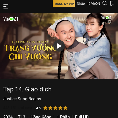
Nhập mã VieON
ĐĂNG KÝ VIP
Tập 14. Giao dịch
Justice Sung Begins
443.151
lượt xem
4.9
2024
T13
Hồng Kông
1 Phần
Full HD