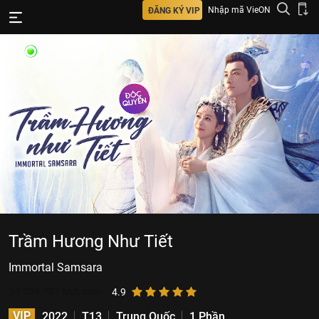
Nhập mã VieON
ĐĂNG KÝ VIP
Trầm Hương Như Tiết
Immortal Samsara
54.539.787
lượt xem
4.9
VIP
2022
T13
Trung Quốc
1 Phần