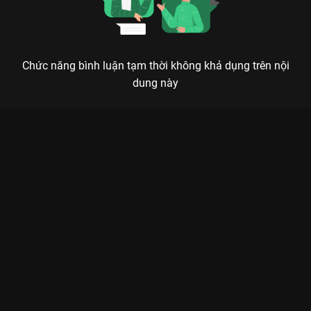
Chức năng bình luận tạm thời không khả dụng trên nội
dung này
TRẦM HƯƠNG NHƯ TIẾT: SIÊU PHẨM TIÊN HIỆP NGƯỢC TẬN
TÂM CAN CỦA DƯƠNG TỬ & THÀNH NGHỊ
Dù trải qua vạn kiếp luân hồi, mùi hương trầm năm ấy vẫn tỏa ngát, nhắc nhở về một
mối tình khắc cốt ghi tâm.
Nếu bạn là một mọt phim tiên hiệp chính hiệu, chắc chắn
không thể bỏ qua
Trầm Hương Như Tiết (Immortal Samsara)
trên nền tảng
VieON
. Đây không chỉ là một bộ phim cổ trang
thông thường, mà là một hành trình cảm xúc mãnh liệt, nơi tình
yêu được thử thách qua 3 kiếp nhân sinh đầy bi bi kịch nhưng
cũng cực kỳ lãng mạn giữa đóa sen thượng cổ Nhan Đạm
(
Dương Tử
) và Đế quân Ứng Uyên (
Thành Nghị
).
Sức hút của bộ phim đến từ sự kết hợp giữa hai chiến thần