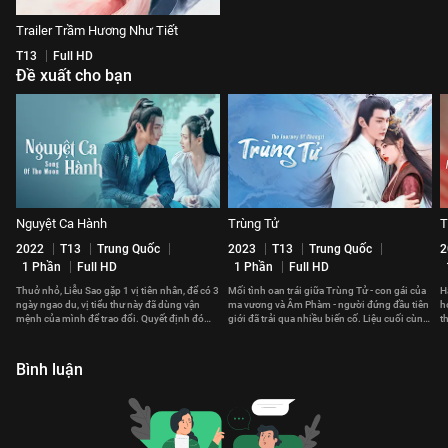
Trailer Trầm Hương Như Tiết
T13
Full HD
Đề xuất cho bạn
Nguyệt Ca Hành
Trùng Tử
T
2022
T13
Trung Quốc
2023
T13
Trung Quốc
2
1 Phần
Full HD
1 Phần
Full HD
Thuở nhỏ, Liễu Sao gặp 1 vị tiên nhân, để có 3
Mối tình oan trái giữa Trùng Tử - con gái của
H
ngày ngao du, vị tiểu thư này đã dùng vận
ma vương và Âm Phàm - người đứng đầu tiên
h
mệnh của mình để trao đổi. Quyết định đó
giới đã trải qua nhiều biến cố. Liệu cuối cùng,
t
thay đổi cuộc đời cô sau này.
họ có thể ở bên nhau?
l
Bình luận