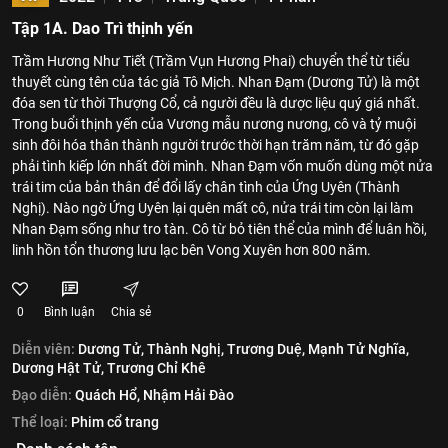
Tập 1A. Dao Trì thịnh yến
Trầm Hương Như Tiết (Trầm Vụn Hương Phai) chuyển thể từ tiểu
thuyết cùng tên của tác giả Tô Mịch. Nhan Đạm (Dương Tử) là một
đóa sen từ thời Thượng Cổ, cả người đều là dược liệu quý giá nhất.
Trong buổi thịnh yến của Vương mẫu nương nương, cô và tỷ muội
sinh đôi hóa thân thành người trước thời hạn trăm năm, từ đó gặp
phải tình kiếp lớn nhất đời mình. Nhan Đạm vốn muốn dùng một nửa
trái tim của bản thân để đổi lấy chân tình của Ứng Uyên (Thành
Nghị). Nào ngờ Ứng Uyên lại quên mất cô, nửa trái tim còn lại làm
Nhan Đạm sống như tro tàn. Cô từ bỏ tiên thể của mình để luân hồi,
linh hồn tổn thương lưu lạc bên Vong Xuyên hơn 800 năm.
0
Bình luận
Chia sẻ
Diễn viên:
Dương Tử,
Thành Nghị,
Trương Duệ,
Mạnh Tử Nghĩa,
Dương Hật Tử,
Trương Chỉ Khê
Đạo diễn:
Quách Hổ,
Nhậm Hải Đào
Thể loại:
Phim cổ trang