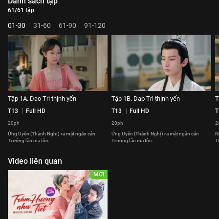
Danh sách tập
61/61 tập
01-30
31-60
61-90
91-120
Tập 1A. Dao Trì thịnh yến
Tập 1B. Dao Trì thịnh yến
T
T13
Full HD
T13
Full HD
T
20ph
20ph
2
Ứng Uyên (Thành Nghị) ra mặt ngăn cản
Ứng Uyên (Thành Nghị) ra mặt ngăn cản
N
Trưởng lão ma tộc.
Trưởng lão ma tộc.
T
Video liên quan
MỚI