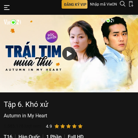
Nhập mã VieON
ĐĂNG KÝ VIP
Tập 6. Khó xử
Autumn in My Heart
1.585.178
lượt xem
4.9
T16
Hàn Quốc
1 Phần
Full HD