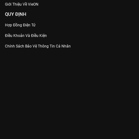
Giới Thiệu Về VieON
QUY ĐỊNH
Hợp Đồng Điện Tử
Điều Khoản Và Điều Kiện
Chính Sách Bảo Vệ Thông Tin Cá Nhân
Chính Sách Bảo Vệ Người Tiêu Dùng Dễ Bị Tổn Thương
Thỏa Thuận Sử Dụng Dịch Vụ Mạng Xã Hội
THÔNG TIN
Thông Báo
Trung Tâm Hỗ Trợ
Liên Hệ
Góp Ý