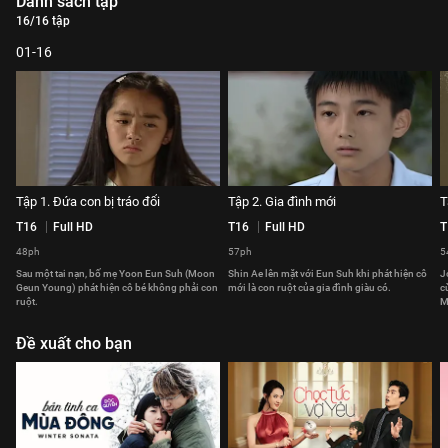
Danh sách tập
16/16 tập
01-16
Tập 1. Đứa con bị tráo đổi
Tập 2. Gia đình mới
T
T16
Full HD
T16
Full HD
T
48ph
57ph
5
Sau một tai nạn, bố mẹ Yoon Eun Suh (Moon
Shin Ae lên mặt với Eun Suh khi phát hiện cô
J
Geun Young) phát hiện cô bé không phải con
mới là con ruột của gia đình giàu có.
c
ruột.
M
Đề xuất cho bạn