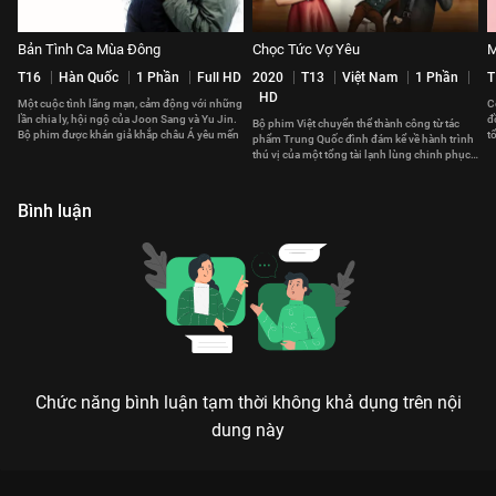
Bản Tình Ca Mùa Đông
Chọc Tức Vợ Yêu
M
T16
Hàn Quốc
1 Phần
Full HD
2020
T13
Việt Nam
1 Phần
T
HD
Một cuộc tình lãng mạn, cảm động với những
C
lần chia ly, hội ngộ của Joon Sang và Yu Jin.
đ
Bộ phim Việt chuyển thể thành công từ tác
Bộ phim được khán giả khắp châu Á yêu mến
t
phẩm Trung Quốc đình đám kể về hành trình
c
thú vị của một tổng tài lạnh lùng chinh phục
trái tim của một cô gái cá tính
Bình luận
Chức năng bình luận tạm thời không khả dụng trên nội
dung này
Xem Tập 6. Khó xử Trái Tim Mùa Thu - 16 Tập của Hàn Quốc