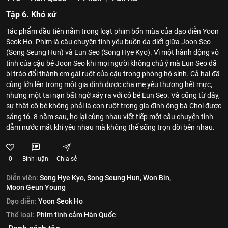
Tập 6. Khó xử
Tác phẩm đầu tiên nằm trong loạt phim bốn mùa của đạo diễn Yoon
Seok Ho. Phim là câu chuyện tình yêu buồn da diết giữa Joon Seo
(Song Seung Hun) và Eun Seo (Song Hye Kyo). Vì một hành động vô
tình của cậu bé Joon Seo khi mọi người không chú ý mà Eun Seo đã
bị tráo đổi thành em gái ruột của cậu trong phòng hộ sinh. Cả hai đã
cùng lớn lên trong một gia đình được cha mẹ yêu thương hết mực,
nhưng một tai nạn bất ngờ xảy ra với cô bé Eun Seo. Và cũng từ đây,
sự thật cô bé không phải là con ruột trong gia đình ông bà Choi được
sáng tỏ. 8 năm sau, họ lại cùng nhau viết tiếp một câu chuyện tình
đẫm nước mắt khi yêu nhau mà không thể sống trọn đời bên nhau.
0
Bình luận
Chia sẻ
Diễn viên:
Song Hye Kyo,
Song Seung Hun,
Won Bin,
Moon Geun Young
Đạo diễn:
Yoon Seok Ho
Thể loại:
Phim tình cảm Hàn Quốc