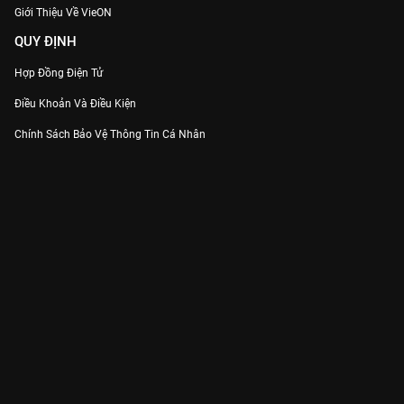
Giới Thiệu Về VieON
QUY ĐỊNH
Hợp Đồng Điện Tử
Điều Khoản Và Điều Kiện
Chính Sách Bảo Vệ Thông Tin Cá Nhân
Chính Sách Bảo Vệ Người Tiêu Dùng Dễ Bị Tổn Thương
Thỏa Thuận Sử Dụng Dịch Vụ Mạng Xã Hội
THÔNG TIN
Thông Báo
Trung Tâm Hỗ Trợ
Liên Hệ
Góp Ý