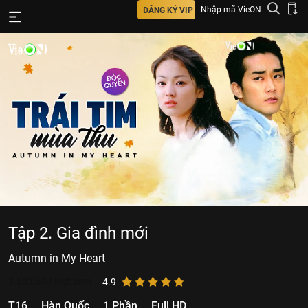
Nhập mã VieON
ĐĂNG KÝ VIP
Tập 2. Gia đình mới
Autumn in My Heart
1.583.644
lượt xem
4.9
T16
Hàn Quốc
1 Phần
Full HD