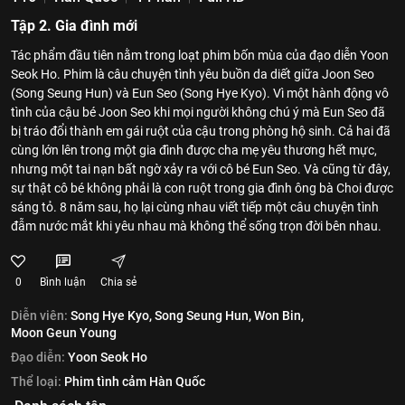
Tập 2. Gia đình mới
Tác phẩm đầu tiên nằm trong loạt phim bốn mùa của đạo diễn Yoon
Seok Ho. Phim là câu chuyện tình yêu buồn da diết giữa Joon Seo
(Song Seung Hun) và Eun Seo (Song Hye Kyo). Vì một hành động vô
tình của cậu bé Joon Seo khi mọi người không chú ý mà Eun Seo đã
bị tráo đổi thành em gái ruột của cậu trong phòng hộ sinh. Cả hai đã
cùng lớn lên trong một gia đình được cha mẹ yêu thương hết mực,
nhưng một tai nạn bất ngờ xảy ra với cô bé Eun Seo. Và cũng từ đây,
sự thật cô bé không phải là con ruột trong gia đình ông bà Choi được
sáng tỏ. 8 năm sau, họ lại cùng nhau viết tiếp một câu chuyện tình
đẫm nước mắt khi yêu nhau mà không thể sống trọn đời bên nhau.
0
Bình luận
Chia sẻ
Diễn viên:
Song Hye Kyo,
Song Seung Hun,
Won Bin,
Moon Geun Young
Đạo diễn:
Yoon Seok Ho
Thể loại:
Phim tình cảm Hàn Quốc