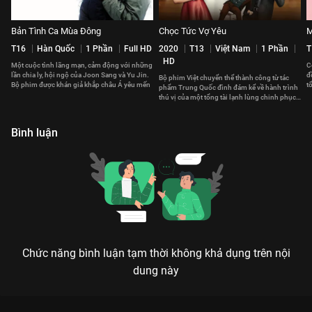
Bản Tình Ca Mùa Đông
Chọc Tức Vợ Yêu
M
T16
Hàn Quốc
1 Phần
Full HD
2020
T13
Việt Nam
1 Phần
T
HD
Một cuộc tình lãng mạn, cảm động với những
C
lần chia ly, hội ngộ của Joon Sang và Yu Jin.
đ
Bộ phim Việt chuyển thể thành công từ tác
Bộ phim được khán giả khắp châu Á yêu mến
t
phẩm Trung Quốc đình đám kể về hành trình
c
thú vị của một tổng tài lạnh lùng chinh phục
trái tim của một cô gái cá tính
Bình luận
Chức năng bình luận tạm thời không khả dụng trên nội
dung này
Xem Tập 2. Gia đình mới Trái Tim Mùa Thu - 16 Tập của Hàn