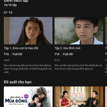
Danh sách tập
16/16 tập
01-16
Tập 1. Đứa con bị tráo đổi
Tập 2. Gia đình mới
T
T16
Full HD
T16
Full HD
T
48ph
57ph
5
Sau một tai nạn, bố mẹ Yoon Eun Suh (Moon
Shin Ae lên mặt với Eun Suh khi phát hiện cô
J
Geun Young) phát hiện cô bé không phải con
mới là con ruột của gia đình giàu có.
c
ruột.
M
Đề xuất cho bạn