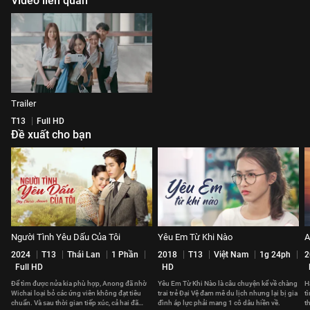
Video liên quan
Trailer
T13
Full HD
Đề xuất cho bạn
Người Tình Yêu Dấu Của Tôi
Yêu Em Từ Khi Nào
A
2024
T13
Thái Lan
1 Phần
2018
T13
Việt Nam
1g 24ph
2
Full HD
HD
Để tìm được nửa kia phù hợp, Anong đã nhờ
Yêu Em Từ Khi Nào là câu chuyện kể về chàng
H
Wichai loại bỏ các ứng viên không đạt tiêu
trai trẻ Đại Vệ đam mê du lịch nhưng lại bị gia
t
chuẩn. Và sau thời gian tiếp xúc, cả hai đã
đình áp lực phải mang 1 cô dâu hiền về.
t