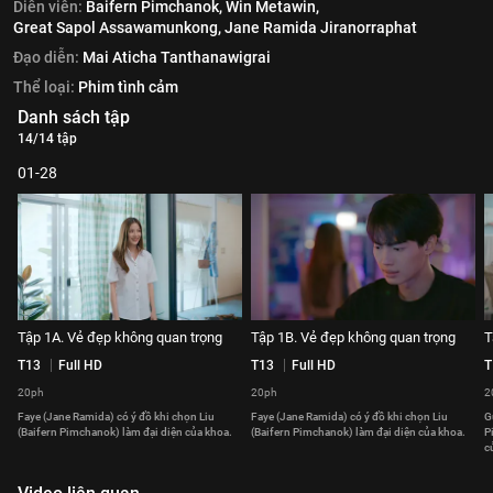
Diễn viên:
Baifern Pimchanok,
Win Metawin,
Great Sapol Assawamunkong,
Jane Ramida Jiranorraphat
Đạo diễn:
Mai Aticha Tanthanawigrai
Thể loại:
Phim tình cảm
Danh sách tập
14/14 tập
01-28
Tập 1A. Vẻ đẹp không quan trọng
Tập 1B. Vẻ đẹp không quan trọng
T
T13
Full HD
T13
Full HD
T
20ph
20ph
2
Faye (Jane Ramida) có ý đồ khi chọn Liu
Faye (Jane Ramida) có ý đồ khi chọn Liu
G
(Baifern Pimchanok) làm đại diện của khoa.
(Baifern Pimchanok) làm đại diện của khoa.
P
c