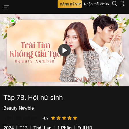
Nhập mã VieON
ĐĂNG KÝ VIP
Tập 7B. Hội nữ sinh
Beauty Newbie
4.041.935
lượt xem
4.9
2024
T13
Thái Lan
1 Phần
Full HD