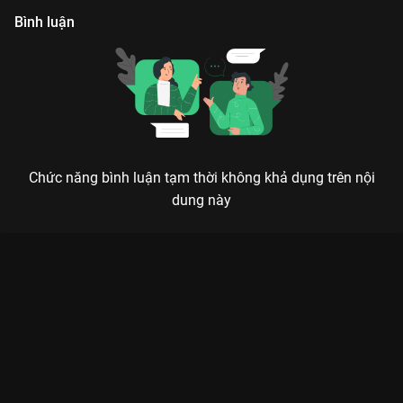
phải lòng đối phương.
x
Bình luận
Chức năng bình luận tạm thời không khả dụng trên nội
dung này
Xem Tập 7B. Hội nữ sinh Trái Tim Không Giả Tạo - 14 Tập của
Thái Lan có sự tham gia của . Thuộc thể loại: Phim bộ