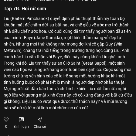
Tập 7B. Hội nữ sinh
Liu (Baifern Pimchanok) quyết định phẫu thuật thẩm mỹ toàn bộ
khuôn mặt để chấm dứt sự bắt nạt và chế giễu về ước mơ trở thành
nhà điều chế nước hoa. Cô cuối cùng đã tìm thấy người bạn đầu tiên
của mình - Faye (Jane Ramida), một thiên thần mang vẻ đẹp tự
nhiên. Nhưng mọi thứ không như mong đợi khi cô gặp Guy (Win
Metawin), chàng trai nổi tiếng trong trường từng học cùng Liu. Anh
cảnh báo Liu cẩn thận với Faye, điều này càng khiến Liu ghét anh.
Trong khi đó, Liu tìm thấy sự an ủi ở Saint (Great Sapol), một sinh
viên cao học và là người hàng xóm luôn bên cạnh cô. Cuộc sống mới
tưởng chừng yên bình của cô lại rẽ sang một hướng khác khi một
tình huống buộc cô phải tiết lộ mình là người đẹp nhờ phẫu thuật.
Mọi người bắt đầu bàn tán và chỉ trích, khiến Liu một lần nữa nghi
ngờ liệu với gương mặt xinh đẹp này, cô có xứng đáng với bất cứ điều
gì không. Liệu Liu có vượt qua được thử thách này? Và mùi hương
nào sẽ nở rộ từ mối tình mới chớm nở của cô?
0
Bình luận
Chia sẻ