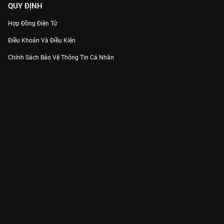
QUY ĐỊNH
Hợp Đồng Điện Tử
Điều Khoản Và Điều Kiện
Chính Sách Bảo Vệ Thông Tin Cá Nhân
Chính Sách Bảo Vệ Người Tiêu Dùng Dễ Bị Tổn Thương
Thỏa Thuận Sử Dụng Dịch Vụ Mạng Xã Hội
THÔNG TIN
Thông Báo
Trung Tâm Hỗ Trợ
Liên Hệ
Góp Ý
Công ty Cổ phần VieON - Địa chỉ: Tầng 5, 222 Pasteur, Phường Xuân Hòa,