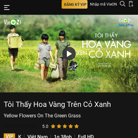
Nhập mã VieON
ĐĂNG KÝ VIP
Tôi Thấy Hoa Vàng Trên Cỏ Xanh
Yellow Flowers On The Green Grass
129.749
lượt xem
5.0
VIP
K
Việt Nam
1g 38ph
Full HD