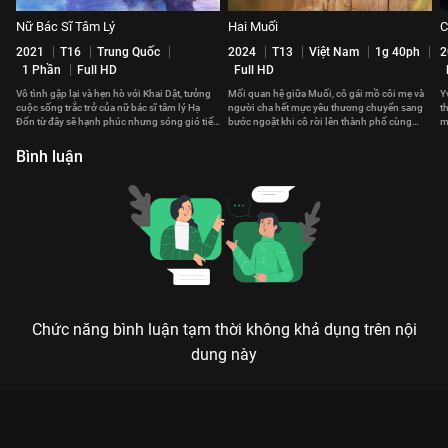
Nữ Bác Sĩ Tâm Lý
Hai Muối
C
2021
T16
Trung Quốc
2024
T13
Việt Nam
1g 40ph
2
1 Phần
Full HD
Full HD
Vô tình gặp lại và hẹn hò với Khai Dật, tưởng
Mối quan hệ giữa Muối, cô gái mồ côi mẹ và
Y
cuộc sống trắc trở của nữ bác sĩ tâm lý Hạ
người cha hết mực yêu thương chuyển sang
t
Đốn từ đây sẽ hạnh phúc nhưng sóng gió tiếp
bước ngoặt khi cô rời lên thành phố cùng
m
tục ập đến
giấc mơ đổi đời.
s
Bình luận
Chức năng bình luận tạm thời không khả dụng trên nội
dung này
Xem Tôi Thấy Hoa Vàng Trên Cỏ Xanh của Việt Nam có sự
tham gia của Trọng Khang, Thịnh Vinh, Lâm Thanh Mỹ. Thuộc