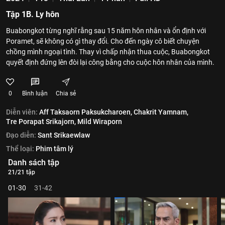
Tập 1B. Ly hôn
Buabongkot từng nghĩ rằng sau 15 năm hôn nhân và ổn định với
Poramet, sẽ không có gì thay đổi. Cho đến ngày cô biết chuyện
chồng mình ngoại tình. Thay vì chấp nhận thua cuộc, Buabongkot
quyết định đứng lên đòi lại công bằng cho cuộc hôn nhân của mình.
0
Bình luận
Chia sẻ
Diễn viên:
Aff Taksaorn Paksukcharoen,
Chakrit Yamnam,
Tre Porapat Srikajorn,
Mild Wiraporn
Đạo diễn:
Sant Srikaewlaw
Thể loại:
Phim tâm lý
Danh sách tập
21/21 tập
01-30
31-42