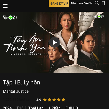
Nhập mã VieON
ĐĂNG KÝ VIP
Tập 1B. Ly hôn
Marital Justice
1.292.315
lượt xem
4.9
2024
T13
Thái Lan
1 Phần
Full HD