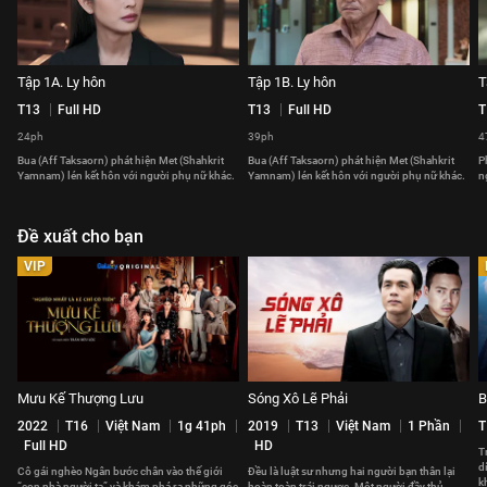
Tập 1A. Ly hôn
Tập 1B. Ly hôn
T
T13
Full HD
T13
Full HD
T
24ph
39ph
4
Bua (Aff Taksaorn) phát hiện Met (Shahkrit
Bua (Aff Taksaorn) phát hiện Met (Shahkrit
P
Yamnam) lén kết hôn với người phụ nữ khác.
Yamnam) lén kết hôn với người phụ nữ khác.
n
Đề xuất cho bạn
VIP
Mưu Kế Thượng Lưu
Sóng Xô Lẽ Phải
B
2022
T16
Việt Nam
1g 41ph
2019
T13
Việt Nam
1 Phần
T
Full HD
HD
T
d
Cô gái nghèo Ngân bước chân vào thế giới
Đều là luật sư nhưng hai người bạn thân lại
k
“con nhà người ta” và khám phá ra những góc
hoàn toàn trái ngược. Một người đầy thủ