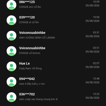
086***125
10:09
05/08/2026
CONGB ơiiii cố lên
039***120
10:06
05/08/2026
CONGB ơi cố lên
Voiconcuabinhbe
03:51
05/08/2026
ANH VƯƠNG BÌNH CỐ LENNN
Voiconcuabinhbe
03:51
05/08/2026
CONGB cố lennnn
Hue Le
02:07
05/08/2026
Cody Nam Võ fiting
094***042
15:48
04/08/2026
vote ở đây kiểu j v mn
036***702
13:22
04/08/2026
nam cody vao thang chung ket di