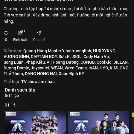
Chương trình tập hợp 24 nghệ sĩ nam, tới để bứt phá bản thân trong
lĩnh vực ca hát. Xây dựng hình ảnh mới, hướng tới một nghệ sĩ toàn
năng.
263
0
Bình luận
Chia sẻ
Diễn viên:
Quang Hùng MasterD,
buitruonglinh,
HURRYKNG,
VƯƠNG BÌNH,
CAPTAIN BOY,
Sơn.K,
JSOL,
Cody Nam Võ,
Song Luân,
Pháp Kiều,
Ali Hoàng Dương,
CONGB,
CoolKid,
DILLAN,
Dương Domic,
Jaysonlei,
WEAN,
Wren Evans,
IVAN,
HYO,
KIMLONG,
Thể Thiên,
DANG HONG HAI,
Xuân Định KY
Thể loại:
TV show âm nhạc
Danh sách tập
5/14 tập
01-15