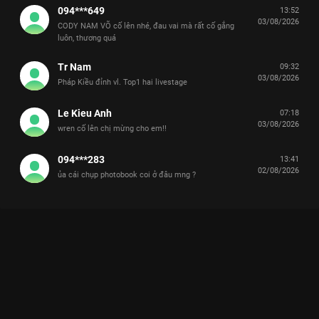
094***649
13:52
03/08/2026
CODY NAM VÕ cố lên nhé, đau vai mà rất cố gắng
luôn, thương quá
Tr Nam
09:32
03/08/2026
Pháp Kiều đỉnh vl. Top1 hai livestage
Le Kieu Anh
07:18
03/08/2026
wren cố lên chị mừng cho em!!
094***283
13:41
02/08/2026
ủa cái chụp photobook coi ở đâu mng ?
Xem Giới thiệu Anh Trai Xuân Định KY Tinh Hà Say Hi - 14 Tập
của Việt Nam có sự tham gia của . Thuộc thể loại: TV show