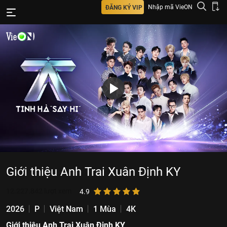
Nhập mã VieON
ĐĂNG KÝ VIP
Giới thiệu Anh Trai Xuân Định KY
12.227.842
lượt xem
4.9
2026
P
Việt Nam
1 Mùa
4K
Giới thiệu Anh Trai Xuân Định KY