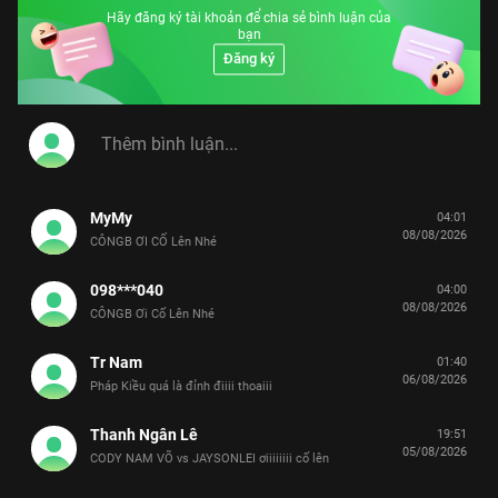
Hãy đăng ký tài khoản để chia sẻ bình luận của
bạn
Đăng ký
MyMy
04:01
08/08/2026
CÔNGB ƠI CỐ Lên Nhé
098***040
04:00
08/08/2026
CÔNGB Ơi Cố Lên Nhé
Tr Nam
01:40
06/08/2026
Pháp Kiều quá là đỉnh điiii thoaiii
Thanh Ngân Lê
19:51
05/08/2026
CODY NAM VÕ vs JAYSONLEI ơiiiiiiii cố lên