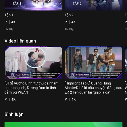
Tập 1
Tập 2
T
P
4K
P
4K
P
5h 18ph
4h 13ph
6
Video liên quan
[BTS] Vương Bình "tư thù cá nhân"
[Highlight Tập 6] Quang Hùng
[
buitruonglinh, Dương Domic tình
MasterD hé lộ câu chuyện đằng sau
W
cảm với WEAN
EP, 2 liên quân lại "giáp lá cà"
N
P
4K
P
4K
P
Bình luận