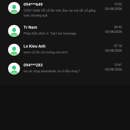
094***649
13:52
03/08/2026
CODY NAM VÕ cố lên nhé, đau vai mà rất cố gắng
luôn, thương quá
Tr Nam
09:32
03/08/2026
Pháp Kiều đỉnh vl. Top1 hai livestage
Le Kieu Anh
07:18
03/08/2026
wren cố lên chị mừng cho em!!
094***283
13:41
02/08/2026
ủa cái chụp photobook coi ở đâu mng ?
Xem Giới thiệu Anh Trai Wren Evans Tinh Hà Say Hi - 14 Tập
của Việt Nam có sự tham gia của . Thuộc thể loại: TV show