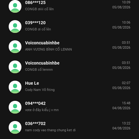
086***125
10:09
05/08/2026
CONGB ơiiii cố lên
039***120
10:06
05/08/2026
CONGB ơi cố lên
Voiconcuabinhbe
03:51
05/08/2026
ANH VƯƠNG BÌNH CỐ LENNN
Voiconcuabinhbe
03:51
05/08/2026
CONGB cố lennnn
Hue Le
02:07
05/08/2026
Cody Nam Võ fiting
094***042
15:48
04/08/2026
vote ở đây kiểu j v mn
036***702
13:22
04/08/2026
nam cody vao thang chung ket di