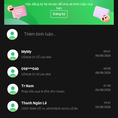
Hãy đăng ký tài khoản để chia sẻ bình luận của
bạn
Đăng ký
MyMy
04:01
08/08/2026
CÔNGB ƠI CỐ Lên Nhé
098***040
04:00
08/08/2026
CÔNGB Ơi Cố Lên Nhé
Tr Nam
01:40
06/08/2026
Pháp Kiều quá là đỉnh điiii thoaiii
Thanh Ngân Lê
19:51
05/08/2026
CODY NAM VÕ vs JAYSONLEI ơiiiiiiii cố lên