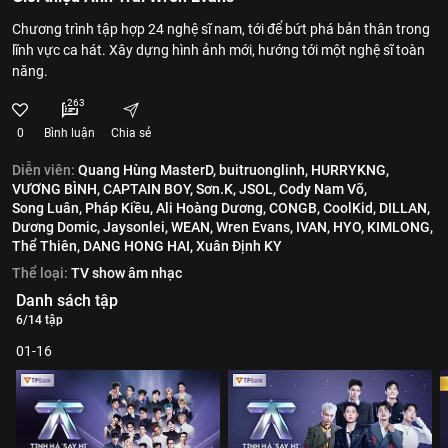
Chương trình tập hợp 24 nghệ sĩ nam, tới để bứt phá bản thân trong
lĩnh vực ca hát. Xây dựng hình ảnh mới, hướng tới một nghệ sĩ toàn
năng.
263
0
Bình luận
Chia sẻ
Diễn viên:
Quang Hùng MasterD,
buitruonglinh,
HURRYKNG,
VƯƠNG BÌNH,
CAPTAIN BOY,
Sơn.K,
JSOL,
Cody Nam Võ,
Song Luân,
Pháp Kiều,
Ali Hoàng Dương,
CONGB,
CoolKid,
DILLAN,
Dương Domic,
Jaysonlei,
WEAN,
Wren Evans,
IVAN,
HYO,
KIMLONG,
Thể Thiên,
DANG HONG HAI,
Xuân Định KY
Thể loại:
TV show âm nhạc
Danh sách tập
6/14 tập
01-16