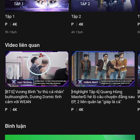
Tập 1
Tập 2
T
P
4K
P
4K
P
5h 18ph
4h 13ph
6
Video liên quan
[BTS] Vương Bình "tư thù cá nhân"
[Highlight Tập 6] Quang Hùng
[
buitruonglinh, Dương Domic tình
MasterD hé lộ câu chuyện đằng sau
W
cảm với WEAN
EP, 2 liên quân lại "giáp lá cà"
N
P
4K
P
4K
P
Bình luận