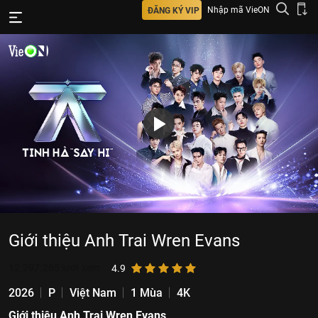
Nhập mã VieON
ĐĂNG KÝ VIP
Giới thiệu Anh Trai Wren Evans
12.297.285
lượt xem
4.9
2026
P
Việt Nam
1 Mùa
4K
Giới thiệu Anh Trai Wren Evans