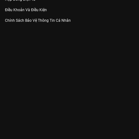
Điều Khoản Và Điều Kiện
Chính Sách Bảo Vệ Thông Tin Cá Nhân
Chính Sách Bảo Vệ Người Tiêu Dùng Dễ Bị Tổn Thương
Thỏa Thuận Sử Dụng Dịch Vụ Mạng Xã Hội
THÔNG TIN
Thông Báo
Trung Tâm Hỗ Trợ
Liên Hệ
Góp Ý
Công ty Cổ phần VieON - Địa chỉ: Tầng 5, 222 Pasteur, Phường Xuân Hòa,
Thành phố Hồ Chí Minh
Email:
support@vieon.vn
| Hotline:
1800.599.920
(miễn phí)
Giấy phép Cung cấp Dịch vụ Phát thanh, Truyền hình trả tiền số 247/GP-