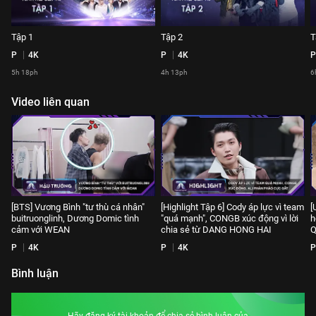
Tập 1
Tập 2
T
P
4K
P
4K
P
5h 18ph
4h 13ph
6
Video liên quan
[BTS] Vương Bình "tư thù cá nhân"
[Highlight Tập 6] Cody áp lực vì team
[
buitruonglinh, Dương Domic tình
"quá mạnh", CONGB xúc động vì lời
h
cảm với WEAN
chia sẻ từ DANG HONG HAI
Q
P
4K
P
4K
P
Bình luận