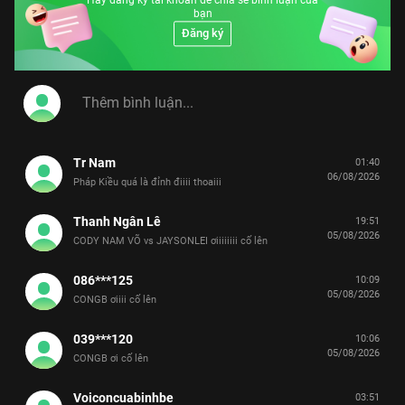
Hãy đăng ký tài khoản để chia sẻ bình luận của
bạn
Đăng ký
Tr Nam
01:40
06/08/2026
Pháp Kiều quá là đỉnh điiii thoaiii
Thanh Ngân Lê
19:51
05/08/2026
CODY NAM VÕ vs JAYSONLEI ơiiiiiiii cố lên
086***125
10:09
05/08/2026
CONGB ơiiii cố lên
039***120
10:06
05/08/2026
CONGB ơi cố lên
Voiconcuabinhbe
03:51