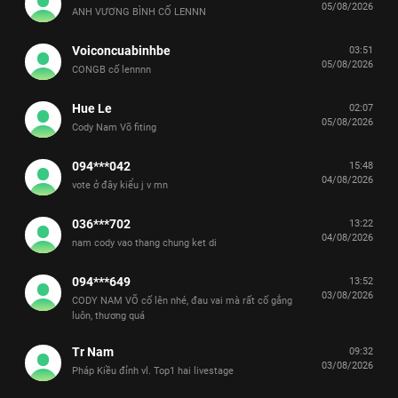
05/08/2026
ANH VƯƠNG BÌNH CỐ LENNN
Voiconcuabinhbe
03:51
05/08/2026
CONGB cố lennnn
Hue Le
02:07
05/08/2026
Cody Nam Võ fiting
094***042
15:48
04/08/2026
vote ở đây kiểu j v mn
036***702
13:22
04/08/2026
nam cody vao thang chung ket di
094***649
13:52
03/08/2026
CODY NAM VÕ cố lên nhé, đau vai mà rất cố gắng
luôn, thương quá
Tr Nam
09:32
03/08/2026
Pháp Kiều đỉnh vl. Top1 hai livestage