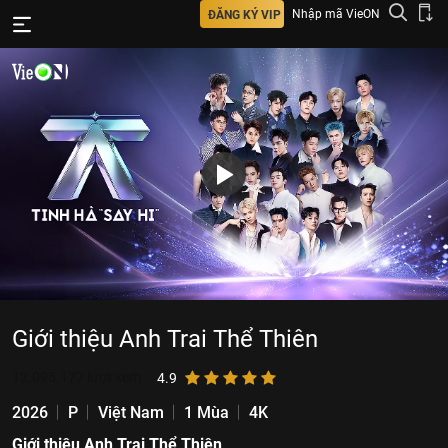
Nhập mã VieON
ĐĂNG KÝ VIP
Giới thiệu Anh Trai Thể Thiên
12.095.177
lượt xem
4.9
2026
P
Việt Nam
1 Mùa
4K
Giới thiệu Anh Trai Thể Thiên