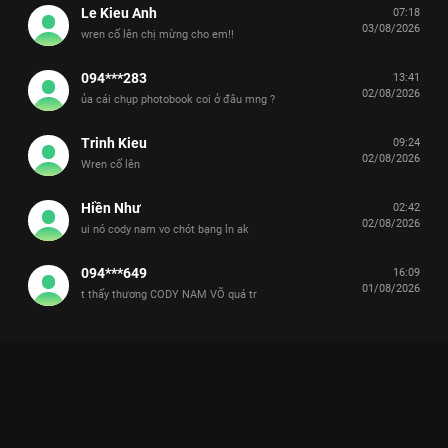
Le Kieu Anh
07:18
03/08/2026
wren cố lên chị mừng cho em!!
094***283
13:41
02/08/2026
ủa cái chụp photobook coi ở đâu mng ?
Trinh Kieu
09:24
02/08/2026
Wren cố lên
Hiền Như
02:42
02/08/2026
ui nó cody nam vo chót bạng ln ak
094***649
16:09
01/08/2026
t thấy thương CODY NAM VÕ quá tr
Xem Giới thiệu Anh Trai Thể Thiên Tinh Hà Say Hi - 14 Tập của
Việt Nam có sự tham gia của . Thuộc thể loại: TV show