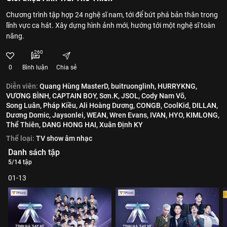
Chương trình tập hợp 24 nghệ sĩ nam, tới để bứt phá bản thân trong
lĩnh vực ca hát. Xây dựng hình ảnh mới, hướng tới một nghệ sĩ toàn
năng.
260
0
Bình luận
Chia sẻ
Diễn viên:
Quang Hùng MasterD,
buitruonglinh,
HURRYKNG,
VƯƠNG BÌNH,
CAPTAIN BOY,
Sơn.K,
JSOL,
Cody Nam Võ,
Song Luân,
Pháp Kiều,
Ali Hoàng Dương,
CONGB,
CoolKid,
DILLAN,
Dương Domic,
Jaysonlei,
WEAN,
Wren Evans,
IVAN,
HYO,
KIMLONG,
Thể Thiên,
DANG HONG HAI,
Xuân Định KY
Thể loại:
TV show âm nhạc
Danh sách tập
5/14 tập
01-13