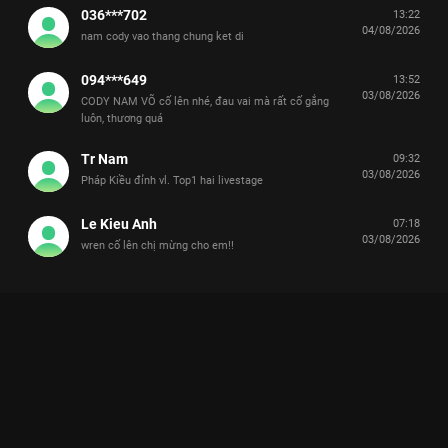
036***702
13:22
04/08/2026
nam cody vao thang chung ket di
094***649
13:52
03/08/2026
CODY NAM VÕ cố lên nhé, đau vai mà rất cố gắng
luôn, thương quá
Tr Nam
09:32
03/08/2026
Pháp Kiều đỉnh vl. Top1 hai livestage
Le Kieu Anh
07:18
03/08/2026
wren cố lên chị mừng cho em!!
Xem Giới thiệu Anh Trai Sơn.K Tinh Hà Say Hi - 14 Tập của Việt
Nam có sự tham gia của . Thuộc thể loại: TV show