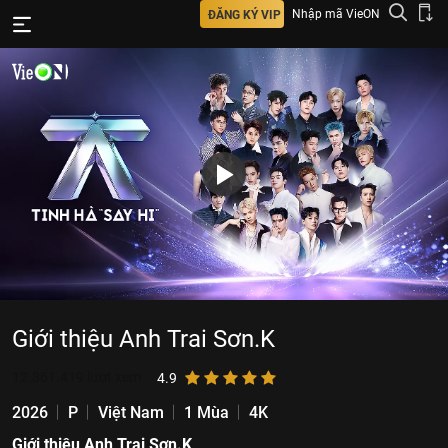
Nhập mã VieON
ĐĂNG KÝ VIP
Giới thiệu Anh Trai Sơn.K
12.361.419
lượt xem
4.9
2026
P
Việt Nam
1 Mùa
4K
Giới thiệu Anh Trai Sơn.K