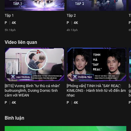
Tập 1
Tập 2
T
P
4K
P
4K
P
5h 18ph
4h 13ph
6
Video liên quan
[BTS] Vương Bình "tư thù cá nhân"
[Phỏng vấn] TINH HÀ "SAY REAL":
[
buitruonglinh, Dương Domic tình
KIMLONG - Hành trình từ võ đến âm
g
cảm với WEAN
nhạc
b
P
4K
P
4K
P
Bình luận