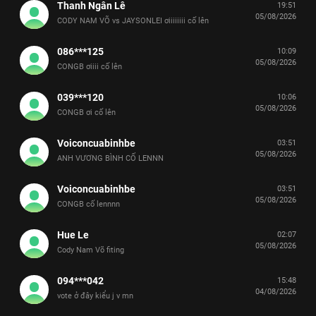
Thanh Ngân Lê
19:51
05/08/2026
CODY NAM VÕ vs JAYSONLEI ơiiiiiiii cố lên
086***125
10:09
05/08/2026
CONGB ơiiii cố lên
039***120
10:06
05/08/2026
CONGB ơi cố lên
Voiconcuabinhbe
03:51
05/08/2026
ANH VƯƠNG BÌNH CỐ LENNN
Voiconcuabinhbe
03:51
05/08/2026
CONGB cố lennnn
Hue Le
02:07
05/08/2026
Cody Nam Võ fiting
094***042
15:48
04/08/2026
vote ở đây kiểu j v mn