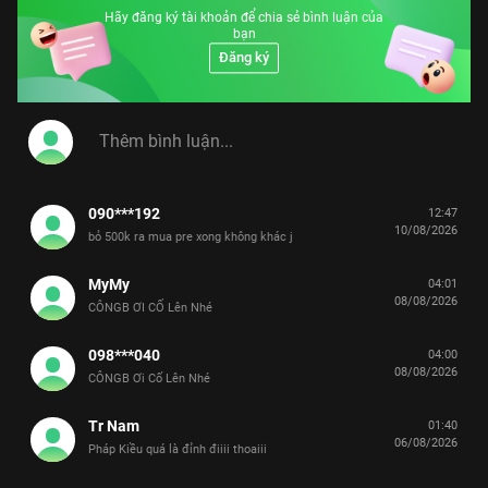
Hãy đăng ký tài khoản để chia sẻ bình luận của
bạn
Đăng ký
090***192
12:47
10/08/2026
bỏ 500k ra mua pre xong không khác j
MyMy
04:01
08/08/2026
CÔNGB ƠI CỐ Lên Nhé
098***040
04:00
08/08/2026
CÔNGB Ơi Cố Lên Nhé
Tr Nam
01:40
06/08/2026
Pháp Kiều quá là đỉnh điiii thoaiii