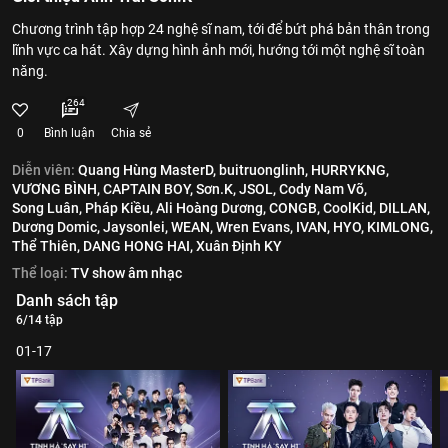
Chương trình tập hợp 24 nghệ sĩ nam, tới để bứt phá bản thân trong
lĩnh vực ca hát. Xây dựng hình ảnh mới, hướng tới một nghệ sĩ toàn
năng.
264
0
Bình luận
Chia sẻ
Diễn viên:
Quang Hùng MasterD,
buitruonglinh,
HURRYKNG,
VƯƠNG BÌNH,
CAPTAIN BOY,
Sơn.K,
JSOL,
Cody Nam Võ,
Song Luân,
Pháp Kiều,
Ali Hoàng Dương,
CONGB,
CoolKid,
DILLAN,
Dương Domic,
Jaysonlei,
WEAN,
Wren Evans,
IVAN,
HYO,
KIMLONG,
Thể Thiên,
DANG HONG HAI,
Xuân Định KY
Thể loại:
TV show âm nhạc
Danh sách tập
6/14 tập
01-17