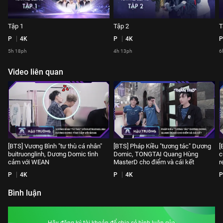
Tập 1
Tập 2
T
P
4K
P
4K
P
5h 18ph
4h 13ph
6
Video liên quan
[BTS] Vương Bình "tư thù cá nhân"
[BTS] Pháp Kiều "tương tác" Dương
[
buitruonglinh, Dương Domic tình
Domic, TONGTAI Quang Hùng
c
cảm với WEAN
MasterD cho điểm và cái kết
r
P
4K
P
4K
P
Bình luận