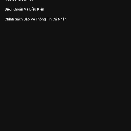
Điều Khoản Và Điều Kiện
Chính Sách Bảo Vệ Thông Tin Cá Nhân
Chính Sách Bảo Vệ Người Tiêu Dùng Dễ Bị Tổn Thương
Thỏa Thuận Sử Dụng Dịch Vụ Mạng Xã Hội
THÔNG TIN
Thông Báo
Trung Tâm Hỗ Trợ
Liên Hệ
Góp Ý
Công ty Cổ phần VieON - Địa chỉ: Tầng 5, 222 Pasteur, Phường Xuân Hòa,
Thành phố Hồ Chí Minh
Email:
support@vieon.vn
| Hotline:
1800.599.920
(miễn phí)
Giấy phép Cung cấp Dịch vụ Phát thanh, Truyền hình trả tiền số 247/GP-