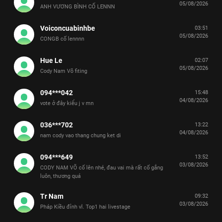
05/08/2026
ANH VƯƠNG BÌNH CỐ LENNN
Voiconcuabinhbe
03:51
05/08/2026
CONGB cố lennnn
Hue Le
02:07
05/08/2026
Cody Nam Võ fiting
094***042
15:48
04/08/2026
vote ở đây kiểu j v mn
036***702
13:22
04/08/2026
nam cody vao thang chung ket di
094***649
13:52
03/08/2026
CODY NAM VÕ cố lên nhé, đau vai mà rất cố gắng
luôn, thương quá
Tr Nam
09:32
03/08/2026
Pháp Kiều đỉnh vl. Top1 hai livestage