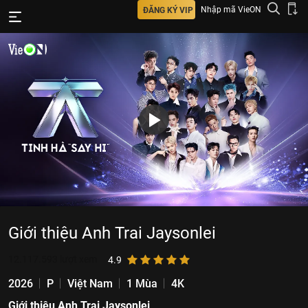
Nhập mã VieON
ĐĂNG KÝ VIP
Giới thiệu Anh Trai Jaysonlei
12.117.593
lượt xem
4.9
2026
P
Việt Nam
1 Mùa
4K
Giới thiệu Anh Trai Jaysonlei