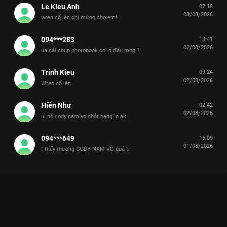
Le Kieu Anh
07:18
03/08/2026
wren cố lên chị mừng cho em!!
094***283
13:41
02/08/2026
ủa cái chụp photobook coi ở đâu mng ?
Trinh Kieu
09:24
02/08/2026
Wren cố lên
Hiền Như
02:42
02/08/2026
ui nó cody nam vo chót bạng ln ak
094***649
16:09
01/08/2026
t thấy thương CODY NAM VÕ quá tr
Xem Giới thiệu Anh Trai Jaysonlei Tinh Hà Say Hi - 14 Tập của
Việt Nam có sự tham gia của . Thuộc thể loại: TV show