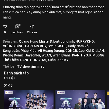
Chương trình tập hợp 24 nghệ sĩ nam, tới để bứt phá bản thân trong
lĩnh vực ca hát. Xây dựng hình ảnh mới, hướng tới một nghệ sĩ toàn
năng.
260
0
Bình luận
Chia sẻ
Diễn viên:
Quang Hùng MasterD,
buitruonglinh,
HURRYKNG,
VƯƠNG BÌNH,
CAPTAIN BOY,
Sơn.K,
JSOL,
Cody Nam Võ,
Song Luân,
Pháp Kiều,
Ali Hoàng Dương,
CONGB,
CoolKid,
DILLAN,
Dương Domic,
Jaysonlei,
WEAN,
Wren Evans,
IVAN,
HYO,
KIMLONG,
Thể Thiên,
DANG HONG HAI,
Xuân Định KY
Thể loại:
TV show âm nhạc
Danh sách tập
5/14 tập
01-13