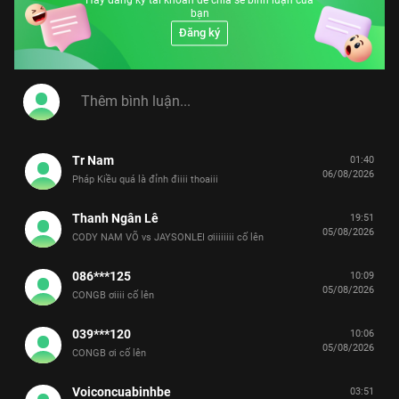
Hãy đăng ký tài khoản để chia sẻ bình luận của
bạn
Đăng ký
Tr Nam
01:40
06/08/2026
Pháp Kiều quá là đỉnh điiii thoaiii
Thanh Ngân Lê
19:51
05/08/2026
CODY NAM VÕ vs JAYSONLEI ơiiiiiiii cố lên
086***125
10:09
05/08/2026
CONGB ơiiii cố lên
039***120
10:06
05/08/2026
CONGB ơi cố lên
Voiconcuabinhbe
03:51