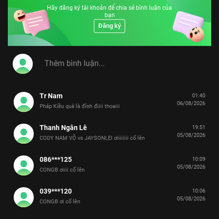
Hãy đăng ký tài khoản để chia sẻ bình luận của
bạn
Đăng ký
Tr Nam
01:40
06/08/2026
Pháp Kiều quá là đỉnh điiii thoaiii
Thanh Ngân Lê
19:51
05/08/2026
CODY NAM VÕ vs JAYSONLEI ơiiiiiiii cố lên
086***125
10:09
05/08/2026
CONGB ơiiii cố lên
039***120
10:06
05/08/2026
CONGB ơi cố lên