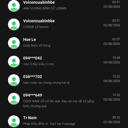
Voiconcuabinhbe
03:51
05/08/2026
ANH VƯƠNG BÌNH CỐ LENNN
Voiconcuabinhbe
03:51
05/08/2026
CONGB cố lennnn
Hue Le
02:07
05/08/2026
Cody Nam Võ fiting
094***042
15:48
04/08/2026
vote ở đây kiểu j v mn
036***702
13:22
04/08/2026
nam cody vao thang chung ket di
094***649
13:52
03/08/2026
CODY NAM VÕ cố lên nhé, đau vai mà rất cố gắng
luôn, thương quá
Tr Nam
09:32
03/08/2026
Pháp Kiều đỉnh vl. Top1 hai livestage