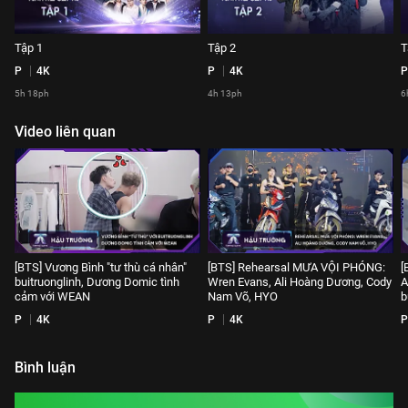
Tập 1
Tập 2
T
P
4K
P
4K
P
5h 18ph
4h 13ph
6
Video liên quan
[BTS] Vương Bình "tư thù cá nhân"
[BTS] Rehearsal MƯA VỘI PHÓNG:
[
buitruonglinh, Dương Domic tình
Wren Evans, Ali Hoàng Dương, Cody
A
cảm với WEAN
Nam Võ, HYO
b
P
4K
P
4K
P
Bình luận