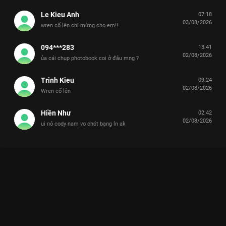
Le Kieu Anh
07:18
03/08/2026
wren cố lên chị mừng cho em!!
094***283
13:41
02/08/2026
ủa cái chụp photobook coi ở đâu mng ?
Trinh Kieu
09:24
02/08/2026
Wren cố lên
Hiền Như
02:42
02/08/2026
ui nó cody nam vo chót bạng ln ak
Xem Giới thiệu Anh Trai IVAN Tinh Hà Say Hi - 14 Tập của Việt
Nam có sự tham gia của . Thuộc thể loại: TV show