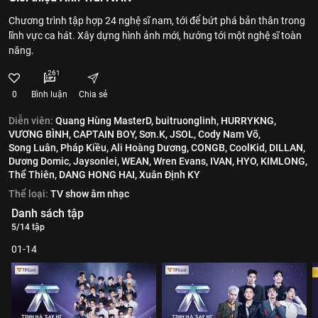
Chương trình tập hợp 24 nghệ sĩ nam, tới để bứt phá bản thân trong
lĩnh vực ca hát. Xây dựng hình ảnh mới, hướng tới một nghệ sĩ toàn
năng.
261
0
Bình luận
Chia sẻ
Diễn viên:
Quang Hùng MasterD,
buitruonglinh,
HURRYKNG,
VƯƠNG BÌNH,
CAPTAIN BOY,
Sơn.K,
JSOL,
Cody Nam Võ,
Song Luân,
Pháp Kiều,
Ali Hoàng Dương,
CONGB,
CoolKid,
DILLAN,
Dương Domic,
Jaysonlei,
WEAN,
Wren Evans,
IVAN,
HYO,
KIMLONG,
Thể Thiên,
DANG HONG HAI,
Xuân Định KY
Thể loại:
TV show âm nhạc
Danh sách tập
5/14 tập
01-14