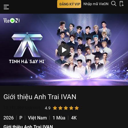
Nhập mã VieON
ĐĂNG KÝ VIP
Giới thiệu Anh Trai IVAN
12.181.899
lượt xem
4.9
2026
P
Việt Nam
1 Mùa
4K
Giới thiệu Anh Trai IVAN