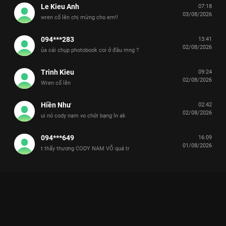
Le Kieu Anh
07:18
03/08/2026
wren cố lên chị mừng cho em!!
094***283
13:41
02/08/2026
ủa cái chụp photobook coi ở đâu mng ?
Trinh Kieu
09:24
02/08/2026
Wren cố lên
Hiền Như
02:42
02/08/2026
ui nó cody nam vo chót bạng ln ak
094***649
16:09
01/08/2026
t thấy thương CODY NAM VÕ quá tr
Xem Giới thiệu Anh Trai Dương Domic Tinh Hà Say Hi - 14 Tập
của Việt Nam có sự tham gia của . Thuộc thể loại: TV show