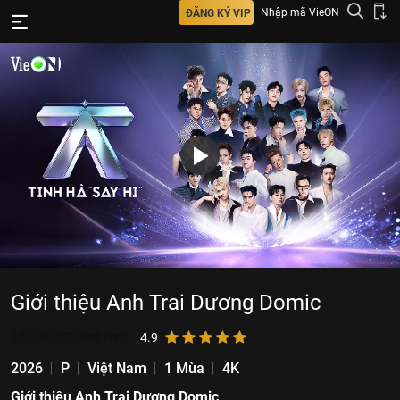
Nhập mã VieON
ĐĂNG KÝ VIP
Giới thiệu Anh Trai Dương Domic
12.108.723
lượt xem
4.9
2026
P
Việt Nam
1 Mùa
4K
Giới thiệu Anh Trai Dương Domic