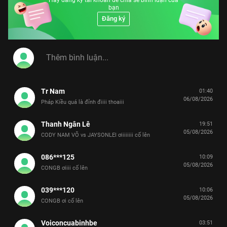
Hãy đăng ký tài khoản để chia sẻ bình luận của
bạn
Đăng ký
Tr Nam
01:40
06/08/2026
Pháp Kiều quá là đỉnh điiii thoaiii
Thanh Ngân Lê
19:51
05/08/2026
CODY NAM VÕ vs JAYSONLEI ơiiiiiiii cố lên
086***125
10:09
05/08/2026
CONGB ơiiii cố lên
039***120
10:06
05/08/2026
CONGB ơi cố lên
Voiconcuabinhbe
03:51