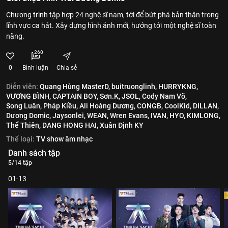
Chương trình tập hợp 24 nghệ sĩ nam, tới để bứt phá bản thân trong
lĩnh vực ca hát. Xây dựng hình ảnh mới, hướng tới một nghệ sĩ toàn
năng.
260
0
Bình luận
Chia sẻ
Diễn viên:
Quang Hùng MasterD,
buitruonglinh,
HURRYKNG,
VƯƠNG BÌNH,
CAPTAIN BOY,
Sơn.K,
JSOL,
Cody Nam Võ,
Song Luân,
Pháp Kiều,
Ali Hoàng Dương,
CONGB,
CoolKid,
DILLAN,
Dương Domic,
Jaysonlei,
WEAN,
Wren Evans,
IVAN,
HYO,
KIMLONG,
Thể Thiên,
DANG HONG HAI,
Xuân Định KY
Thể loại:
TV show âm nhạc
Danh sách tập
5/14 tập
01-13