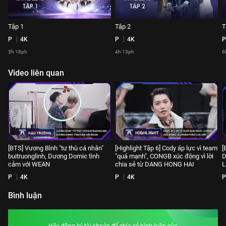
Tập 1
Tập 2
T
P
4K
P
4K
P
5h 18ph
4h 13ph
6
Video liên quan
[BTS] Vương Bình "tư thù cá nhân"
[Highlight Tập 6] Cody áp lực vì team
[
buitruonglinh, Dương Domic tình
"quá mạnh", CONGB xúc động vì lời
D
cảm với WEAN
chia sẻ từ DANG HONG HAI
L
P
4K
P
4K
P
Bình luận