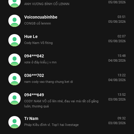
05/08/2026
ANH VƯƠNG BÌNH CỐ LENNN
Voiconcuabinhbe
03:51
05/08/2026
CONGB cố lennnn
Hue Le
02:07
05/08/2026
Cody Nam Võ fiting
094***042
15:48
04/08/2026
vote ở đây kiểu j v mn
036***702
13:22
04/08/2026
nam cody vao thang chung ket di
094***649
13:52
03/08/2026
CODY NAM VÕ cố lên nhé, đau vai mà rất cố gắng
luôn, thương quá
Tr Nam
09:32
03/08/2026
Pháp Kiều đỉnh vl. Top1 hai livestage