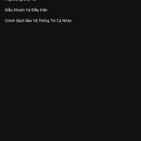
Điều Khoản Và Điều Kiện
Chính Sách Bảo Vệ Thông Tin Cá Nhân
Chính Sách Bảo Vệ Người Tiêu Dùng Dễ Bị Tổn Thương
Thỏa Thuận Sử Dụng Dịch Vụ Mạng Xã Hội
THÔNG TIN
Thông Báo
Trung Tâm Hỗ Trợ
Liên Hệ
Góp Ý
Công ty Cổ phần VieON - Địa chỉ: Tầng 5, 222 Pasteur, Phường Xuân Hòa,
Thành phố Hồ Chí Minh
Email:
support@vieon.vn
| Hotline:
1800.599.920
(miễn phí)
Giấy phép Cung cấp Dịch vụ Phát thanh, Truyền hình trả tiền số 247/GP-