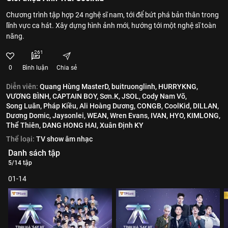
Chương trình tập hợp 24 nghệ sĩ nam, tới để bứt phá bản thân trong
lĩnh vực ca hát. Xây dựng hình ảnh mới, hướng tới một nghệ sĩ toàn
năng.
261
0
Bình luận
Chia sẻ
Diễn viên:
Quang Hùng MasterD,
buitruonglinh,
HURRYKNG,
VƯƠNG BÌNH,
CAPTAIN BOY,
Sơn.K,
JSOL,
Cody Nam Võ,
Song Luân,
Pháp Kiều,
Ali Hoàng Dương,
CONGB,
CoolKid,
DILLAN,
Dương Domic,
Jaysonlei,
WEAN,
Wren Evans,
IVAN,
HYO,
KIMLONG,
Thể Thiên,
DANG HONG HAI,
Xuân Định KY
Thể loại:
TV show âm nhạc
Danh sách tập
5/14 tập
01-14