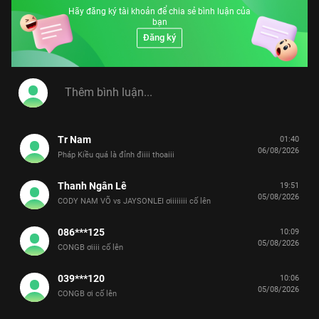
Hãy đăng ký tài khoản để chia sẻ bình luận của
bạn
Đăng ký
Tr Nam
01:40
06/08/2026
Pháp Kiều quá là đỉnh điiii thoaiii
Thanh Ngân Lê
19:51
05/08/2026
CODY NAM VÕ vs JAYSONLEI ơiiiiiiii cố lên
086***125
10:09
05/08/2026
CONGB ơiiii cố lên
039***120
10:06
05/08/2026
CONGB ơi cố lên