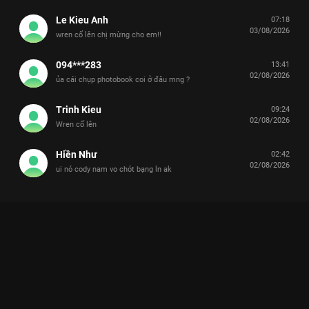
Le Kieu Anh
07:18
03/08/2026
wren cố lên chị mừng cho em!!
094***283
13:41
02/08/2026
ủa cái chụp photobook coi ở đâu mng ?
Trinh Kieu
09:24
02/08/2026
Wren cố lên
Hiền Như
02:42
02/08/2026
ui nó cody nam vo chót bạng ln ak
Xem Giới thiệu Anh Trai CoolKid Tinh Hà Say Hi - 14 Tập của
Việt Nam có sự tham gia của . Thuộc thể loại: TV show