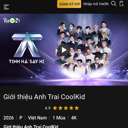
Nhập mã VieON
ĐĂNG KÝ VIP
Giới thiệu Anh Trai CoolKid
12.159.578
lượt xem
4.9
2026
P
Việt Nam
1 Mùa
4K
Giới thiệu Anh Trai CoolKid