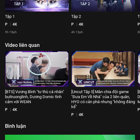
Tập 1
Tập 2
T
P
4K
P
4K
P
5h 18ph
4h 13ph
6
Video liên quan
[BTS] Vương Bình "tư thù cá nhân"
[Uncut Tập 5] Màn chia đội game
[
buitruonglinh, Dương Domic tình
"Đưa Em Về Nhà" của 2 liên quân,
D
cảm với WEAN
HYO có cản phá nhưng "không đáng
M
kể"
P
4K
P
P
4K
Bình luận