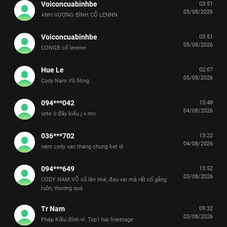
Voiconcuabinhbe
03:51
05/08/2026
ANH VƯƠNG BÌNH CỐ LENNN
Voiconcuabinhbe
03:51
05/08/2026
CONGB cố lennnn
Hue Le
02:07
05/08/2026
Cody Nam Võ fiting
094***042
15:48
04/08/2026
vote ở đây kiểu j v mn
036***702
13:22
04/08/2026
nam cody vao thang chung ket di
094***649
13:52
03/08/2026
CODY NAM VÕ cố lên nhé, đau vai mà rất cố gắng
luôn, thương quá
Tr Nam
09:32
03/08/2026
Pháp Kiều đỉnh vl. Top1 hai livestage