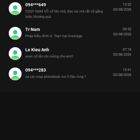
094***649
13:52
03/08/2026
CODY NAM VÕ cố lên nhé, đau vai mà rất cố gắng
luôn, thương quá
Tr Nam
09:32
03/08/2026
Pháp Kiều đỉnh vl. Top1 hai livestage
Le Kieu Anh
07:18
03/08/2026
wren cố lên chị mừng cho em!!
094***283
13:41
02/08/2026
ủa cái chụp photobook coi ở đâu mng ?
Xem Giới thiệu Anh Trai Ali Hoàng Dương Tinh Hà Say Hi - 14
Tập của Việt Nam có sự tham gia của . Thuộc thể loại: TV
show