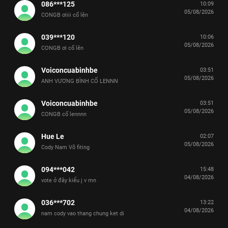
086***125
10:09
05/08/2026
CONGB ơiiii cố lên
039***120
10:06
05/08/2026
CONGB ơi cố lên
Voiconcuabinhbe
03:51
05/08/2026
ANH VƯƠNG BÌNH CỐ LENNN
Voiconcuabinhbe
03:51
05/08/2026
CONGB cố lennnn
Hue Le
02:07
05/08/2026
Cody Nam Võ fiting
094***042
15:48
04/08/2026
vote ở đây kiểu j v mn
036***702
13:22
04/08/2026
nam cody vao thang chung ket di