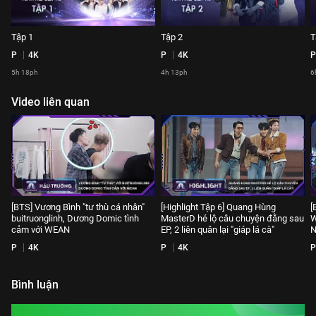
Tập 1
Tập 2
T
P
4K
P
4K
P
5h 18ph
4h 13ph
6
Video liên quan
[BTS] Vương Bình "tư thù cá nhân"
[Highlight Tập 6] Quang Hùng
[
buitruonglinh, Dương Domic tình
MasterD hé lộ câu chuyện đằng sau
W
cảm với WEAN
EP, 2 liên quân lại "giáp lá cà"
N
P
4K
P
4K
P
Bình luận