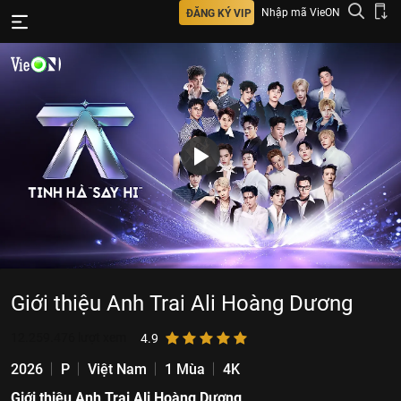
Nhập mã VieON
ĐĂNG KÝ VIP
Giới thiệu Anh Trai Ali Hoàng Dương
12.259.476
lượt xem
4.9
2026
P
Việt Nam
1 Mùa
4K
Giới thiệu Anh Trai Ali Hoàng Dương