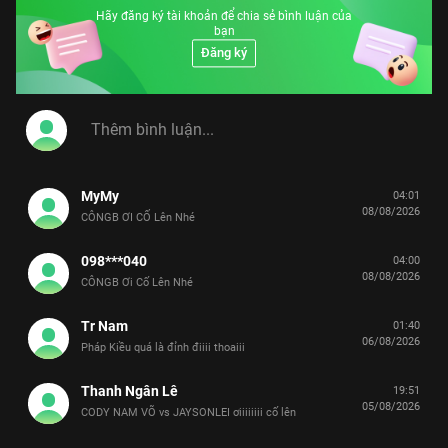
Hãy đăng ký tài khoản để chia sẻ bình luận của
bạn
Đăng ký
MyMy
04:01
08/08/2026
CÔNGB ƠI CỐ Lên Nhé
098***040
04:00
08/08/2026
CÔNGB Ơi Cố Lên Nhé
Tr Nam
01:40
06/08/2026
Pháp Kiều quá là đỉnh điiii thoaiii
Thanh Ngân Lê
19:51
05/08/2026
CODY NAM VÕ vs JAYSONLEI ơiiiiiiii cố lên