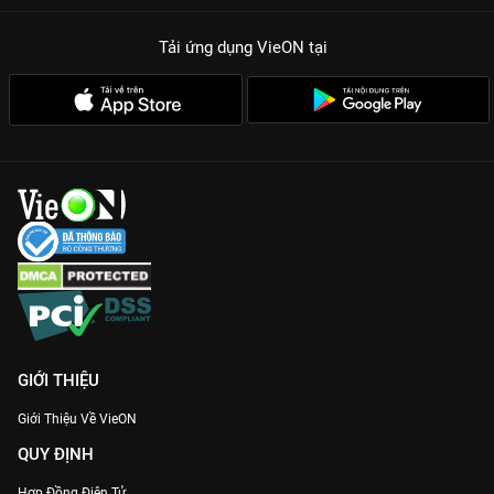
Tải ứng dụng VieON
tại
GIỚI THIỆU
Giới Thiệu Về VieON
QUY ĐỊNH
Hợp Đồng Điện Tử