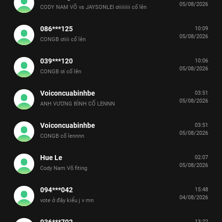
05/08/2026
CODY NAM VÕ vs JAYSONLEI ơiiiiiiii cố lên
086***125
10:09
05/08/2026
CONGB ơiiii cố lên
039***120
10:06
05/08/2026
CONGB ơi cố lên
Voiconcuabinhbe
03:51
05/08/2026
ANH VƯƠNG BÌNH CỐ LENNN
Voiconcuabinhbe
03:51
05/08/2026
CONGB cố lennnn
Hue Le
02:07
05/08/2026
Cody Nam Võ fiting
094***042
15:48
04/08/2026
vote ở đây kiểu j v mn
036***702
13:22