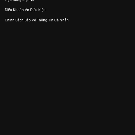
Điều Khoản Và Điều Kiện
Chính Sách Bảo Vệ Thông Tin Cá Nhân
Chính Sách Bảo Vệ Người Tiêu Dùng Dễ Bị Tổn Thương
Thỏa Thuận Sử Dụng Dịch Vụ Mạng Xã Hội
THÔNG TIN
Thông Báo
Trung Tâm Hỗ Trợ
Liên Hệ
Góp Ý
Công ty Cổ phần VieON - Địa chỉ: Tầng 5, 222 Pasteur, Phường Xuân Hòa,
Thành phố Hồ Chí Minh
Email:
support@vieon.vn
| Hotline:
1800.599.920
(miễn phí)
Giấy phép Cung cấp Dịch vụ Phát thanh, Truyền hình trả tiền số 247/GP-