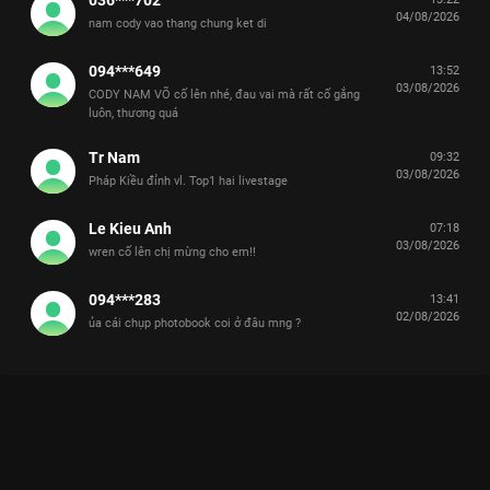
04/08/2026
nam cody vao thang chung ket di
094***649
13:52
03/08/2026
CODY NAM VÕ cố lên nhé, đau vai mà rất cố gắng
luôn, thương quá
Tr Nam
09:32
03/08/2026
Pháp Kiều đỉnh vl. Top1 hai livestage
Le Kieu Anh
07:18
03/08/2026
wren cố lên chị mừng cho em!!
094***283
13:41
02/08/2026
ủa cái chụp photobook coi ở đâu mng ?
Xem [BTS] TINH HÀ UNLOCKED: Vương Bình và những lần hiểu
chuyện đến đau lòng Tinh Hà Say Hi - 14 Tập của Việt Nam có
sự tham gia của . Thuộc thể loại: TV show