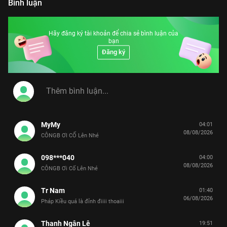
Bình luận
Hãy đăng ký tài khoản để chia sẻ bình luận của
bạn
Đăng ký
MyMy
04:01
08/08/2026
CÔNGB ƠI CỐ Lên Nhé
098***040
04:00
08/08/2026
CÔNGB Ơi Cố Lên Nhé
Tr Nam
01:40
06/08/2026
Pháp Kiều quá là đỉnh điiii thoaiii
Thanh Ngân Lê
19:51