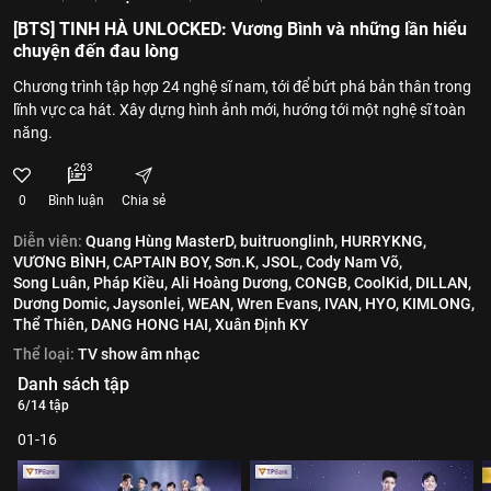
[BTS] TINH HÀ UNLOCKED: Vương Bình và những lần hiểu
chuyện đến đau lòng
Chương trình tập hợp 24 nghệ sĩ nam, tới để bứt phá bản thân trong
lĩnh vực ca hát. Xây dựng hình ảnh mới, hướng tới một nghệ sĩ toàn
năng.
263
0
Bình luận
Chia sẻ
Diễn viên:
Quang Hùng MasterD,
buitruonglinh,
HURRYKNG,
VƯƠNG BÌNH,
CAPTAIN BOY,
Sơn.K,
JSOL,
Cody Nam Võ,
Song Luân,
Pháp Kiều,
Ali Hoàng Dương,
CONGB,
CoolKid,
DILLAN,
Dương Domic,
Jaysonlei,
WEAN,
Wren Evans,
IVAN,
HYO,
KIMLONG,
Thể Thiên,
DANG HONG HAI,
Xuân Định KY
Thể loại:
TV show âm nhạc
Danh sách tập
6/14 tập
01-16