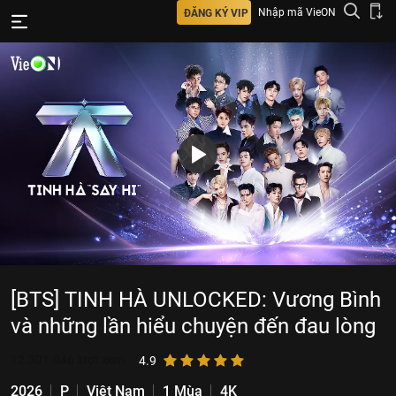
Nhập mã VieON
ĐĂNG KÝ VIP
[BTS] TINH HÀ UNLOCKED: Vương Bình
và những lần hiểu chuyện đến đau lòng
12.301.046
lượt xem
4.9
2026
P
Việt Nam
1 Mùa
4K