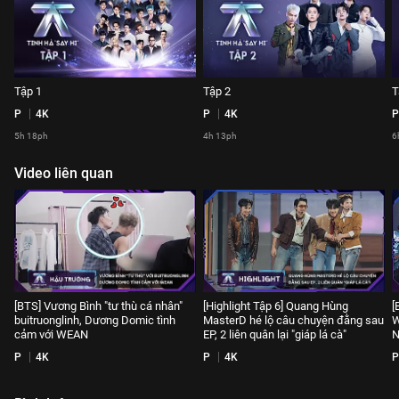
Tập 1
Tập 2
T
P
4K
P
4K
P
5h 18ph
4h 13ph
6
Video liên quan
[BTS] Vương Bình "tư thù cá nhân"
[Highlight Tập 6] Quang Hùng
[
buitruonglinh, Dương Domic tình
MasterD hé lộ câu chuyện đằng sau
W
cảm với WEAN
EP, 2 liên quân lại "giáp lá cà"
N
P
4K
P
4K
P