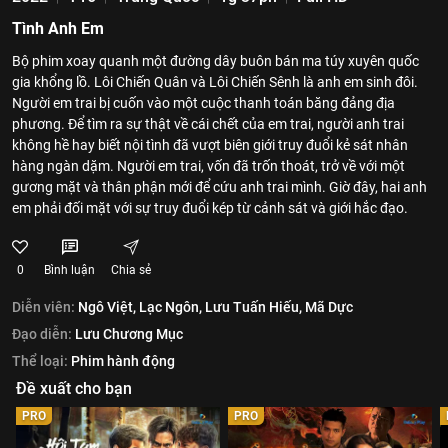
Tình Anh Em
Bộ phim xoay quanh một đường dây buôn bán ma túy xuyên quốc
gia khổng lồ. Lôi Chiến Quân và Lôi Chiến Sênh là anh em sinh đôi.
Người em trai bị cuốn vào một cuộc thanh toán băng đảng địa
phương. Để tìm ra sự thật về cái chết của em trai, người anh trai
không hề hay biết nội tình đã vượt biên giới truy đuổi kẻ sát nhân
hàng ngàn dặm. Người em trai, vốn đã trốn thoát, trở về với một
gương mặt và thân phận mới để cứu anh trai mình. Giờ đây, hai anh
em phải đối mặt với sự truy đuổi kép từ cảnh sát và giới hắc đạo.
0
Bình luận
Chia sẻ
Diễn viên:
Ngô Việt,
Lạc Ngôn,
Lưu Tuấn Hiếu,
Mã Dực
Đạo diễn:
Lưu Chương Mục
Thể loại:
Phim hành động
Đề xuất cho bạn
PRO
PRO