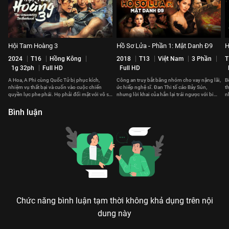
Hội Tam Hoàng 3
Hồ Sơ Lửa - Phần 1: Mật Danh Đ9
H
2024
T16
Hồng Kông
2018
T13
Việt Nam
3 Phần
T
1g 32ph
Full HD
Full HD
A Hoa, A Phi cùng Quốc Tử bị phục kích,
Công an truy bắt băng nhóm cho vay nặng lãi,
B
nhiệm vụ thất bại và cuốn vào cuộc chiến
ức hiếp nghệ sĩ. Đan Thi tố cáo Bảy Sún,
t
quyền lực phe phái. Họ phải đối mặt với vô số
nhưng lời khai của hắn lại trái ngược với bi
n
hiểm nguy và cám dỗ.
kịch cô kể.
t
Bình luận
Chức năng bình luận tạm thời không khả dụng trên nội
dung này