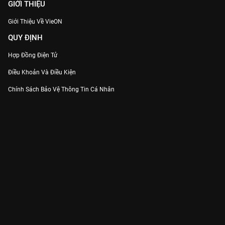
GIỚI THIỆU
Giới Thiệu Về VieON
QUY ĐỊNH
Hợp Đồng Điện Tử
Điều Khoản Và Điều Kiện
Chính Sách Bảo Vệ Thông Tin Cá Nhân
Chính Sách Bảo Vệ Người Tiêu Dùng Dễ Bị Tổn Thương
Thỏa Thuận Sử Dụng Dịch Vụ Mạng Xã Hội
THÔNG TIN
Thông Báo
Trung Tâm Hỗ Trợ
Liên Hệ
Góp Ý