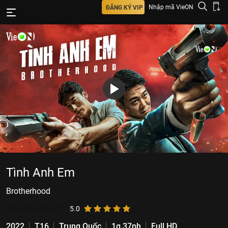
Nhập mã VieON
ĐĂNG KÝ VIP
Tình Anh Em
Brotherhood
110.455
lượt xem
5.0
2022
T16
Trung Quốc
1g 37ph
Full HD