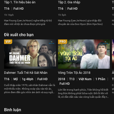
Tập 1. Tín hiệu báo án
Tập 2. Gia nhập
T
T16
Full HD
T16
Full HD
T
1h 16ph
1h 5ph
1
Hae Young (Lee Je Hoon) nghe tiếng từ bộ
Hae Young (Lee Je Hoon) gia nhập đội
H
đàm nói về tội ác chưa được phá giải
chuyên án của Soo Hyun (Kim Hye Soo)
n
Đề xuất cho bạn
VIP
PRO
Dahmer: Tuổi Trẻ Kẻ Sát Nhân
Vòng Tròn Tội Ác 2018
Â
T16
Mỹ
1g 48ph
Full HD
2018
T13
Việt Nam
1 Phần
T
Full HD
Cuối thập niên 1970, sát nhân Dahmer vẫn là
C
một thiếu niên. Không xoáy sâu vào tội ác,
g
Lớn lên trong hạnh phúc, Tiên không hề biết
phim đem đến góc nhìn ám ảnh và suy ngẫm
s
ông Đức không phải là ba ruột. Để rồi khi vỡ
về nguồn gốc của nó.
n
lẽ, cô dần dấn sâu vào vòng luẩn quẩn đầy tội
ác vì thù hận.
Bình luận