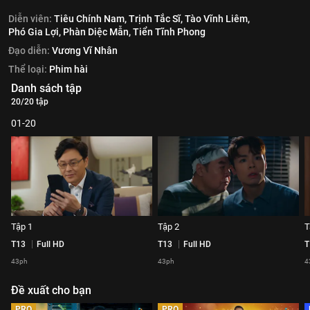
Diễn viên:
Tiêu Chính Nam,
Trịnh Tắc Sĩ,
Tào Vĩnh Liêm,
Phó Gia Lợi,
Phàn Diệc Mẫn,
Tiển Tĩnh Phong
Đạo diễn:
Vương Vĩ Nhân
Thể loại:
Phim hài
Danh sách tập
20/20 tập
01-20
Tập 1
Tập 2
T
T13
Full HD
T13
Full HD
T
43ph
43ph
4
Đề xuất cho bạn
PRO
PRO