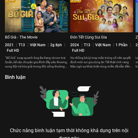
Bố Già - The Movie
Đón Tết Cùng Sui Gia
Z
2021
T13
Việt Nam
2g 8ph
2024
T13
Việt Nam
1 Phần
2
Full HD
Full HD
“Bố Già” xoay quanh ông Ba Sang và con trai
Vợ chồng bà Lý may mắn trúng số nên quyết
L
Quắn, kể câu chuyện gia đình đầy yêu thương,
định mời sui gia cùng ăn Tết thật rình rang.
z
xung đột và hòa giải trong đời sống thường
Nào ngờ sự khác biệt vùng miền đã dẫn đến
b
nhật.
nhiều mâu thuẫn.
h
Bình luận
Chức năng bình luận tạm thời không khả dụng trên nội