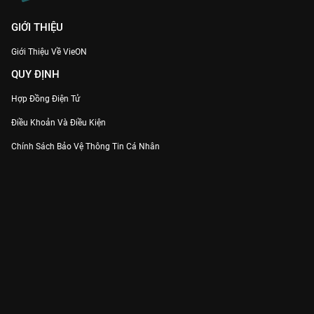
GIỚI THIỆU
Giới Thiệu Về VieON
QUY ĐỊNH
Hợp Đồng Điện Tử
Điều Khoản Và Điều Kiện
Chính Sách Bảo Vệ Thông Tin Cá Nhân
Chính Sách Bảo Vệ Người Tiêu Dùng Dễ Bị Tổn Thương
Thỏa Thuận Sử Dụng Dịch Vụ Mạng Xã Hội
THÔNG TIN
Thông Báo
Trung Tâm Hỗ Trợ
Liên Hệ
Góp Ý