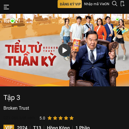
Nhập mã VieON
ĐĂNG KÝ VIP
Tập 3
Broken Trust
221.066
lượt xem
5.0
VIP
2024
T13
Hồng Kông
1 Phần