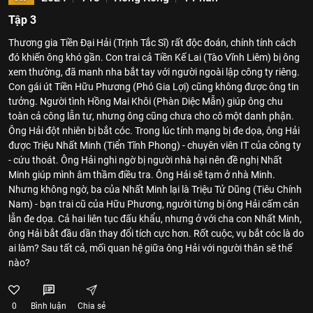
Tập 3
Thương gia Tiền Đại Hải (Trịnh Tắc Sĩ) rất độc đoán, chính tính cách
đó khiến ông khó gần. Con trai cả Tiền Kế Lai (Tào Vĩnh Liêm) bị ông
xem thường, đã manh nha bắt tay với người ngoài lập công ty riêng.
Con gái út Tiền Hữu Phương (Phó Gia Lợi) cũng không được ông tin
tưởng. Người tình Hồng Mai Khôi (Phàn Diệc Mẫn) giúp ông chu
toàn cả công lẫn tư, nhưng ông cũng chưa cho cô một danh phận.
Ông Hải đột nhiên bị bắt cóc. Trong lúc tính mạng bị đe dọa, ông Hải
được Triệu Nhất Minh (Tiển Tĩnh Phong) - chuyên viên IT của công ty
- cứu thoát. Ông Hải nghi ngờ bị người nhà hại nên đề nghị Nhất
Minh giúp mình âm thầm điều tra. Ông Hải sẽ tạm ở nhà Minh.
Nhưng không ngờ, ba của Nhất Minh lại là Triệu Tử Dũng (Tiêu Chính
Nam) - bạn trai cũ của Hữu Phương, người từng bị ông Hải cấm cản
lẫn đe dọa. Cả hai liên tục đấu khẩu, nhưng ở với cha con Nhất Minh,
ông Hải bắt đầu dần thay đổi tích cực hơn. Rốt cuộc, vụ bắt cóc là do
ai làm? Sau tất cả, mối quan hệ giữa ông Hải với người thân sẽ thế
nào?
0
Bình luận
Chia sẻ