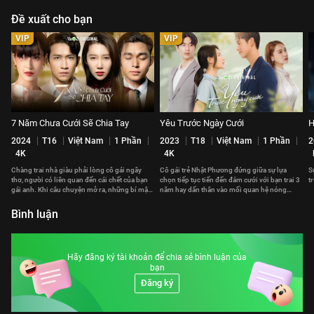
Đề xuất cho bạn
VIP
VIP
7 Năm Chưa Cưới Sẽ Chia Tay
Yêu Trước Ngày Cưới
H
2024
T16
Việt Nam
1 Phần
2023
T18
Việt Nam
1 Phần
2
4K
4K
Chàng trai nhà giàu phải lòng cô gái ngây
Cô gái trẻ Nhật Phương đứng giữa sự lựa
S
thơ, người có liên quan đến cái chết của bạn
chọn tiếp tục tiến đến đám cưới với bạn trai 3
t
gái anh. Khi câu chuyện mở ra, những bí mật
năm hay dấn thân vào mối quan hệ nóng
bắt đầu sáng tỏ.
bỏng với anh chàng hào hoa mới quen.
Bình luận
Hãy đăng ký tài khoản để chia sẻ bình luận của
bạn
Đăng ký