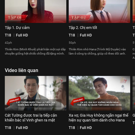
Tập 1. Dự cảm
Tập 2. Chị em tốt
T
T18
Full HD
T18
Full HD
T
42ph
50ph
5
Thiên Kim (Minh Khuê) phát hiện một sợi dây
Thiên Kim nhờ Hana (Trình Mỹ Duyên) vào
C
chuyền giống hệt chiếc chồng đã tặng mình.
làm ở công ty chồng, giúp cô theo dõi anh.
n
A
Video liên quan
Cát Tường được trai lạ tiếp cận
Xa vợ, Gia Huy không ngần ngại thể
G
khiến bác sĩ Vinh ghen ra mặt
hiện sự quan tâm dành cho Hana
T
T18
Full HD
T18
Full HD