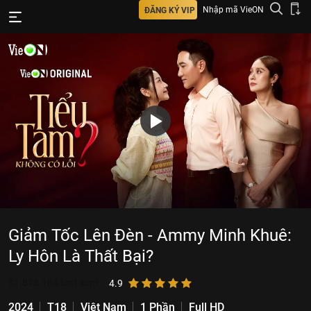
Nhập mã VieON
ĐĂNG KÝ VIP
Giảm Tốc Lên Đèn - Ammy Minh Khuê:
Ly Hôn Là Thất Bại?
31.813.184
lượt xem
4.9
2024
T18
Việt Nam
1 Phần
Full HD