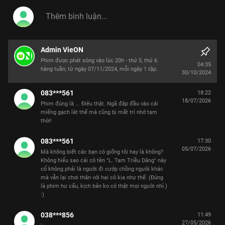
Admin VieON
Phim được phát sóng vào lúc 20h - thứ 5, thứ 6
04:35
30/10/2024
083***561
18:22
18/07/2026
Phim đúng là ... Điêu thật. Ngã đập đầu vào cái
miếng gạch lát thế mà cũng bị mất trí nhớ tạm
thời!
083***561
17:30
05/07/2026
Mà không biết các bạn có giống tôi hay là không?
Không hiểu sao cái cô tên "L. Tam Triều Dâng" này
cổ không phải là người đi cướp chồng người khác
mà vẫn lại chơi thân với hai cô kia như thế. (Đúng
là phim hư cấu, kịch bản ko có thật mọi người nhỉ.)
:)
038***856
11:49
27/05/2026