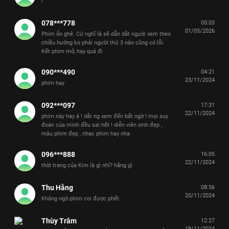
i
078***778
05:03
01/05/2026
Phim ổn ghê. Cứ nghĩ là sẽ dẫn dắt người xem theo
chiều hướng ko phải người thứ 3 nào cũng có lỗi.
Kết phim mở, hay quá đi
090***490
04:21
23/11/2024
phim hay
092***097
17:31
22/11/2024
phim này hay á ! dắt ng xem đến bất ngờ ! mọi suy
đoán của mình đều sai hết ! diễn viên xinh đẹp ,
màu phim đẹp , nhạc phim hay nha
096***888
16:05
22/11/2024
thời trang của Kim là gì nhỉ? hãng gì
Thu Hằng
08:56
20/11/2024
Không ngờ phim coi được phết.
Thùy Trâm
12:27
19/11/2024