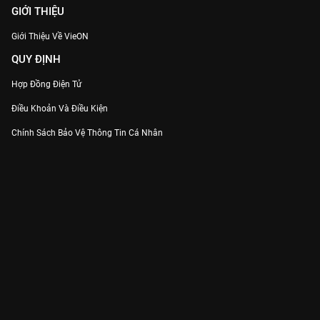
GIỚI THIỆU
Giới Thiệu Về VieON
QUY ĐỊNH
Hợp Đồng Điện Tử
Điều Khoản Và Điều Kiện
Chính Sách Bảo Vệ Thông Tin Cá Nhân
Chính Sách Bảo Vệ Người Tiêu Dùng Dễ Bị Tổn Thương
Thỏa Thuận Sử Dụng Dịch Vụ Mạng Xã Hội
THÔNG TIN
Thông Báo
Trung Tâm Hỗ Trợ
Liên Hệ
Góp Ý