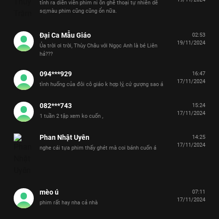
tính ra diễn viên phim ni ổn ghê thoại tự nhiên dễ
sợ,màu phim cũng cũng ổn nữa.
Đại Ca Mẫu Giáo
02:53
19/11/2024
Ủa trời ơi trời, Thùy Châu với Ngọc Anh là bé Liên
hả???
094***929
16:47
17/11/2024
tình huống của đôi cô giáo k hợp lý, cứ gượng sao á
082***743
15:24
17/11/2024
1 tuần 2 tập xem ko cuốn ,
Phan Nhật Uyên
14:25
17/11/2024
nghe cái tựa phim thấy ghét mà coi bánh cuốn á
mèo ú
07:11
17/11/2024
phim rất hay nha cả nhà