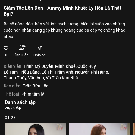
Giảm Tốc Lên Đèn - Ammy Minh Khuê: Ly Hôn Là Thất
Bại?
Ba cô nàng độc thân với tính cách lương thiện, bị cuốn vào những
cuộc hôn nhân đang gặp khủng hoảng của ba cặp vợ chồng khác
nhau.
104
0
Bình luận
Chia sẻ
Diễn viên:
Trình Mỹ Duyên,
Minh Khuê,
Quốc Huy,
Lê Tam Triều Dâng,
Lê Thị Trâm Anh,
Nguyễn Phi Hùng,
Thanh Thúy,
Văn Anh,
Vũ Trần Kim Nhã
Đạo diễn:
Trần Bửu Lộc
Thể loại:
Phim tâm lý
Danh sách tập
28/28 tập
01-28