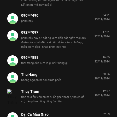
chiều hướng ko phải người thứ 3 nào cũng có lỗi.
Kết phim mở, hay quá đi
090***490
04:21
23/11/2024
phim hay
092***097
17:31
22/11/2024
phim này hay á ! dắt ng xem đến bất ngờ ! mọi suy
đoán của mình đều sai hết ! diễn viên xinh đẹp ,
màu phim đẹp , nhạc phim hay nha
096***888
16:05
22/11/2024
thời trang của Kim là gì nhỉ? hãng gì
Thu Hằng
08:56
20/11/2024
Không ngờ phim coi được phết.
Thùy Trâm
12:27
19/11/2024
tính ra diễn viên phim ni ổn ghê thoại tự nhiên dễ
sợ,màu phim cũng cũng ổn nữa.
Đại Ca Mẫu Giáo
02:53