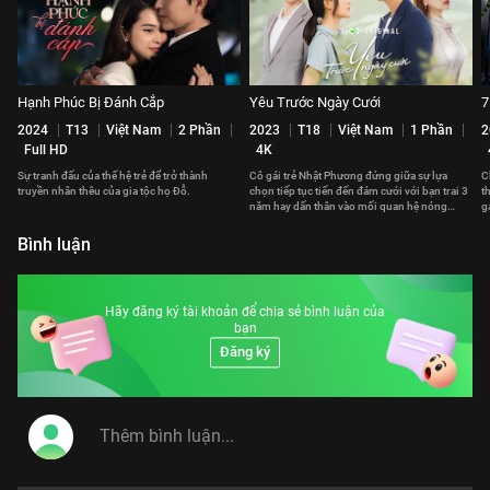
Hạnh Phúc Bị Đánh Cắp
Yêu Trước Ngày Cưới
7
2024
T13
Việt Nam
2 Phần
2023
T18
Việt Nam
1 Phần
2
Full HD
4K
Sự tranh đấu của thế hệ trẻ để trở thành
Cô gái trẻ Nhật Phương đứng giữa sự lựa
C
truyền nhân thêu của gia tộc họ Đỗ.
chọn tiếp tục tiến đến đám cưới với bạn trai 3
t
năm hay dấn thân vào mối quan hệ nóng
g
bỏng với anh chàng hào hoa mới quen.
b
Bình luận
Hãy đăng ký tài khoản để chia sẻ bình luận của
bạn
Đăng ký