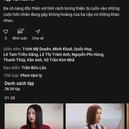
Ba cô nàng độc thân với tính cách lương thiện, bị cuốn vào những
cuộc hôn nhân đang gặp khủng hoảng của ba cặp vợ chồng khác
nhau.
104
0
Bình luận
Chia sẻ
Diễn viên:
Trình Mỹ Duyên,
Minh Khuê,
Quốc Huy,
Lê Tam Triều Dâng,
Lê Thị Trâm Anh,
Nguyễn Phi Hùng,
Thanh Thúy,
Văn Anh,
Vũ Trần Kim Nhã
Đạo diễn:
Trần Bửu Lộc
Thể loại:
Phim tâm lý
Danh sách tập
28/28 tập
01-28