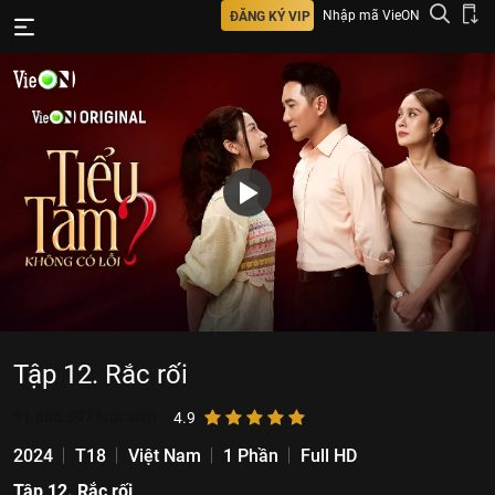
Nhập mã VieON
ĐĂNG KÝ VIP
Tập 12. Rắc rối
31.806.897
lượt xem
4.9
2024
T18
Việt Nam
1 Phần
Full HD
Tập 12. Rắc rối