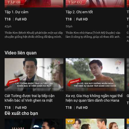
Tập 1. Dự cảm
Tập 2. Chị em tốt
T
T18
Full HD
T18
Full HD
T
42ph
50ph
5
Thiên Kim (Minh Khuê) phát hiện một sợi dây
Thiên Kim nhờ Hana (Trình Mỹ Duyên) vào
C
chuyền giống hệt chiếc chồng đã tặng mình.
làm ở công ty chồng, giúp cô theo dõi anh.
n
A
Video liên quan
Cát Tường được trai lạ tiếp cận
Xa vợ, Gia Huy không ngần ngại thể
G
khiến bác sĩ Vinh ghen ra mặt
hiện sự quan tâm dành cho Hana
T
T18
Full HD
T18
Full HD
Đề xuất cho bạn
VIP