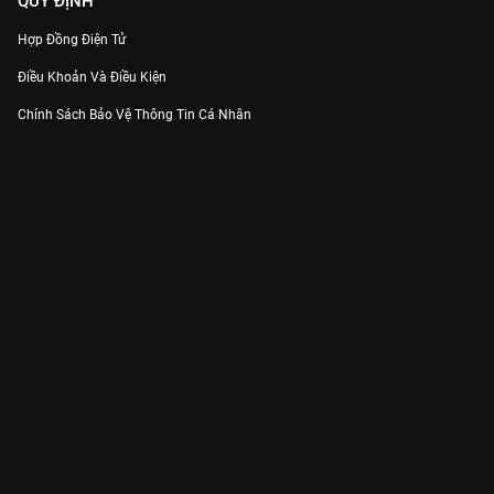
QUY ĐỊNH
Hợp Đồng Điện Tử
Điều Khoản Và Điều Kiện
Chính Sách Bảo Vệ Thông Tin Cá Nhân
Chính Sách Bảo Vệ Người Tiêu Dùng Dễ Bị Tổn Thương
Thỏa Thuận Sử Dụng Dịch Vụ Mạng Xã Hội
THÔNG TIN
Thông Báo
Trung Tâm Hỗ Trợ
Liên Hệ
Góp Ý
Công ty Cổ phần VieON - Địa chỉ: Tầng 5, 222 Pasteur, Phường Xuân Hòa,
Thành phố Hồ Chí Minh