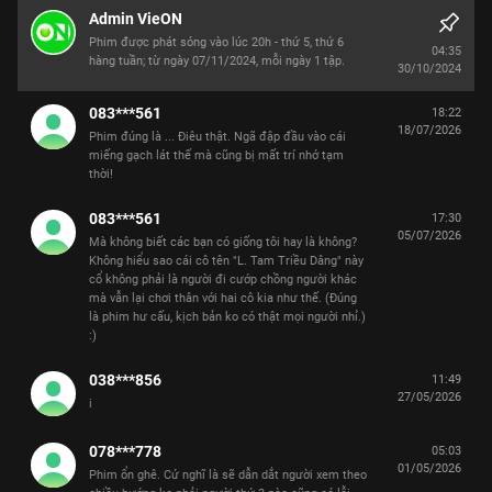
Admin VieON
Phim được phát sóng vào lúc 20h - thứ 5, thứ 6
04:35
30/10/2024
083***561
18:22
18/07/2026
Phim đúng là ... Điêu thật. Ngã đập đầu vào cái
miếng gạch lát thế mà cũng bị mất trí nhớ tạm
thời!
083***561
17:30
05/07/2026
Mà không biết các bạn có giống tôi hay là không?
Không hiểu sao cái cô tên "L. Tam Triều Dâng" này
cổ không phải là người đi cướp chồng người khác
mà vẫn lại chơi thân với hai cô kia như thế. (Đúng
là phim hư cấu, kịch bản ko có thật mọi người nhỉ.)
:)
038***856
11:49
27/05/2026
i
078***778
05:03
01/05/2026
Phim ổn ghê. Cứ nghĩ là sẽ dẫn dắt người xem theo