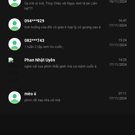
19/11/2024
Ủa trời ơi trời, Thùy Châu với Ngọc Anh là bé Liên
hả???
094***929
16:47
17/11/2024
tình huống của đôi cô giáo k hợp lý, cứ gượng sao á
082***743
15:24
17/11/2024
1 tuần 2 tập xem ko cuốn ,
Phan Nhật Uyên
14:25
17/11/2024
nghe cái tựa phim thấy ghét mà coi bánh cuốn á
mèo ú
07:11
17/11/2024
phim rất hay nha cả nhà
Xem Tập 12. Rắc rối Tiểu Tam Không Có Lỗi? - 28 Tập của Việt
Nam có sự tham gia của . Thuộc thể loại: Phim bộ