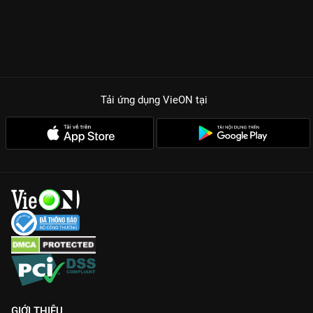
Tải ứng dụng VieON
tại
GIỚI THIỆU