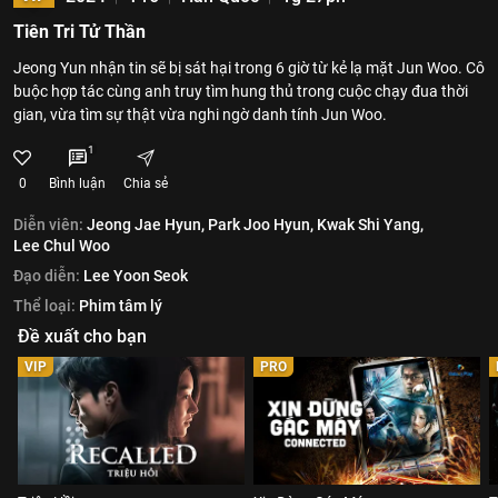
Tiên Tri Tử Thần
Jeong Yun nhận tin sẽ bị sát hại trong 6 giờ từ kẻ lạ mặt Jun Woo. Cô
buộc hợp tác cùng anh truy tìm hung thủ trong cuộc chạy đua thời
gian, vừa tìm sự thật vừa nghi ngờ danh tính Jun Woo.
1
0
Bình luận
Chia sẻ
Diễn viên:
Jeong Jae Hyun,
Park Joo Hyun,
Kwak Shi Yang,
Lee Chul Woo
Đạo diễn:
Lee Yoon Seok
Thể loại:
Phim tâm lý
Đề xuất cho bạn
VIP
PRO