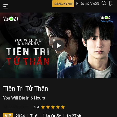
Nhập mã VieON
ĐĂNG KÝ VIP
Tiên Tri Tử Thần
You Will Die In 6 Hours
14.863
lượt xem
4.9
VIP
2024
T16
Hàn Quốc
1g 27ph