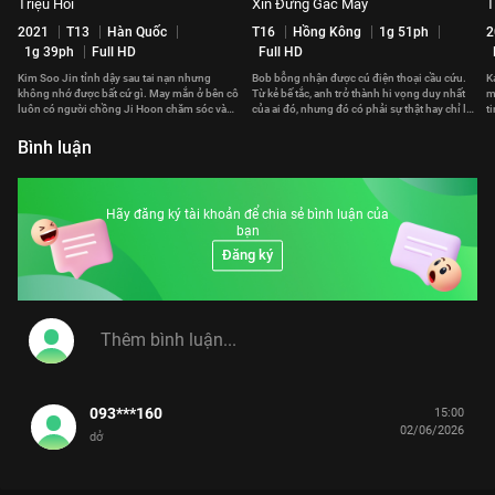
Triệu Hồi
Xin Đừng Gác Máy
T
2021
T13
Hàn Quốc
T16
Hồng Kông
1g 51ph
2
1g 39ph
Full HD
Full HD
Kim Soo Jin tỉnh dậy sau tai nạn nhưng
Bob bỗng nhận được cú điện thoại cầu cứu.
K
không nhớ được bất cứ gì. May mắn ở bên cô
Từ kẻ bế tắc, anh trở thành hi vọng duy nhất
m
luôn có người chồng Ji Hoon chăm sóc và
của ai đó, nhưng đó có phải sự thật hay chỉ là
t
giúp cô hồi phục trí nhớ.
trò đùa quái ác?
x
Bình luận
Hãy đăng ký tài khoản để chia sẻ bình luận của
bạn
Đăng ký
093***160
15:00
02/06/2026
dở