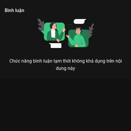
Bình luận
Chức năng bình luận tạm thời không khả dụng trên nội
dung này
THƯƠNG VỤ BẠC TỶ: KHI LỜI NÓI LÀ VŨ KHÍ SẮC BÉN HƠN CẢ
SÚNG ĐẠN
Trong một cuộc đàm phán, kẻ lên tiếng trước chưa chắc đã thắng, nhưng kẻ im lặng
đúng lúc chắc chắn sẽ nắm thế thượng phong.
Nếu bạn đã quá chán ngán với những bộ phim hành động chỉ
toàn cơ bắp và súng ống, thì
Thương Vụ Bạc Tỷ (The Art of
Negotiation)
chính là làn gió mới mà bạn phải cày ngay trên
VieON
. Bộ phim 12 tập của Hàn Quốc này không chỉ là một dự