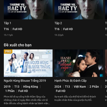
Tập 1
Tập 2
T
T16
Full HD
T16
Full HD
T
1h 11ph
1h 22ph
1
Đề xuất cho bạn
PRO
Người Hùng Blouse Trắng 2019
Hạnh Phúc Bị Đánh Cắp
H
2019
T13
Hồng Kông
2024
T13
Việt Nam
2 Phần
2
1 Phần
Full HD
Full HD
Phim kể về sự cống hiến thầm lặng của
Sự tranh đấu của thế hệ trẻ để trở thành
S
những y bác sĩ ngày đêm chiến đấu với tử
truyền nhân thêu của gia tộc họ Đỗ.
t
thần để cứu sống bệnh nhân tại bệnh viện
Vương Thành Bắc.