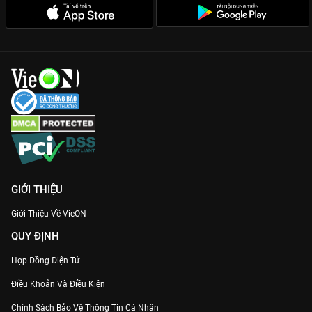
tống tiền được xây dựng vô cùng thực tế, khiến người xem như
đang trực tiếp có mặt tại hiện trường.
Nghệ thuật thao túng tâm lý:
Những bài học về đàm phán
trong phim cực kỳ đắt giá, có thể áp dụng ngay vào cuộc sống
thực tế của bạn.
Gia nhập hội mê phim cân não và thưởng thức
Thương Vụ Bạc
Tỷ
trọn bộ Full HD duy nhất trên
VieON
ngay hôm nay!
GIỚI THIỆU
Giới Thiệu Về VieON
QUY ĐỊNH
Hợp Đồng Điện Tử
Điều Khoản Và Điều Kiện
Chính Sách Bảo Vệ Thông Tin Cá Nhân