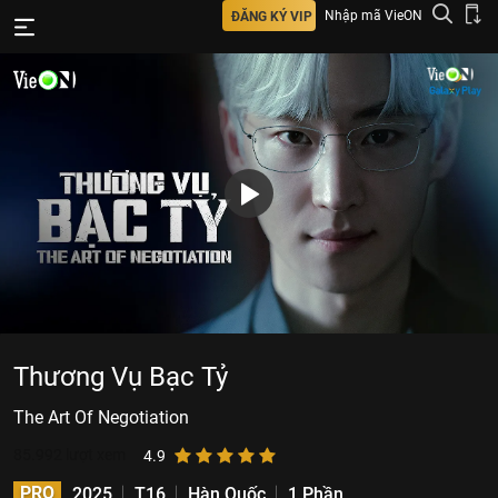
Nhập mã VieON
ĐĂNG KÝ VIP
Thương Vụ Bạc Tỷ
The Art Of Negotiation
85.992
lượt xem
4.9
PRO
2025
T16
Hàn Quốc
1 Phần