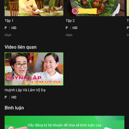
Tập 1
Tập 2
T
P
HD
P
HD
P
30ph
28ph
2
Video liên quan
Huỳnh Lập Và Lâm Vỹ Dạ
P
HD
Bình luận
Hãy đăng ký tài khoản để chia sẻ bình luận của