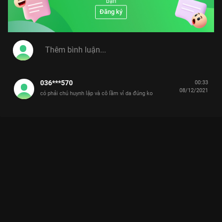
bạn
Đăng ký
036***570
00:33
08/12/2021
có phải chú huynh lập và cô lầm vỉ da đúng ko
Xem Tập 43 Thực Khách Vui Vẻ - 150 Tập của Việt Nam có sự
tham gia của . Thuộc thể loại: TV show