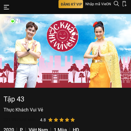
Nhập mã VieON
ĐĂNG KÝ VIP
Tập 43
Thực Khách Vui Vẻ
221.997
lượt xem
4.8
2020
P
Việt Nam
1 Mùa
HD