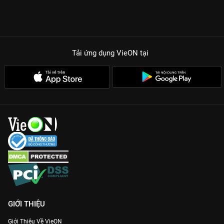
Tải ứng dụng VieON
tại
GIỚI THIỆU
Giới Thiệu Về VieON