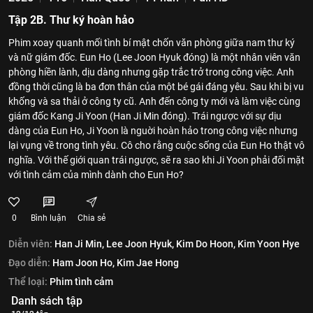
Tập 2B. Thư ký hoàn hảo
Phim xoay quanh mối tình bí mật chốn văn phòng giữa nam thư ký
và nữ giám đốc. Eun Ho (Lee Joon Hyuk đóng) là một nhân viên văn
phòng hiền lành, dịu dàng nhưng gặp trắc trở trong công việc. Anh
đồng thời cũng là ba đơn thân của một bé gái đáng yêu. Sau khi bị vu
khống và sa thải ở công ty cũ. Anh đến công ty mới và làm việc cùng
giám đốc Kang Ji Yoon (Han Ji Min đóng). Trái ngược với sự dịu
dàng của Eun Ho, Ji Yoon là nguời hoàn hảo trong công việc nhưng
lại vụng về trong tình yêu. Cô cho rằng cuộc sống của Eun Ho thật vô
nghĩa. Với thế giới quan trái ngược, sẽ ra sao khi Ji Yoon phải đối mặt
với tình cảm của mình dành cho Eun Ho?
0
Bình luận
Chia sẻ
Diễn viên:
Han Ji Min,
Lee Joon Hyuk,
Kim Do Hoon,
Kim Yoon Hye
Đạo diễn:
Ham Joon Ho,
Kim Jae Hong
Thể loại:
Phim tình cảm
Danh sách tập