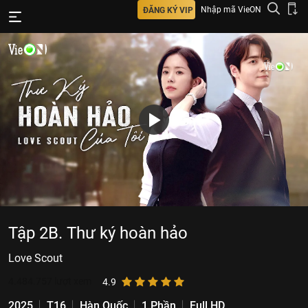
Nhập mã VieON
ĐĂNG KÝ VIP
Tập 2B. Thư ký hoàn hảo
Love Scout
4.484.757
lượt xem
4.9
2025
T16
Hàn Quốc
1 Phần
Full HD