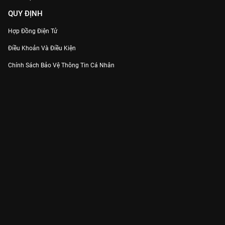
QUY ĐỊNH
Hợp Đồng Điện Tử
Điều Khoản Và Điều Kiện
Chính Sách Bảo Vệ Thông Tin Cá Nhân
Chính Sách Bảo Vệ Người Tiêu Dùng Dễ Bị Tổn Thương
Thỏa Thuận Sử Dụng Dịch Vụ Mạng Xã Hội
THÔNG TIN
Thông Báo
Trung Tâm Hỗ Trợ
Liên Hệ
Góp Ý
Công ty Cổ phần VieON - Địa chỉ: Tầng 5, 222 Pasteur, Phường Xuân Hòa,