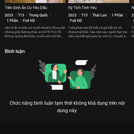
Tiên Sinh Ẩn Cư Yêu Dấu
Kỳ Tích Tình Yêu
N
2023
T13
Trung Quốc
2023
T13
Thái Lan
1 Phần
2
1 Phần
Full HD
Full HD
Lâm Vị ẩn cư trên núi muốn thoát ly hồng trần
Tưởng bạn trai đã chết, cô gái tiến tới với
T
nhưng giữa đường nhảy ra một Tô Thời Vũ
chàng trai khác. Sáu năm sau, người bạn trai
h
không ngừng đeo bám, muốn anh một lần
năm xưa bất ngờ quay lại, mở ra 1 chuyện tình
đ
nữa đọa lạc hồng trần.
tay ba trắc trở
S
Bình luận
Chức năng bình luận tạm thời không khả dụng trên nội
dung này
Xem Tập 2B. Thư ký hoàn hảo Thư Ký Hoàn Hảo Của Tôi - 12
Tập của Hàn Quốc có sự tham gia của . Thuộc thể loại: Phim