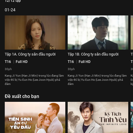
12/12 tập
01-24
Tập 1A. Công ty săn đầu người
Tập 1B. Công ty săn đầu người
T
T16
Full HD
T16
Full HD
T
30ph
30ph
3
Kang Ji Yun (Han Ji Min) trong lúc đang làm
Kang Ji Yun (Han Ji Min) trong lúc đang làm
K
việc thì bị Yu Eun Ho (Lee Joon Hyuk) phá
việc thì bị Yu Eun Ho (Lee Joon Hyuk) phá
E
đám
đám
k
Đề xuất cho bạn