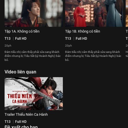
Tập 1A. Không có tiền
Tập 1B. Không có tiền
T
T13
Full HD
T13
Full HD
T
20ph
20ph
2
Đám tiểu nhị cảm thấy phải sửa sang khách
Đám tiểu nhị cảm thấy phải sửa sang khách
H
điếm nhưng bị Tiêu Sắt (Lý Hoành Nghị) bác
điếm nhưng bị Tiêu Sắt (Lý Hoành Nghị) bác
t
bỏ.
bỏ.
Video liên quan
Trailer Thiếu Niên Ca Hành
T13
Full HD
Đề xuất cho bạn