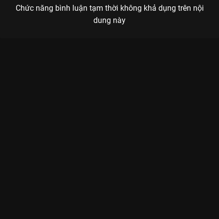
Chức năng bình luận tạm thời không khả dụng trên nội
dung này
Xem Tập 1B. Không có tiền Thiếu Niên Ca Hành - 40 Tập của
Trung Quốc có sự tham gia của . Thuộc thể loại: Phim bộ