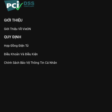
GIỚI THIỆU
Giới Thiệu Về VieON
QUY ĐỊNH
Hợp Đồng Điện Tử
Điều Khoản Và Điều Kiện
Chính Sách Bảo Vệ Thông Tin Cá Nhân
Chính Sách Bảo Vệ Người Tiêu Dùng Dễ Bị Tổn Thương
Thỏa Thuận Sử Dụng Dịch Vụ Mạng Xã Hội
THÔNG TIN
Thông Báo
Trung Tâm Hỗ Trợ