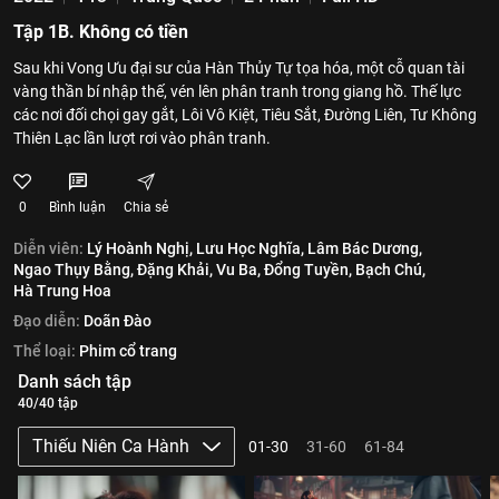
Tập 1B. Không có tiền
Sau khi Vong Ưu đại sư của Hàn Thủy Tự tọa hóa, một cỗ quan tài
vàng thần bí nhập thế, vén lên phân tranh trong giang hồ. Thế lực
các nơi đối chọi gay gắt, Lôi Vô Kiệt, Tiêu Sắt, Đường Liên, Tư Không
Thiên Lạc lần lượt rơi vào phân tranh.
0
Bình luận
Chia sẻ
Diễn viên:
Lý Hoành Nghị,
Lưu Học Nghĩa,
Lâm Bác Dương,
Ngao Thụy Bằng,
Đặng Khải,
Vu Ba,
Đổng Tuyền,
Bạch Chú,
Hà Trung Hoa
Đạo diễn:
Doãn Đào
Thể loại:
Phim cổ trang
Danh sách tập
40/40 tập
Thiếu Niên Ca Hành
01-30
31-60
61-84