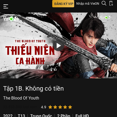
Nhập mã VieON
ĐĂNG KÝ VIP
Tập 1B. Không có tiền
The Blood Of Youth
33.853.340
lượt xem
4.9
2022
T13
Trung Quốc
2 Phần
Full HD