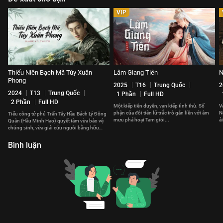
VIP
Thiếu Niên Bạch Mã Túy Xuân
Lâm Giang Tiên
N
Phong
2025
T16
Trung Quốc
2
2024
T13
Trung Quốc
1 Phần
Full HD
2 Phần
Full HD
Một kiếp tiên duyên, vạn kiếp tình thù. Số
V
phận của đôi tiên lữ trắc trở gắn liền với âm
N
Tiểu công tử phủ Trấn Tây Hầu Bách Lý Đông
mưu phá hoại Tam giới...
ả
Quân (Hầu Minh Hạo) quyết tâm vừa bảo vệ
n
chúng sinh, vừa giải cứu người bằng hữu
thân thiết khỏi lầm lạc.
Bình luận