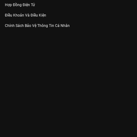
Hợp Đồng Điện Tử
Điều Khoản Và Điều Kiện
Chính Sách Bảo Vệ Thông Tin Cá Nhân
Chính Sách Bảo Vệ Người Tiêu Dùng Dễ Bị Tổn Thương
Thỏa Thuận Sử Dụng Dịch Vụ Mạng Xã Hội
THÔNG TIN
Thông Báo
Trung Tâm Hỗ Trợ
Liên Hệ
Góp Ý
Công ty Cổ phần VieON - Địa chỉ: Tầng 5, 222 Pasteur, Phường Xuân Hòa,
Thành phố Hồ Chí Minh
Email:
support@vieon.vn
| Hotline:
1800.599.920
(miễn phí)