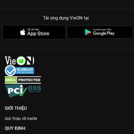
nhưng vẫn giữ được độ lôi cuốn nhờ những nút thắt về thân
phận và các vụ án tham ô.
Tải ứng dụng VieON
tại
Tạo hình lung linh:
Trang phục và bối cảnh được đầu tư tỉ mỉ,
tôn vinh trọn vẹn nhan sắc của dàn cast trẻ tuổi.
Thiều Hoa Nhược Cẩm không chỉ là một bộ phim ngôn tình cổ
trang đơn thuần, mà còn là hành trình trưởng thành và khẳng
định giá trị bản thân của những người trẻ giữa sóng gió thời
đại. Đừng bỏ lỡ siêu phẩm hot nhất tuần này, xem ngay 30 tập
Thiều Hoa Nhược Cẩm Thuyết Minh
sớm nhất trên
VieON
!
GIỚI THIỆU
Giới Thiệu Về VieON
QUY ĐỊNH