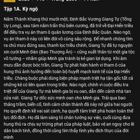
Tập 1A. Kỳ ngộ
Năm Thành Khang thứ mười một, Định Bắc Vương Giang Tự (Tống
Uy Long), sau tám năm trấn thủ biên cương, đã trở về Đại Hiển triều
để điều tra vụ án tham ô quân lương của Định Bắc Quân. Nào ngờ,
vụ án tham ô này có liên đới vô cùng sâu rộng. Để nhanh chóng tìm
ra chủ mưu đứng sau, thanh lọc triều chính, Giang Tự đã tự nguyện
xin cưới Minh Đàn (Bao Thượng Ân) – cũng xuất thân từ một gia tộc
võ tướng – nhằm giúp Minh gia tránh bị kẻ gian lợi dụng. Khi âm
mưu dần được bóc trần, Giang Tự phát hiện hành vi tham ô của
hung thủ ảnh hưởng đến toàn bộ huyết mạch kinh tế của Đại Hiển
triều. Chàng buộc phải dùng biện pháp mạnh triệt hạ tận gốc tất cả
những kẻ có liên quan trong triều. Nào ngờ, chính vì cuộc điều tra
triệt để của Giang Tự mà Minh gia bị vu oan, dẫn đến cảnh nhà tan
cửa nát. Giang Tự dốc sức minh oan cho Minh gia. Trải qua bao
thăng trầm, biến cố, tình cảm chân thành đã nảy nở giữa hai người.
Họ quyết định kề vai sát cánh, hạ quyết tâm triệt phá hoàn toàn thế
lực đối địch. Họ đã làm sáng tỏ chân tướng sự việc, cuối cùng đưa
hung thủ ra chịu sự trừng phạt của pháp luật, bảo vệ an nguy cho lê
dân bách tính, đồng thời cũng tìm thấy tình yêu đích thực của đời
mình