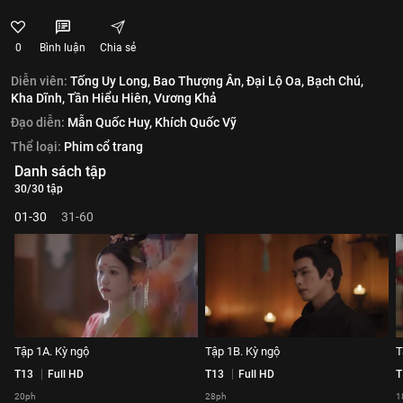
0
Bình luận
Chia sẻ
Diễn viên:
Tống Uy Long,
Bao Thượng Ân,
Đại Lộ Oa,
Bạch Chú,
Kha Dĩnh,
Tần Hiểu Hiên,
Vương Khả
Đạo diễn:
Mẫn Quốc Huy,
Khích Quốc Vỹ
Thể loại:
Phim cổ trang
Danh sách tập
30/30 tập
01-30
31-60
Tập 1A. Kỳ ngộ
Tập 1B. Kỳ ngộ
T
T13
Full HD
T13
Full HD
T
20ph
28ph
1