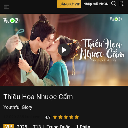
Nhập mã VieON
ĐĂNG KÝ VIP
Thiều Hoa Nhược Cẩm
Youthful Glory
12.029.385
lượt xem
4.9
VIP
2025
T13
Trung Quốc
1 Phần