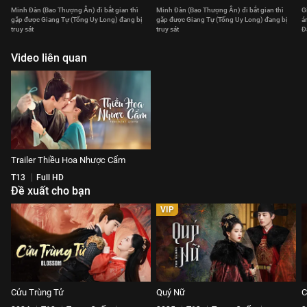
Minh Đàn (Bao Thượng Ân) đi bắt gian thì
Minh Đàn (Bao Thượng Ân) đi bắt gian thì
G
gặp được Giang Tự (Tống Uy Long) đang bị
gặp được Giang Tự (Tống Uy Long) đang bị
á
truy sát
truy sát
Đ
Video liên quan
Trailer Thiều Hoa Nhược Cẩm
T13
Full HD
Đề xuất cho bạn
VIP
Cửu Trùng Tử
Quý Nữ
C