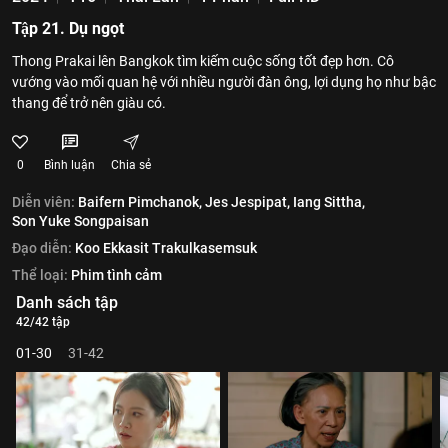
Tập 21. Dụ ngọt
Thong Prakai lên Bangkok tìm kiếm cuộc sống tốt đẹp hơn. Cô
vướng vào mối quan hệ với nhiều người đàn ông, lợi dụng họ như bậc
thang để trở nên giàu có.
0
Bình luận
Chia sẻ
Diễn viên:
Baifern Pimchanok,
Jes Jespipat,
Iang Sittha,
Son Yuke Songpaisan
Đạo diễn:
Koo Ekkasit Trakulkasemsuk
Thể loại:
Phim tình cảm
Danh sách tập
42/42 tập
01-30
31-42