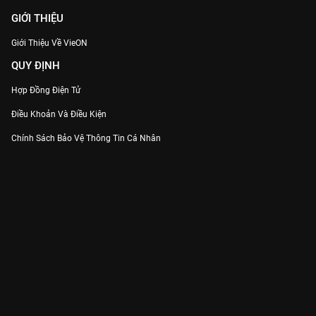
GIỚI THIỆU
Giới Thiệu Về VieON
QUY ĐỊNH
Hợp Đồng Điện Tử
Điều Khoản Và Điều Kiện
Chính Sách Bảo Vệ Thông Tin Cá Nhân
Chính Sách Bảo Vệ Người Tiêu Dùng Dễ Bị Tổn Thương
Thỏa Thuận Sử Dụng Dịch Vụ Mạng Xã Hội
THÔNG TIN
Thông Báo
Trung Tâm Hỗ Trợ
Liên Hệ
Góp Ý