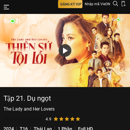
Nhập mã VieON
ĐĂNG KÝ VIP
Tập 21. Dụ ngọt
The Lady and Her Lovers
22.036.629
lượt xem
4.9
2024
T16
Thái Lan
1 Phần
Full HD