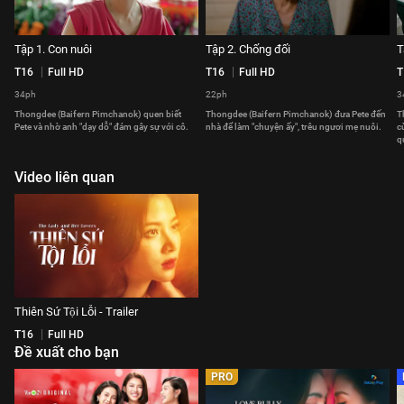
Tập 1. Con nuôi
Tập 2. Chống đối
T
T16
Full HD
T16
Full HD
T
34ph
22ph
3
Thongdee (Baifern Pimchanok) quen biết
Thongdee (Baifern Pimchanok) đưa Pete đến
T
Pete và nhờ anh "dạy dỗ" đám gây sự với cô.
nhà để làm "chuyện ấy", trêu ngươi mẹ nuôi.
c
q
Video liên quan
Thiên Sứ Tội Lỗi - Trailer
T16
Full HD
Đề xuất cho bạn
PRO