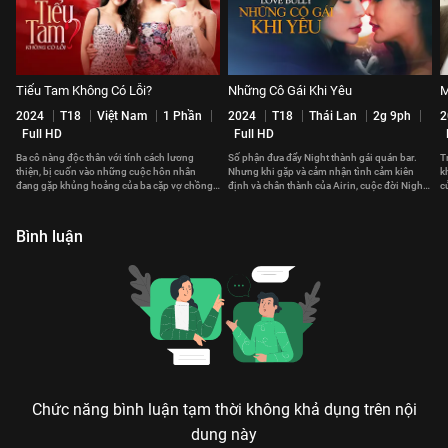
Tiểu Tam Không Có Lỗi?
Những Cô Gái Khi Yêu
M
2024
T18
Việt Nam
1 Phần
2024
T18
Thái Lan
2g 9ph
2
Full HD
Full HD
Ba cô nàng độc thân với tính cách lương
Số phận đưa đẩy Night thành gái quán bar.
T
thiện, bị cuốn vào những cuộc hôn nhân
Nhưng khi gặp và cảm nhận tình cảm kiên
k
đang gặp khủng hoảng của ba cặp vợ chồng
định và chân thành của Airin, cuộc đời Night
c
khác nhau.
như bước sang trang mới
c
Bình luận
Chức năng bình luận tạm thời không khả dụng trên nội
dung này