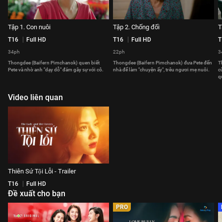
Tập 1. Con nuôi
Tập 2. Chống đối
T
T16
Full HD
T16
Full HD
T
34ph
22ph
3
Thongdee (Baifern Pimchanok) quen biết
Thongdee (Baifern Pimchanok) đưa Pete đến
T
Pete và nhờ anh "dạy dỗ" đám gây sự với cô.
nhà để làm "chuyện ấy", trêu ngươi mẹ nuôi.
c
q
Video liên quan
Thiên Sứ Tội Lỗi - Trailer
T16
Full HD
Đề xuất cho bạn
PRO