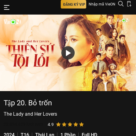
Nhập mã VieON
ĐĂNG KÝ VIP
Tập 20. Bỏ trốn
The Lady and Her Lovers
22.034.629
lượt xem
4.9
2024
T16
Thái Lan
1 Phần
Full HD