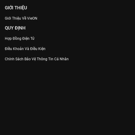
GIỚI THIỆU
Giới Thiệu Về VieON
QUY ĐỊNH
Hợp Đồng Điện Tử
Điều Khoản Và Điều Kiện
Chính Sách Bảo Vệ Thông Tin Cá Nhân
Chính Sách Bảo Vệ Người Tiêu Dùng Dễ Bị Tổn Thương
Thỏa Thuận Sử Dụng Dịch Vụ Mạng Xã Hội
THÔNG TIN
Thông Báo
Trung Tâm Hỗ Trợ
Liên Hệ
Góp Ý