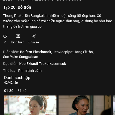
Tập 20. Bỏ trốn
Thong Prakai lên Bangkok tìm kiếm cuộc sống tốt đẹp hơn. Cô
vướng vào mối quan hệ với nhiều người đàn ông, lợi dụng họ như bậc
thang để trở nên giàu có.
0
Bình luận
Chia sẻ
Diễn viên:
Baifern Pimchanok,
Jes Jespipat,
Iang Sittha,
Son Yuke Songpaisan
Đạo diễn:
Koo Ekkasit Trakulkasemsuk
Thể loại:
Phim tình cảm
Danh sách tập
42/42 tập
01-30
31-42