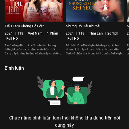
Tiểu Tam Không Có Lỗi?
Những Cô Gái Khi Yêu
M
2024
T18
Việt Nam
1 Phần
2024
T18
Thái Lan
2g 9ph
2
Full HD
Full HD
Ba cô nàng độc thân với tính cách lương
Số phận đưa đẩy Night thành gái quán bar.
T
thiện, bị cuốn vào những cuộc hôn nhân
Nhưng khi gặp và cảm nhận tình cảm kiên
k
đang gặp khủng hoảng của ba cặp vợ chồng
định và chân thành của Airin, cuộc đời Night
c
khác nhau.
như bước sang trang mới
c
Bình luận
Chức năng bình luận tạm thời không khả dụng trên nội
dung này