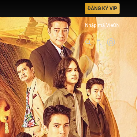
ĐĂNG KÝ VIP
Nhập mã VieON