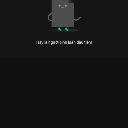
Hãy là người bình luận đầu tiên!
Xem Thiên Đường Máu của Việt Nam có sự tham gia của
Quang Tuấn, Thanh Hương, Quách Ngọc Ngoan, Sĩ Toàn, Hoài
Lâm. Thuộc thể loại: Phim lẻ