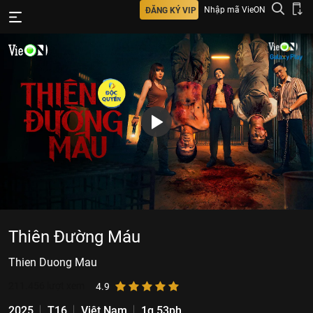
Nhập mã VieON
ĐĂNG KÝ VIP
Thiên Đường Máu
Thien Duong Mau
211.456
lượt xem
4.9
2025
T16
Việt Nam
1g 53ph