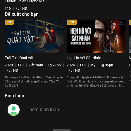
Trailer: Thiên Đường Máu
T16
Full HD
Đề xuất cho bạn
VIP
PRO
Trái Tim Quái Vật
Hẹn Hò Với Sát Nhân
M
2020
T18
Việt Nam
1g 27ph
2024
T16
Mỹ
1g 35ph
T
Full HD
Full HD
C
n
Tận cùng của tội ác, liệu điều gì đang ẩn giấu
Cheryl đã gặp gỡ và kết đôi với Rodney - sát
n
đằng sau và ai mới là người mang “Trái Tim
nhân đội lốt nhiếp ảnh gia trong một chương
t
Quái Vật”?
trình hẹn hò. Dần dần, vô số tội ác của hắn
được phơi bày.
Bình luận